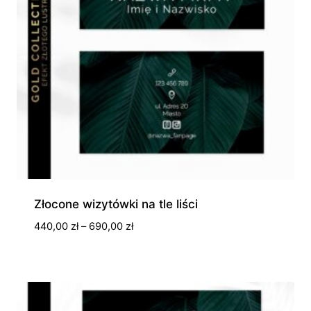
Złocone wizytówki na tle liści
Zakres
440,00
zł
–
690,00
zł
cen:
od
440,00 zł
do
690,00 zł