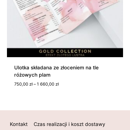
Ulotka składana ze złoceniem na tle
różowych plam
Zakres
750,00
zł
–
1 660,00
zł
cen:
od
750,00 zł
do
1
Kontakt
Czas realizacji i koszt dostawy
660,00 zł