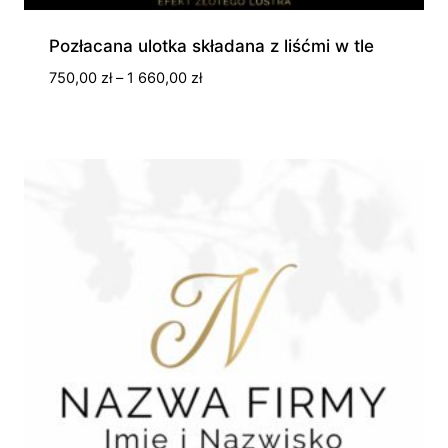
Pozłacana ulotka składana z liśćmi w tle
Zakres
750,00
zł
–
1 660,00
zł
cen:
od
750,00 zł
do
1
660,00 zł