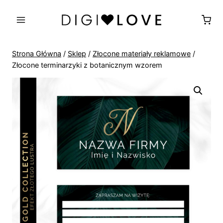
Przejdź
do
treści
Strona Główna
/
Sklep
/
Złocone materiały reklamowe
/
Złocone terminarzyki z botanicznym wzorem