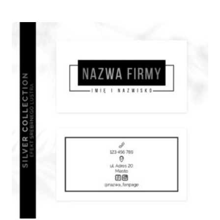
od
490,00 zł
do
1
300,00 zł