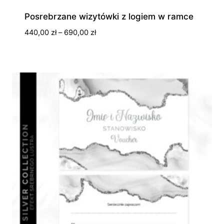
Posrebrzane wizytówki z logiem w ramce
Zakres
440,00
zł
–
690,00
zł
cen:
od
440,00 zł
do
690,00 zł