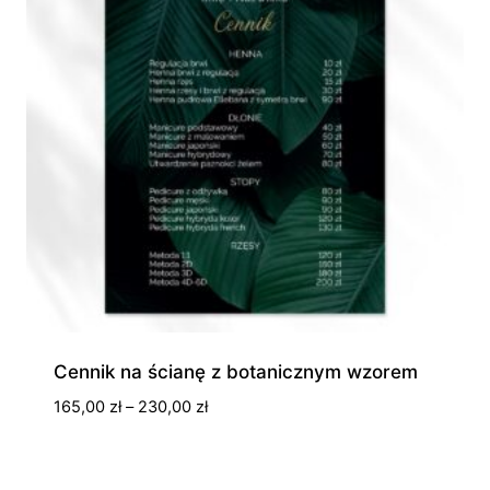
Cennik na ścianę z botanicznym wzorem
Zakres
165,00
zł
–
230,00
zł
cen:
od
165,00 zł