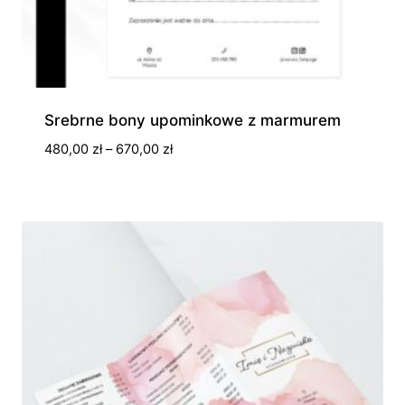
Srebrne bony upominkowe z marmurem
Zakres
480,00
zł
–
670,00
zł
cen:
od
480,00 zł
do
670,00 zł