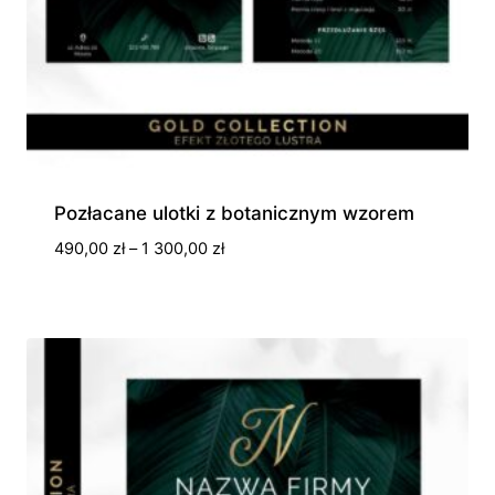
Pozłacane ulotki z botanicznym wzorem
Zakres
490,00
zł
–
1 300,00
zł
cen:
od
490,00 zł
do
1
300,00 zł