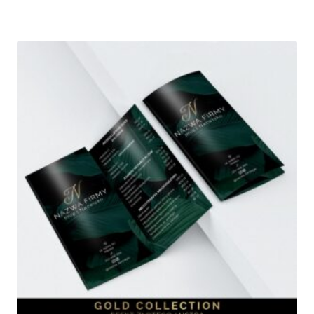
od
480,00 zł
do
670,00 zł