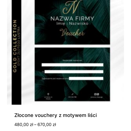
Złocone vouchery z motywem liści
Zakres
480,00
zł
–
670,00
zł
cen: