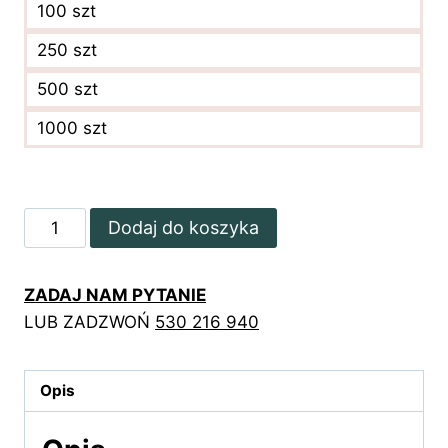
100 szt
250 szt
500 szt
1000 szt
ilość
Dodaj do koszyka
Złocone
terminarzyki
ZADAJ NAM PYTANIE
z
LUB ZADZWOŃ
530 216 940
botanicznym
wzorem
Opis