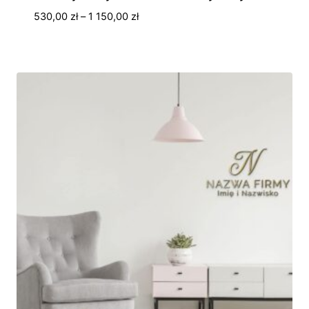
Zakres
530,00
zł
–
1 150,00
zł
cen:
od
530,00 zł
do
1
150,00 zł