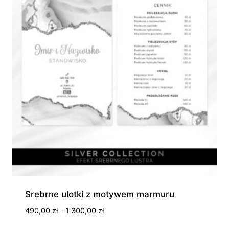
Srebrne ulotki z motywem marmuru
Zakres
490,00
zł
–
1 300,00
zł
cen: