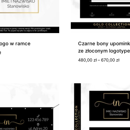
 logo w ramce
Czarne bony upomin
ze złoconym logotyp
ł
Zakre
480,00
zł
–
670,00
zł
cen:
od
480,0
do
670,0