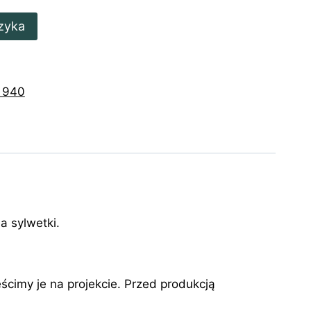
zyka
 940
a sylwetki.
cimy je na projekcie. Przed produkcją