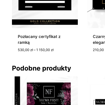
Pozłacany certyfikat z
Czarn
ramką
elega
Zakres
530,00
zł
–
1 150,00
zł
210,00
cen:
od
530,00 zł
Podobne produkty
do
1
150,00 zł