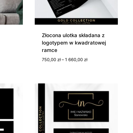
Złocona ulotka składana z
logotypem w kwadratowej
ramce
Zakres
750,00
zł
–
1 660,00
zł
cen:
od
750,00 zł
do
1
660,00 zł