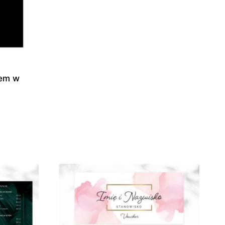
iem w
es
0 zł
0 zł