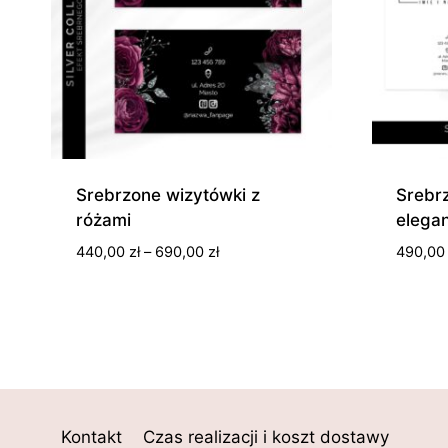
Srebrzone wizytówki z
Srebrz
różami
elega
Zakres
440,00
zł
–
690,00
zł
490,0
cen:
od
440,00 zł
do
690,00 zł
Kontakt
Czas realizacji i koszt dostawy