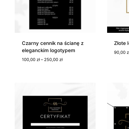
Czarny cennik na ścianę z
Złote
eleganckim logotypem
90,00
z
Zakres
100,00
zł
–
250,00
zł
cen:
od
100,00 zł
do
250,00 zł