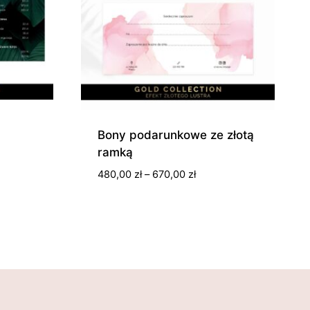
Bony podarunkowe ze złotą
ramką
res
Zakres
480,00
zł
–
670,00
zł
:
cen:
od
,00 zł
480,00 zł
do
670,00 zł
,00 zł