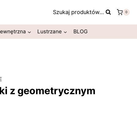
Szukaj produktów...
0
zewnętrzna
Lustrzane
BLOG
E
tki z geometrycznym