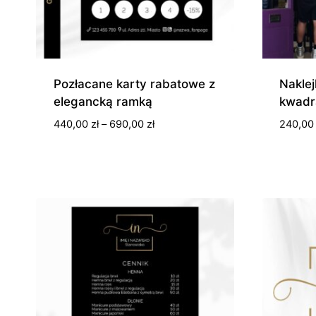
Pozłacane karty rabatowe z
Naklej
elegancką ramką
kwadr
Zakres
440,00
zł
–
690,00
zł
240,0
cen:
od
440,00 zł
do
690,00 zł