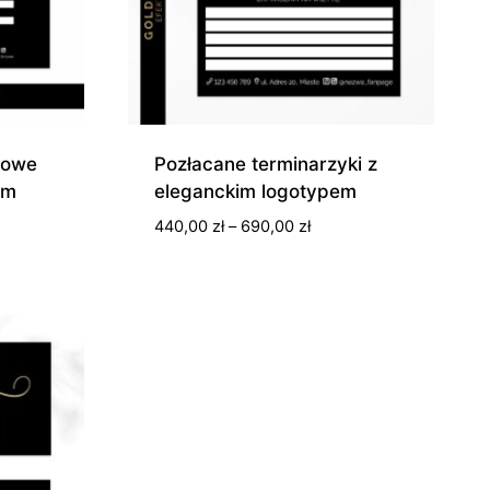
kowe
Pozłacane terminarzyki z
em
eleganckim logotypem
s
Zakres
440,00
zł
–
690,00
zł
cen:
od
0 zł
440,00 zł
do
0 zł
690,00 zł