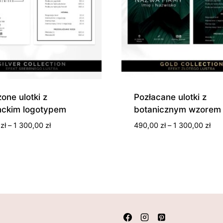
one ulotki z
Pozłacane ulotki z
nckim logotypem
botanicznym wzorem
Zakres
Zak
0
zł
–
1 300,00
zł
490,00
zł
–
1 300,00
zł
cen:
cen
od
od
490,00 zł
490
do
do
1
1
300,00 zł
300