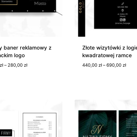
y baner reklamowy z
Złote wizytówki z log
nckim logo
kwadratowej ramce
Zakres
Zakr
zł
–
280,00
zł
440,00
zł
–
690,00
zł
cen:
cen:
od
od
210,00 zł
440,0
do
do
280,00 zł
690,0