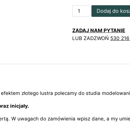
ilość
Dodaj do kos
Złocone
ulotki
ZADAJ NAM PYTANIE
z
LUB ZADZWOŃ
530 216
geometrycznym
logotypem
z efektem złotego lustra polecamy do studia modelowani
az inicjały.
fertą. W uwagach do zamówienia wpisz dane, a my umieś