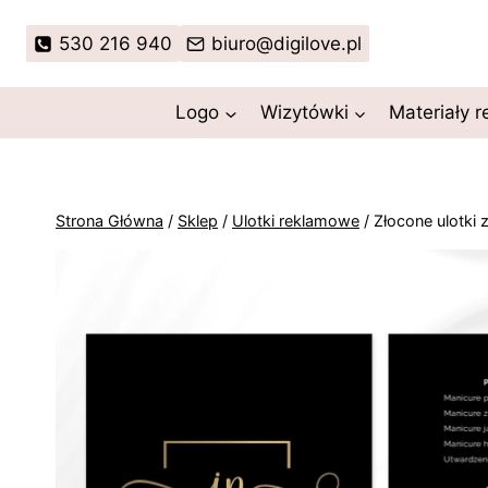
Przejdź
do
530 216 940
biuro@digilove.pl
treści
Logo
Wizytówki
Materiały 
Strona Główna
/
Sklep
/
Ulotki reklamowe
/
Złocone ulotki