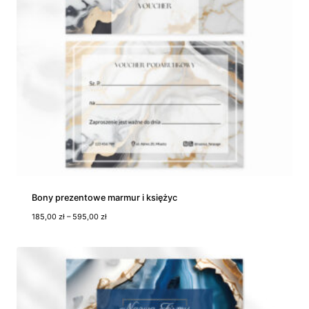
Bony prezentowe marmur i księżyc
Z
185,00
zł
–
595,00
zł
a
k
r
e
s
c
e