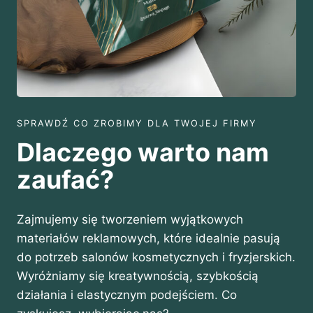
5
,
0
0
z
ł
SPRAWDŹ CO ZROBIMY DLA TWOJEJ FIRMY
Dlaczego warto nam
zaufać?
Zajmujemy się tworzeniem wyjątkowych
materiałów reklamowych, które idealnie pasują
do potrzeb salonów kosmetycznych i fryzjerskich.
Wyróżniamy się kreatywnością, szybkością
działania i elastycznym podejściem. Co