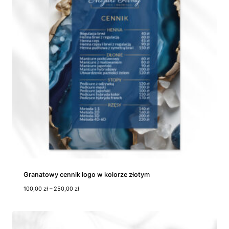
n
:
o
d
1
8
5
,
0
0
z
ł
d
o
5
9
5
,
0
Granatowy cennik logo w kolorze złotym
0
Z
100,00
zł
–
250,00
zł
z
a
ł
k
r
e