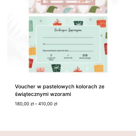
Voucher w pastelowych kolorach ze
świątecznymi wzorami
Zakres
180,00
zł
–
410,00
zł
cen:
od
180,00 zł
do