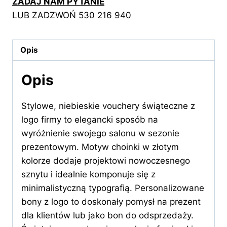
ZADAJ NAM PYTANIE
z
LUB ZADZWOŃ
530 216 940
choinką
w
złotym
Opis
kolorze
Opis
Stylowe, niebieskie vouchery świąteczne z
logo firmy to elegancki sposób na
wyróżnienie swojego salonu w sezonie
prezentowym. Motyw choinki w złotym
kolorze dodaje projektowi nowoczesnego
sznytu i idealnie komponuje się z
minimalistyczną typografią. Personalizowane
bony z logo to doskonały pomysł na prezent
dla klientów lub jako bon do odsprzedaży.