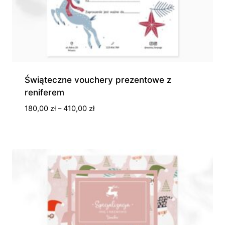
Świąteczne vouchery prezentowe z
reniferem
Zakres
180,00
zł
–
410,00
zł
cen:
od
180,00 zł
do
410,00 zł