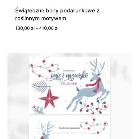
Świąteczne bony podarunkowe z
roślinnym motywem
Zakres
180,00
zł
–
410,00
zł
cen:
od
180,00 zł
do
410,00 zł