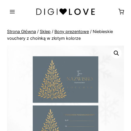
Przejdź
do
treści
Strona Główna
/
Sklep
/
Bony prezentowe
/
Niebieskie
vouchery z choinką w złotym kolorze