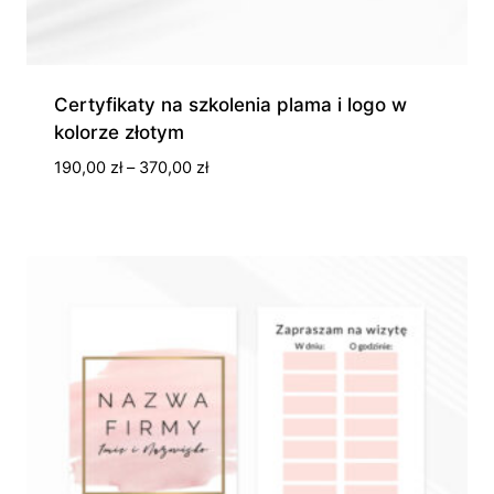
Certyfikaty na szkolenia plama i logo w
kolorze złotym
Zakres
190,00
zł
–
370,00
zł
cen:
od
190,00 zł
do
370,00 zł