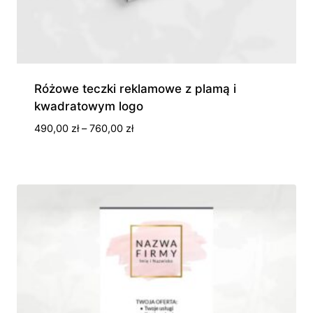
Różowe teczki reklamowe z plamą i
kwadratowym logo
Zakres
490,00
zł
–
760,00
zł
cen:
od
490,00 zł
do
760,00 zł