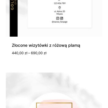
Złocone wizytówki z różową plamą
Zakres
440,00
zł
–
690,00
zł
cen:
od
440,00 zł
do
690,00 zł