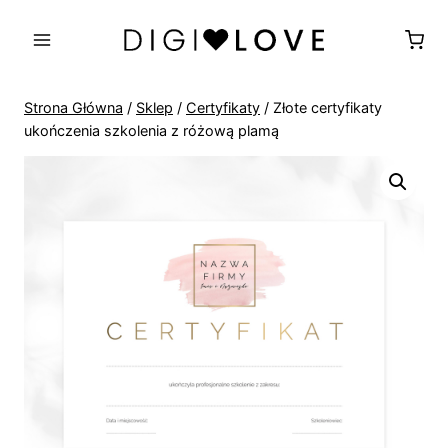
Przejdź
do
treści
Strona Główna
/
Sklep
/
Certyfikaty
/
Złote certyfikaty
ukończenia szkolenia z różową plamą