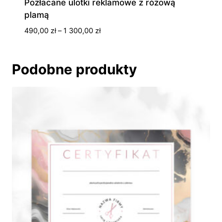
Pozłacane ulotki reklamowe z różową
plamą
Zakres
490,00
zł
–
1 300,00
zł
cen:
od
490,00 zł
Podobne produkty
do
1
300,00 zł