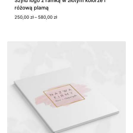
Szyld logo z ramką w złotym kolorze i
różową plamą
Zakres
250,00
zł
–
580,00
zł
cen:
od
250,00 zł
do
580,00 zł