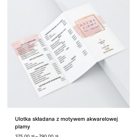
Ulotka składana z motywem akwarelowej
plamy
Zakres
375,00
zł
–
790,00
zł