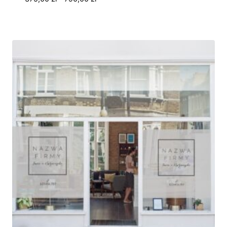
cen:
od
375,00 zł
do
790,00 zł