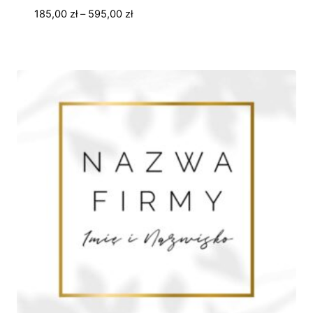
Zakres
185,00
zł
–
595,00
zł
cen:
od
185,00 zł
do
595,00 zł