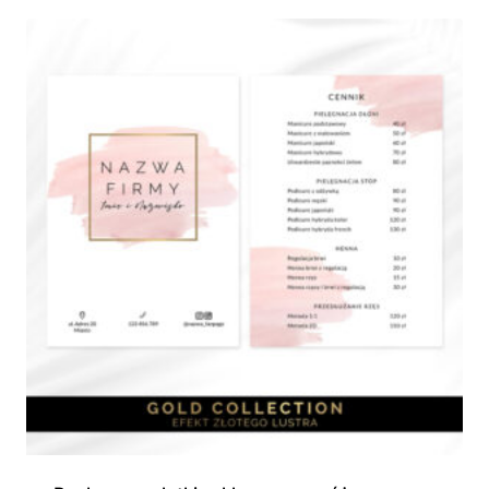
440,00 zł
do
690,00 zł