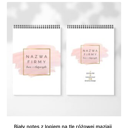
do
945,00 zł
Biały notes z logiem na tle różowej maziaji