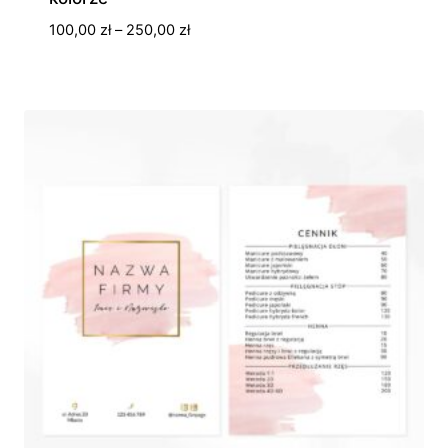
Zakres
100,00
zł
–
250,00
zł
cen:
od
100,00 zł
do
250,00 zł