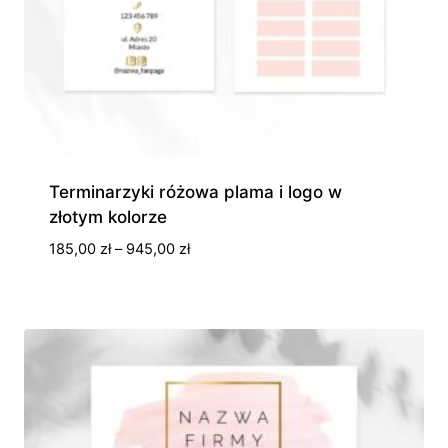
Terminarzyki różowa plama i logo w
złotym kolorze
Zakres
185,00
zł
–
945,00
zł
cen:
od
185,00 zł
do
945,00 zł