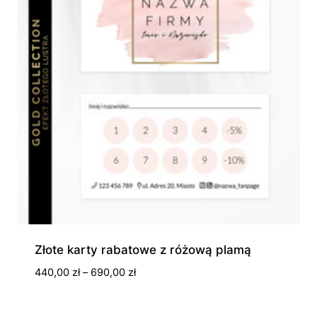
Złote karty rabatowe z różową plamą
Zakres
440,00
zł
–
690,00
zł
cen:
od