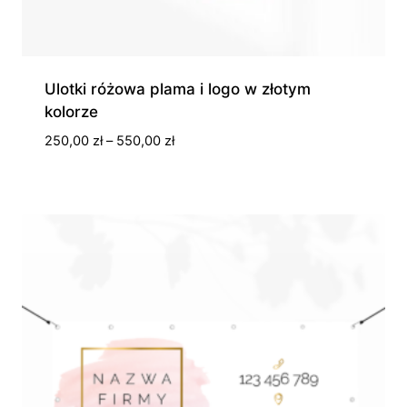
Ulotki różowa plama i logo w złotym
kolorze
Zakres
250,00
zł
–
550,00
zł
cen:
od
250,00 zł
do
550,00 zł