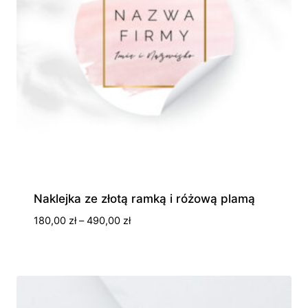
Naklejka ze złotą ramką i różową plamą
Zakres
180,00
zł
–
490,00
zł
cen:
od
180,00 zł
do
490,00 zł