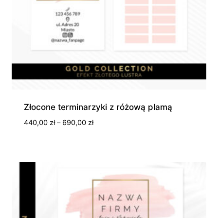
Złocone terminarzyki z różową plamą
Zakres
440,00
zł
–
690,00
zł
cen:
od
440,00 zł
do
690,00 zł