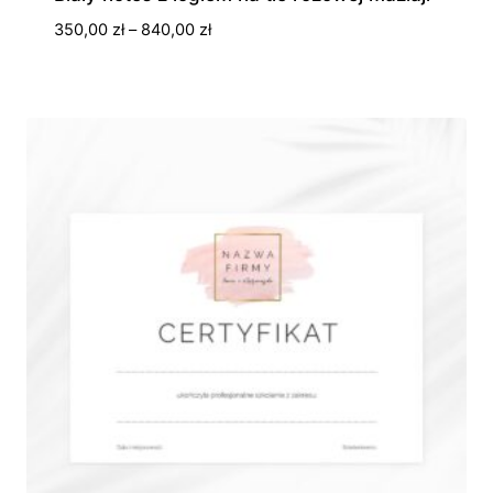
Zakres
350,00
zł
–
840,00
zł
cen:
od
350,00 zł
do
840,00 zł