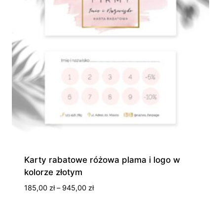
Karty rabatowe różowa plama i logo w
kolorze złotym
Zakres
185,00
zł
–
945,00
zł
cen:
od