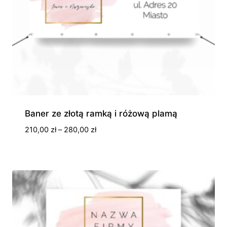
Baner ze złotą ramką i różową plamą
Zakres
210,00
zł
–
280,00
zł
cen:
od
210,00 zł
do
280,00 zł