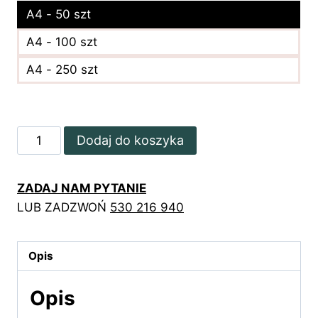
A4 - 50 szt
A4 - 100 szt
A4 - 250 szt
ilość
Dodaj do koszyka
Złote
certyfikaty
ZADAJ NAM PYTANIE
ukończenia
LUB ZADZWOŃ
530 216 940
szkolenia
z
różową
Opis
plamą
Opis