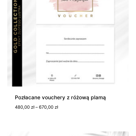
Pozłacane vouchery z różową plamą
Zakres
480,00
zł
–
670,00
zł
cen:
od
480,00 zł
do