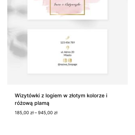
Wizytówki z logiem w złotym kolorze i
różową plamą
Zakres
185,00
zł
–
945,00
zł
cen:
od
185,00 zł