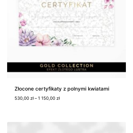
Złocone certyfikaty z polnymi kwiatami
Zakres
530,00
zł
–
1 150,00
zł
cen:
od
530,00 zł
do
1