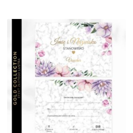
cen:
od
210,00 zł
do
280,00 zł