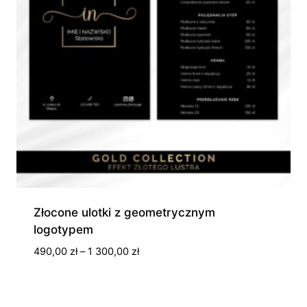
Złocone ulotki z geometrycznym
logotypem
Zakres
490,00
zł
–
1 300,00
zł
cen:
od
490,00 zł