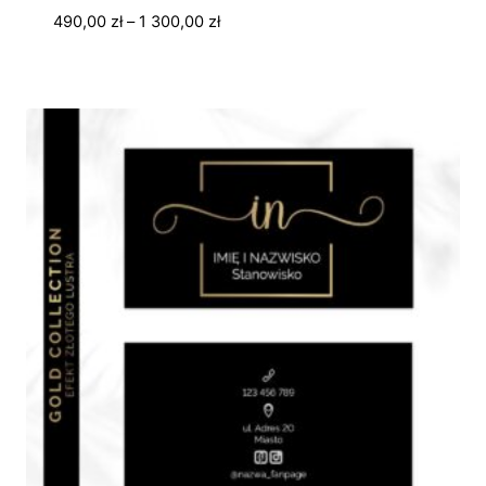
Zakres
490,00
zł
–
1 300,00
zł
cen:
od
490,00 zł
do
1
300,00 zł