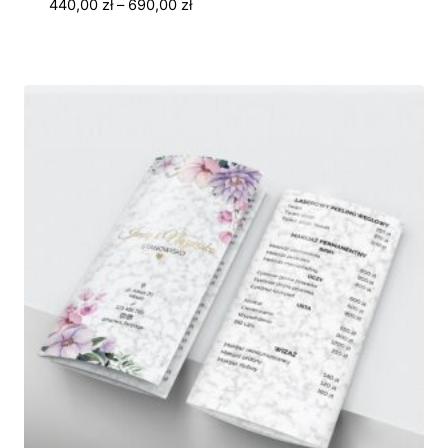
Zakres
440,00
zł
–
690,00
zł
cen:
od
440,00 zł
do
690,00 zł