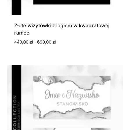
Złote wizytówki z logiem w kwadratowej
ramce
Zakres
440,00
zł
–
690,00
zł
cen:
od
440,00 zł
do
690,00 zł