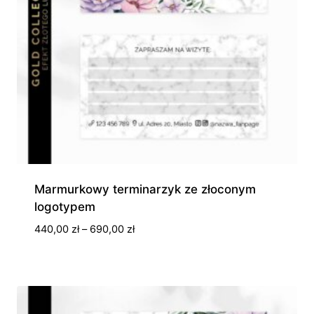
Marmurkowy terminarzyk ze złoconym
logotypem
Zakres
440,00
zł
–
690,00
zł
cen:
od
440,00 zł
do
690,00 zł