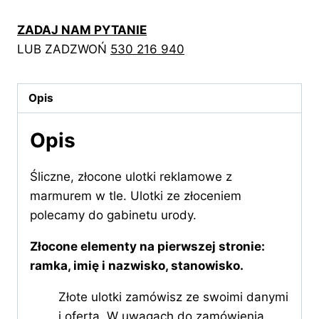
ulotka
ZADAJ NAM PYTANIE
z
LUB ZADZWOŃ
530 216 940
kwiatami
polnymi
Opis
Opis
Śliczne, złocone ulotki reklamowe z
marmurem w tle. Ulotki ze złoceniem
polecamy do gabinetu urody.
Złocone elementy na pierwszej stronie:
ramka, imię i nazwisko, stanowisko.
Złote ulotki zamówisz ze swoimi danymi
i ofertą. W uwagach do zamówienia