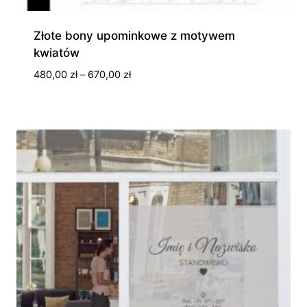
Złote bony upominkowe z motywem
kwiatów
Zakres
480,00
zł
–
670,00
zł
cen:
od
480,00 zł
do
670,00 zł