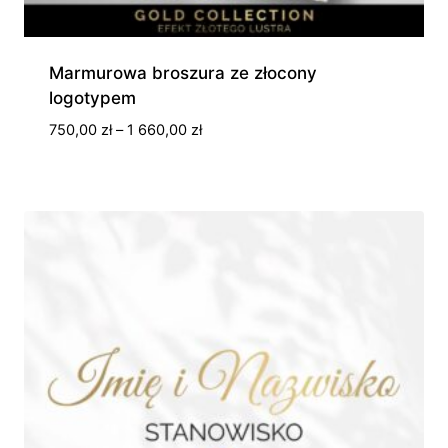
Marmurowa broszura ze złocony
logotypem
Zakres
750,00
zł
–
1 660,00
zł
cen:
od
750,00 zł
do
1
660,00 zł