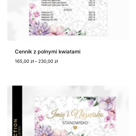
Cennik z polnymi kwiatami
Zakres
165,00
zł
–
230,00
zł
cen:
od
165,00 zł
do
230,00 zł