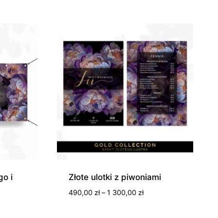
o i
Złote ulotki z piwoniami
Zakres
490,00
zł
–
1 300,00
zł
cen:
s
od