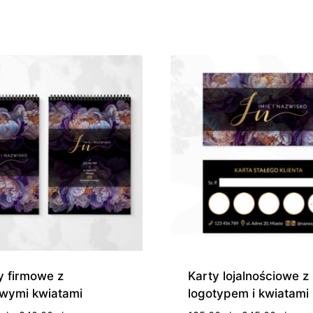
od
od
190,00 zł
210,0
do
do
370,00 zł
280,0
y firmowe z
Karty lojalnościowe z
owymi kwiatami
logotypem i kwiatami