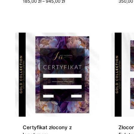
Zakres
185,00
zł
–
945,00
zł
350,0
cen:
od
185,00 zł
do
945,00 zł
Certyfikat złocony z
Złocon