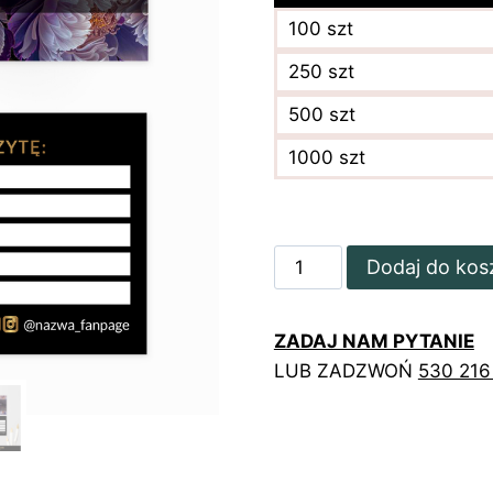
100 szt
250 szt
500 szt
1000 szt
ilość
Dodaj do kos
Złocone
terminarzyki
ZADAJ NAM PYTANIE
z
LUB ZADZWOŃ
530 216
piwoniami