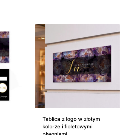
490,00 zł
do
0 zł
1
300,00 zł
0 zł
Tablica z logo w złotym
kolorze i fioletowymi
piwoniami