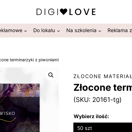
reklamowe
Do lokalu
Na szkolenia
Reklama 
cone terminarzyki z piwoniami
ZŁOCONE MATERIA
Złocone term
(SKU: 20161-tg)
Wybierz ilość:
50 szt