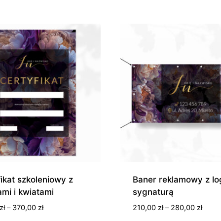
ikat szkoleniowy z
Baner reklamowy z log
łami i kwiatami
sygnaturą
Zakres
Zakre
zł
–
370,00
zł
210,00
zł
–
280,00
zł
cen:
cen: