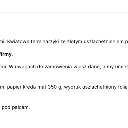
iami. Kwiatowe terminarzyki ze złotym uszlachetnienie
firmy.
ymi. W uwagach do zamówienia wpisz dane, a my umieśc
 papier kreda mat 350 g, wydruk uszlachetniony folią Sk
e pod palcem.