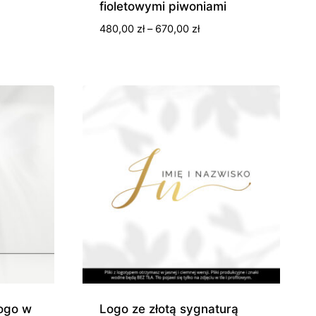
fioletowymi piwoniami
res
Zakres
480,00
zł
–
670,00
zł
:
cen:
od
,00 zł
480,00 zł
do
670,00 zł
,00 zł
logo w
Logo ze złotą sygnaturą