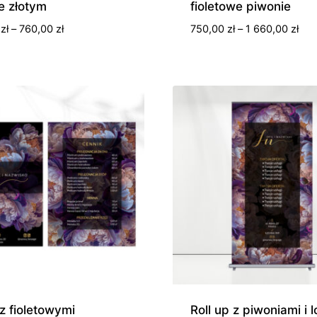
e złotym
fioletowe piwonie
Zakres
Zak
0
zł
–
760,00
zł
750,00
zł
–
1 660,00
zł
cen:
cen
od
od
490,00 zł
750
do
do
760,00 zł
1
660
 z fioletowymi
Roll up z piwoniami i 