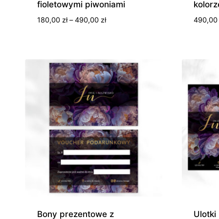
fioletowymi piwoniami
kolorz
Zakres
180,00
zł
–
490,00
zł
490,0
cen:
od
180,00 zł
do
490,00 zł
Bony prezentowe z
Ulotki