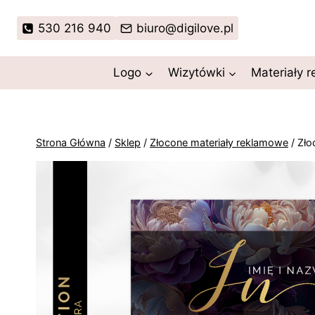
Przejdź
do
530 216 940
biuro@digilove.pl
treści
Logo
Wizytówki
Materiały 
Strona Główna
/
Sklep
/
Złocone materiały reklamowe
/
Zło