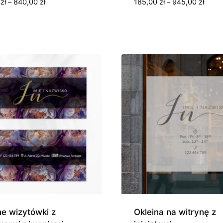
Zakres
Zakre
0
zł
–
840,00
zł
185,00
zł
–
945,00
zł
cen:
cen:
od
od
350,00 zł
185,0
do
do
840,00 zł
945,0
e wizytówki z
Okleina na witrynę z