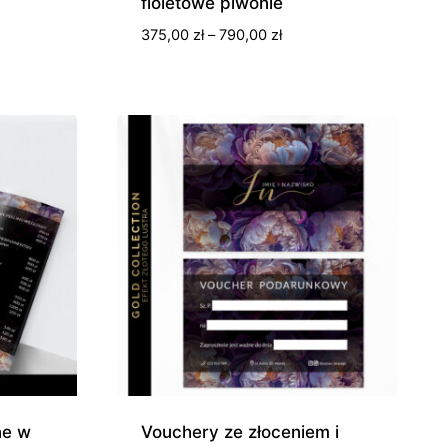
fioletowe piwonie
Zakres
375,00
zł
–
790,00
zł
cen:
od
375,00 zł
do
790,00 zł
ne w
Vouchery ze złoceniem i