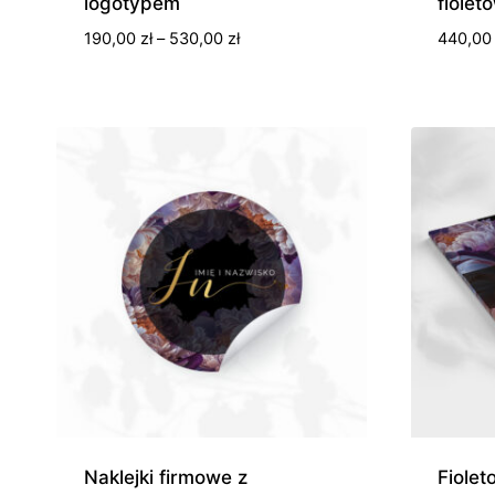
logotypem
fiolet
Zakres
190,00
zł
–
530,00
zł
440,0
cen:
od
190,00 zł
do
530,00 zł
Naklejki firmowe z
Fiolet