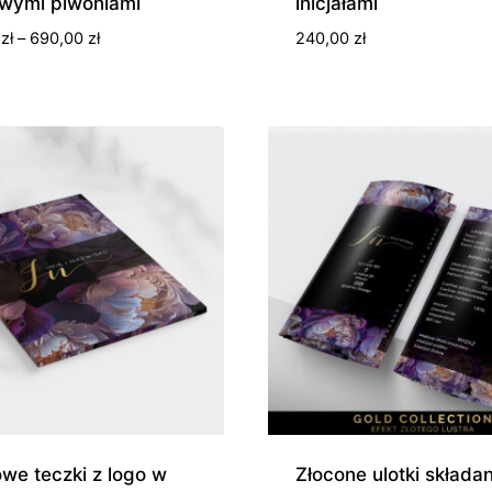
owymi piwoniami
inicjałami
Zakres
0
zł
–
690,00
zł
240,00
zł
cen:
od
440,00 zł
do
690,00 zł
owe teczki z logo w
Złocone ulotki składa