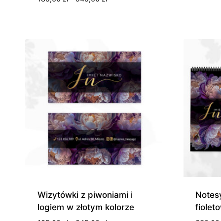
cen:
od
185,00 zł
do
945,00 zł
Wizytówki z piwoniami i
Notes
logiem w złotym kolorze
fiolet