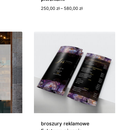
s
Zakres
250,00
zł
–
580,00
zł
cen:
0 zł
od
250,00 zł
0 zł
do
580,00 zł
broszury reklamowe