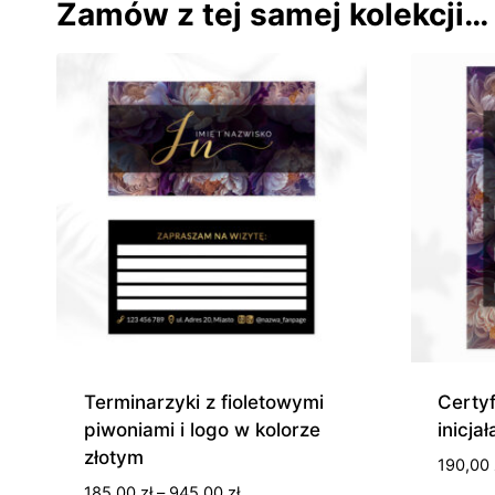
Zamów z tej samej kolekcji…
Terminarzyki z fioletowymi
Certyf
piwoniami i logo w kolorze
inicja
złotym
190,00
Zakres
185,00
zł
–
945,00
zł