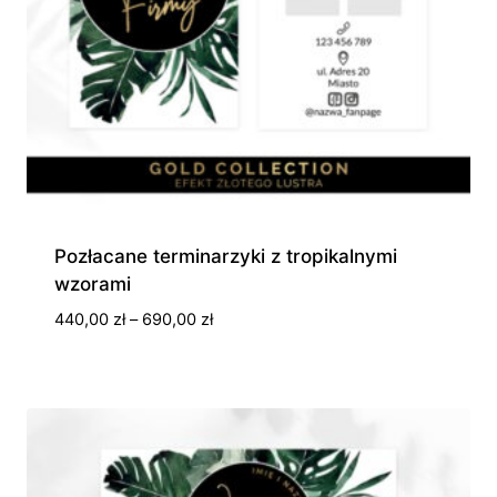
Pozłacane terminarzyki z tropikalnymi
wzorami
Zakres
440,00
zł
–
690,00
zł
cen:
od
440,00 zł
do
690,00 zł