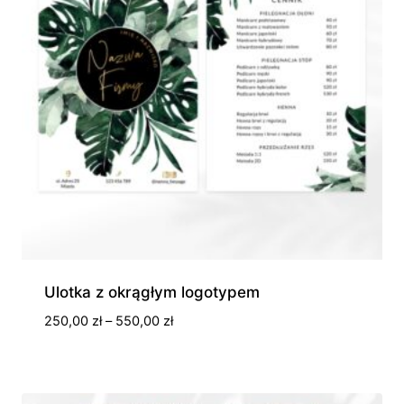
Ulotka z okrągłym logotypem
Zakres
250,00
zł
–
550,00
zł
cen:
od
250,00 zł
do