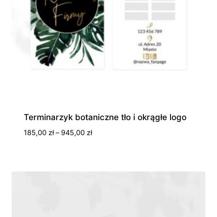
Terminarzyk botaniczne tło i okrągłe logo
Zakres
185,00
zł
–
945,00
zł
cen:
od
185,00 zł
do
945,00 zł