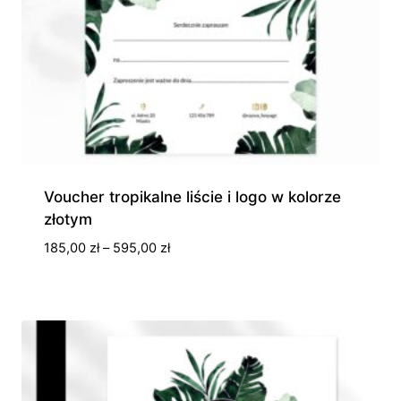
Voucher tropikalne liście i logo w kolorze
złotym
Zakres
185,00
zł
–
595,00
zł
cen:
od
185,00 zł
do
595,00 zł