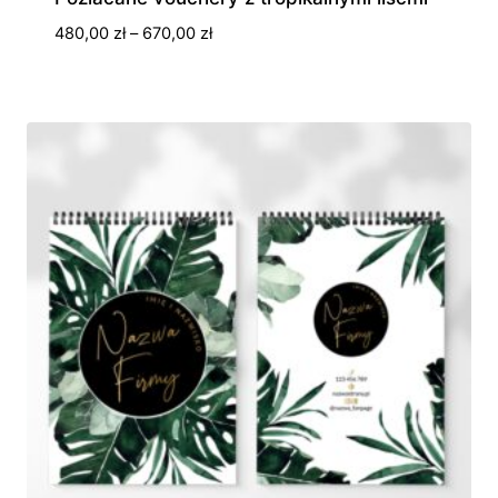
Zakres
480,00
zł
–
670,00
zł
cen:
od
480,00 zł
do
670,00 zł