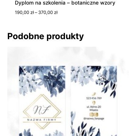
Dyplom na szkolenia – botaniczne wzory
Zakres
190,00
zł
–
370,00
zł
cen:
od
190,00 zł
Podobne produkty
do
370,00 zł