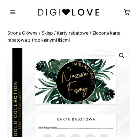
Przejdź
do
treści
Strona Główna
/
Sklep
/
Karty rabatowe
/
Złocona karta
rabatowa z tropikalnymi liśćmi