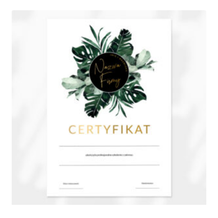
185,00 zł
do
945,00 zł