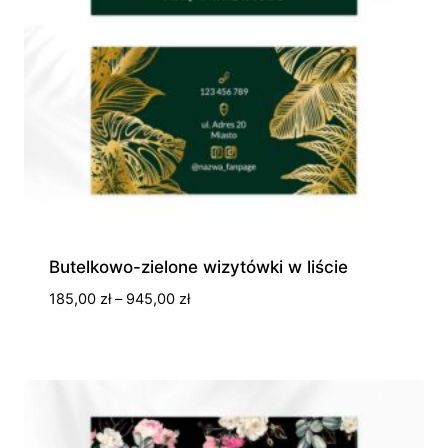
Butelkowo-zielone wizytówki w liście
Zakres
185,00
zł
–
945,00
zł
cen:
od
185,00 zł
do
945,00 zł