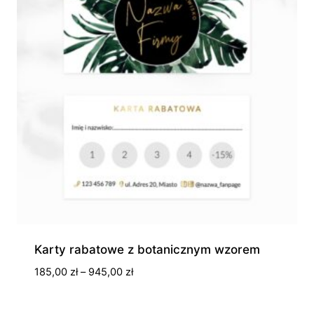
Karty rabatowe z botanicznym wzorem
Zakres
185,00
zł
–
945,00
zł
cen:
od