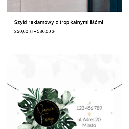
Szyld reklamowy z tropikalnymi liśćmi
Zakres
250,00
zł
–
580,00
zł
cen:
od
250,00 zł
do
580,00 zł