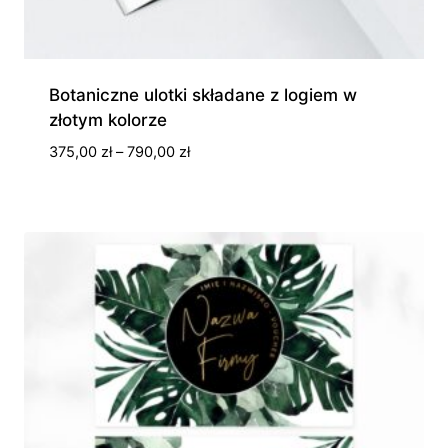
Botaniczne ulotki składane z logiem w
złotym kolorze
Zakres
375,00
zł
–
790,00
zł
cen:
od
375,00 zł
do
790,00 zł