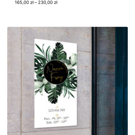
Zakres
165,00
zł
–
230,00
zł
cen:
od
165,00 zł
do
230,00 zł