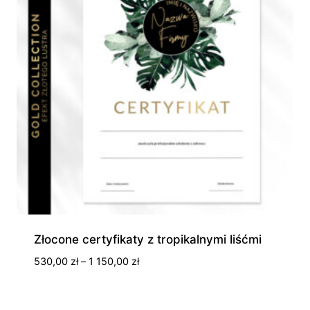
Złocone certyfikaty z tropikalnymi liśćmi
Zakres
530,00
zł
–
1 150,00
zł
cen:
od
530,00 zł