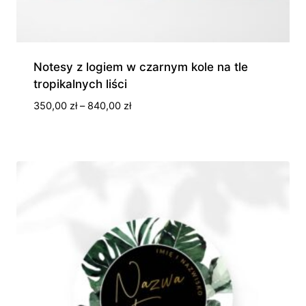
Notesy z logiem w czarnym kole na tle
tropikalnych liści
Zakres
350,00
zł
–
840,00
zł
cen:
od
350,00 zł
do
840,00 zł