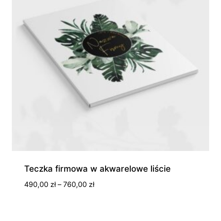
Teczka firmowa w akwarelowe liście
Zakres
490,00
zł
–
760,00
zł
cen:
od
490,00 zł