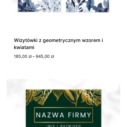
Wizytówki z geometrycznym wzorem i
kwiatami
Zakres
185,00
zł
–
945,00
zł
cen:
od
185,00 zł
do
945,00 zł