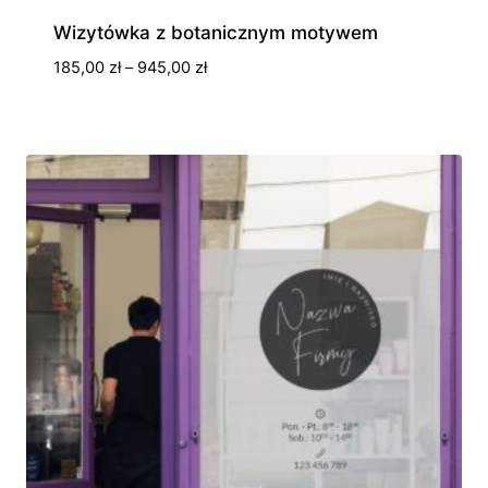
Wizytówka z botanicznym motywem
Zakres
185,00
zł
–
945,00
zł
cen:
od
185,00 zł
do
945,00 zł