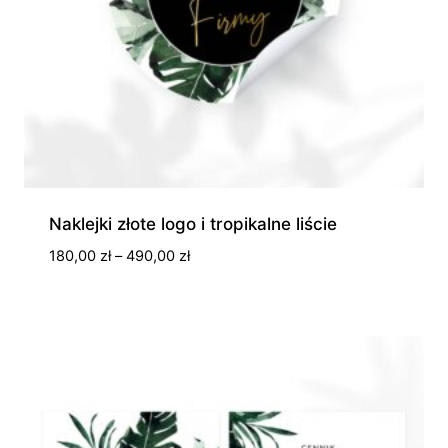
Naklejki złote logo i tropikalne liście
Zakres
180,00
zł
–
490,00
zł
cen:
od
180,00 zł
do
490,00 zł