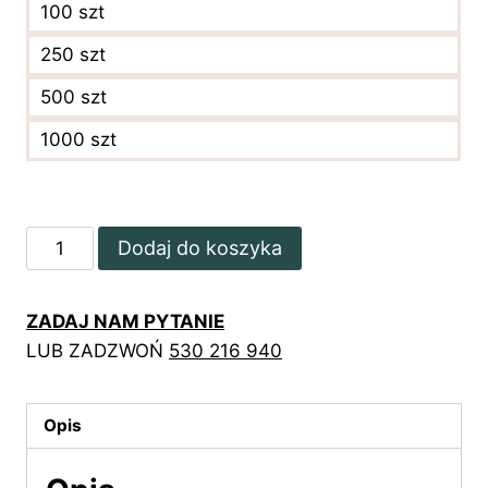
100 szt
250 szt
500 szt
1000 szt
ilość
Dodaj do koszyka
Złocona
karta
ZADAJ NAM PYTANIE
rabatowa
LUB ZADZWOŃ
530 216 940
z
tropikalnymi
liśćmi
Opis