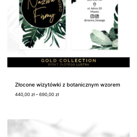
Złocone wizytówki z botanicznym wzorem
Zakres
440,00
zł
–
690,00
zł
cen:
od
440,00 zł
do
690,00 zł