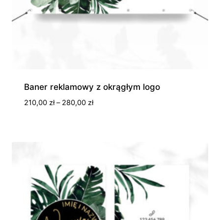
Baner reklamowy z okrągłym logo
Zakres
210,00
zł
–
280,00
zł
cen:
od
210,00 zł
do
280,00 zł