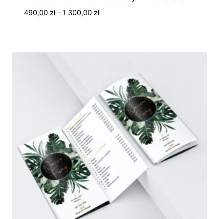
Zakres
490,00
zł
–
1 300,00
zł
cen:
od
490,00 zł
do
1
300,00 zł