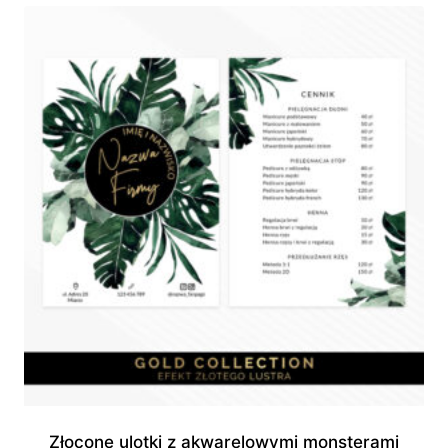
do
760,00 zł
Złocone ulotki z akwarelowymi monsterami