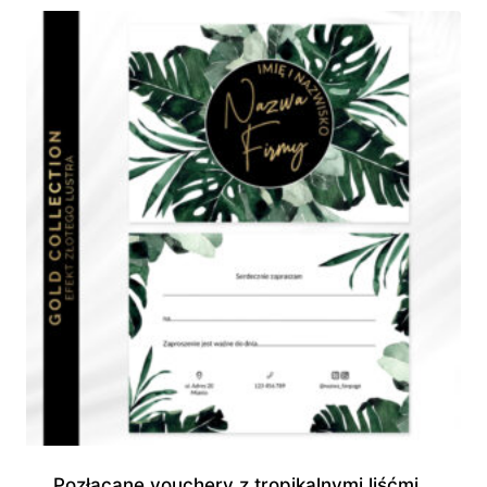
do
1
150,00 zł
Pozłacane vouchery z tropikalnymi liśćmi