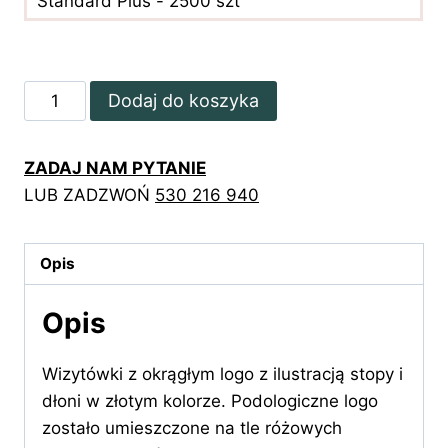
Standard Plus - 2500 szt
ilość
Dodaj do koszyka
Wizytówki
z
ZADAJ NAM PYTANIE
ilustracją
LUB ZADZWOŃ
530 216 940
stopy
i
dłoni
Opis
w
złotym
Opis
kolorze
Wizytówki z okrągłym logo z ilustracją stopy i
dłoni w złotym kolorze. Podologiczne logo
zostało umieszczone na tle różowych