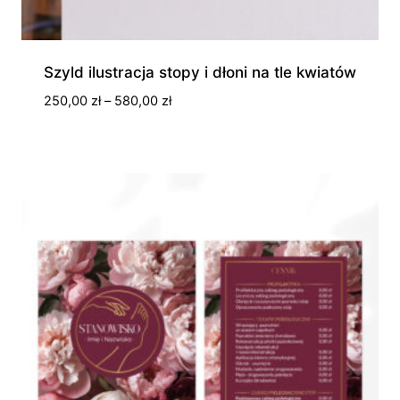
Szyld ilustracja stopy i dłoni na tle kwiatów
Zakres
250,00
zł
–
580,00
zł
cen:
od
250,00 zł
do
580,00 zł