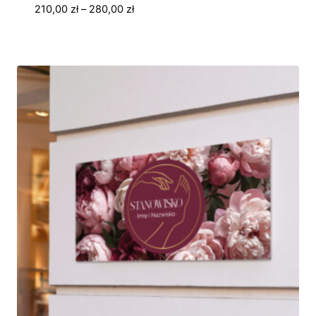
Zakres
210,00
zł
–
280,00
zł
cen:
od
210,00 zł
do
280,00 zł