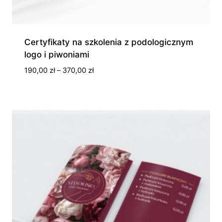
Certyfikaty na szkolenia z podologicznym
logo i piwoniami
Zakres
190,00
zł
–
370,00
zł
cen:
od
190,00 zł
do
370,00 zł