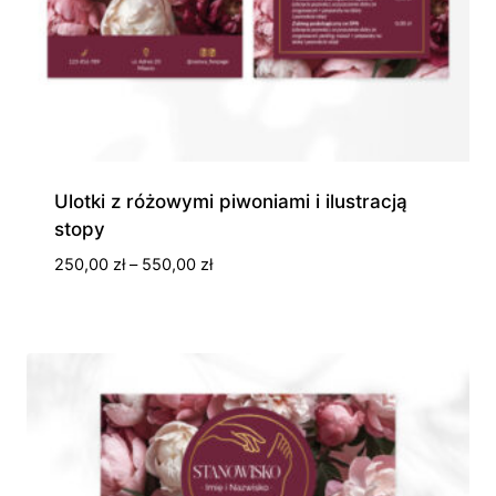
Ulotki z różowymi piwoniami i ilustracją
stopy
Zakres
250,00
zł
–
550,00
zł
cen:
od
250,00 zł
do
550,00 zł