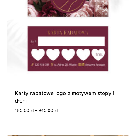
Karty rabatowe logo z motywem stopy i
dłoni
Zakres
185,00
zł
–
945,00
zł
cen:
od
185,00 zł