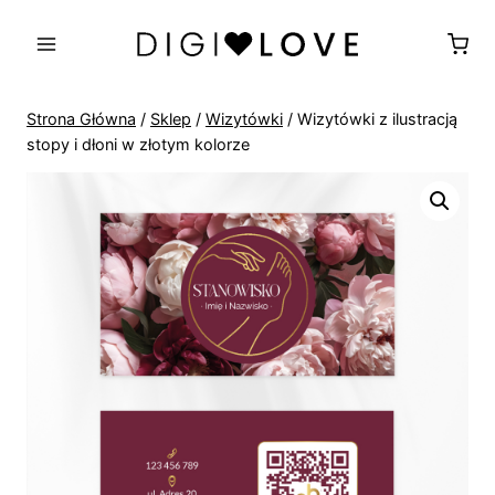
Przejdź
do
treści
Strona Główna
/
Sklep
/
Wizytówki
/
Wizytówki z ilustracją
stopy i dłoni w złotym kolorze