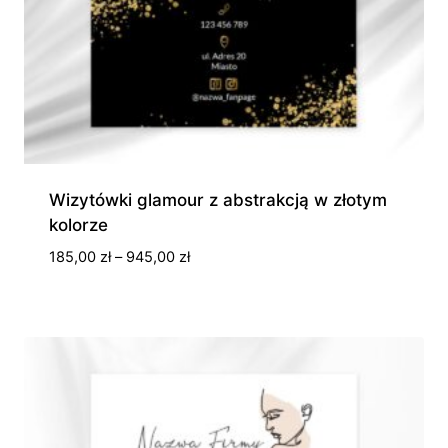
Wizytówki glamour z abstrakcją w złotym
kolorze
Zakres
185,00
zł
–
945,00
zł
cen:
od
185,00 zł
do
945,00 zł