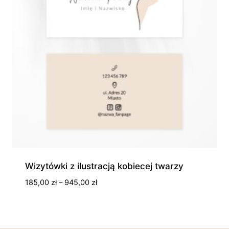
Wizytówki z ilustracją kobiecej twarzy
Zakres
185,00
zł
–
945,00
zł
cen:
od
185,00 zł