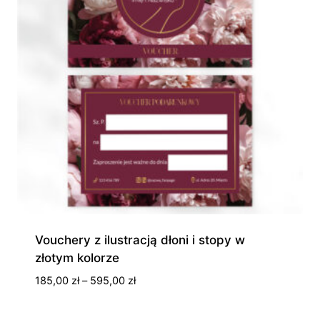
Vouchery z ilustracją dłoni i stopy w
złotym kolorze
Zakres
185,00
zł
–
595,00
zł
cen:
od