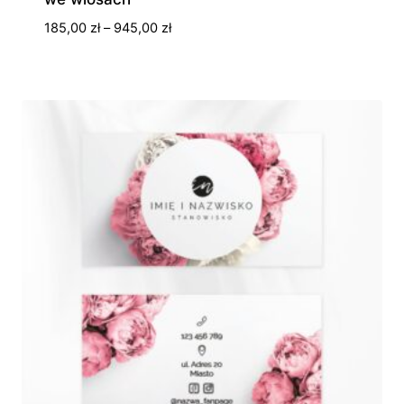
Zakres
185,00
zł
–
945,00
zł
cen:
od
185,00 zł
do
945,00 zł