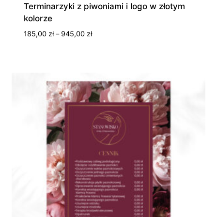
Terminarzyki z piwoniami i logo w złotym
kolorze
Zakres
185,00
zł
–
945,00
zł
cen:
od
185,00 zł
do
945,00 zł