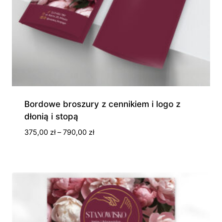
Bordowe broszury z cennikiem i logo z
dłonią i stopą
Zakres
375,00
zł
–
790,00
zł
cen:
od
375,00 zł
do
790,00 zł