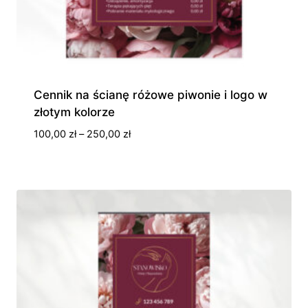
Cennik na ścianę różowe piwonie i logo w
złotym kolorze
Zakres
100,00
zł
–
250,00
zł
cen:
od
100,00 zł
do
250,00 zł