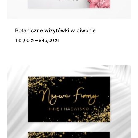
Botaniczne wizytówki w piwonie
Zakres
185,00
zł
–
945,00
zł
cen:
od
185,00 zł
do
945,00 zł