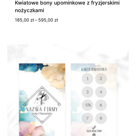
Kwiatowe bony upominkowe z fryzjerskimi
nożyczkami
Zakres
185,00
zł
–
595,00
zł
cen:
od
185,00 zł
do
595,00 zł