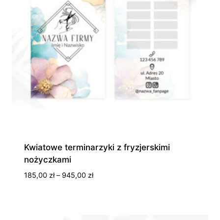
Kwiatowe terminarzyki z fryzjerskimi
nożyczkami
Zakres
185,00
zł
–
945,00
zł
cen:
od
185,00 zł
do