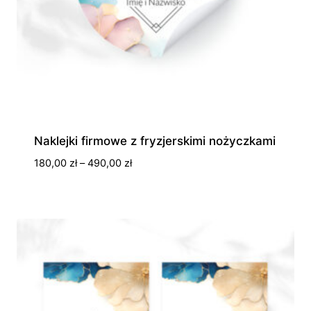
Naklejki firmowe z fryzjerskimi nożyczkami
Zakres
180,00
zł
–
490,00
zł
cen:
od
180,00 zł
do
490,00 zł