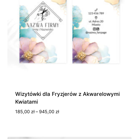
Wizytówki dla Fryzjerów z Akwarelowymi
Kwiatami
Zakres
185,00
zł
–
945,00
zł
cen:
od
185,00 zł