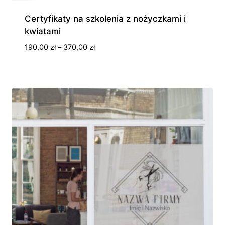
Certyfikaty na szkolenia z nożyczkami i
kwiatami
Zakres
190,00
zł
–
370,00
zł
cen:
od
190,00 zł
do
370,00 zł