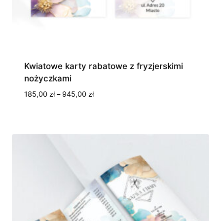
Kwiatowe karty rabatowe z fryzjerskimi
nożyczkami
Zakres
185,00
zł
–
945,00
zł
cen:
od
185,00 zł
do
945,00 zł