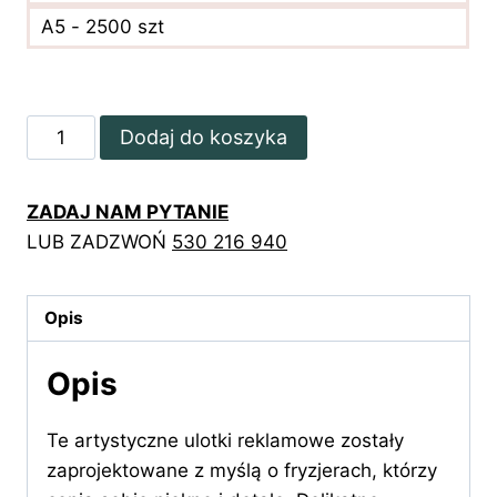
A5 - 2500 szt
ilość
Dodaj do koszyka
Ulotki
Reklamowe
ZADAJ NAM PYTANIE
z
LUB ZADZWOŃ
530 216 940
Akwarelowymi
Kwiatami
i
Opis
Dłonią
z
Opis
Nożyczkami
Te artystyczne ulotki reklamowe zostały
zaprojektowane z myślą o fryzjerach, którzy