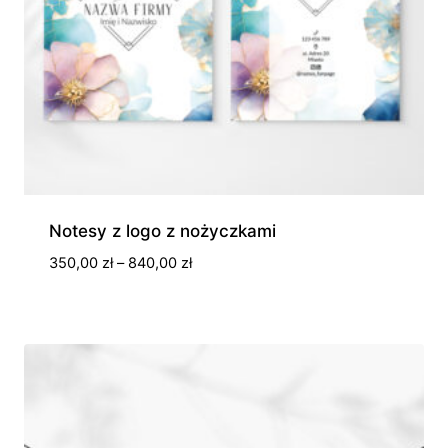
Notesy z logo z nożyczkami
Zakres
350,00
zł
–
840,00
zł
cen:
od
350,00 zł
do
840,00 zł