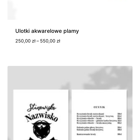
Ulotki akwarelowe plamy
Zakres
250,00
zł
–
550,00
zł
cen:
od
250,00 zł
do
550,00 zł