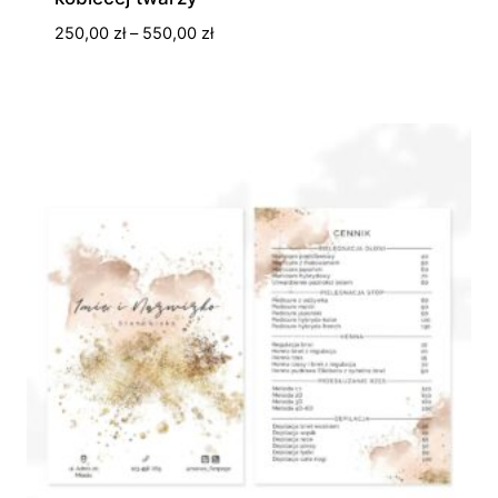
Zakres
250,00
zł
–
550,00
zł
cen:
od
250,00 zł
do
550,00 zł