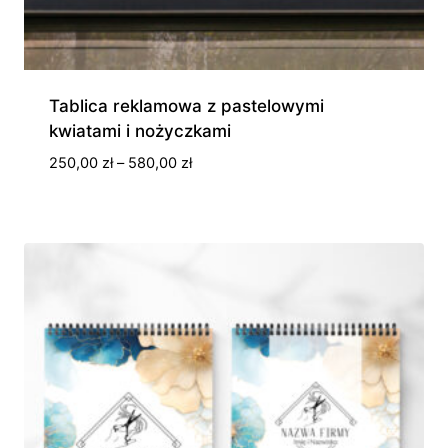
Tablica reklamowa z pastelowymi
kwiatami i nożyczkami
Zakres
250,00
zł
–
580,00
zł
cen:
od
250,00 zł
do
580,00 zł