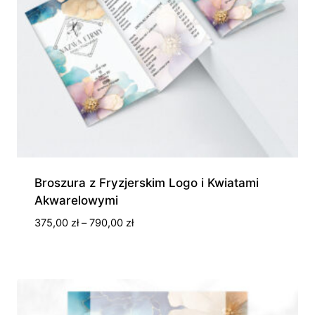
Broszura z Fryzjerskim Logo i Kwiatami
Akwarelowymi
Zakres
375,00
zł
–
790,00
zł
cen:
od
375,00 zł
do
790,00 zł