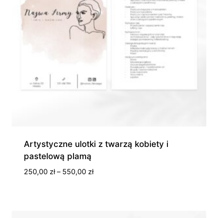
Artystyczne ulotki z twarzą kobiety i
pastelową plamą
Zakres
250,00
zł
–
550,00
zł
cen:
od
250,00 zł
do