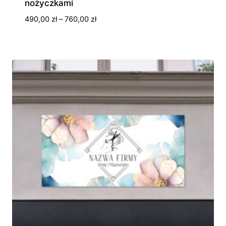
nożyczkami
Zakres
490,00
zł
–
760,00
zł
cen:
od
490,00 zł
do
760,00 zł