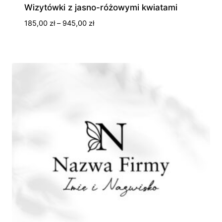
Wizytówki z jasno-różowymi kwiatami
Zakres
185,00
zł
–
945,00
zł
cen:
od
185,00 zł
do
945,00 zł