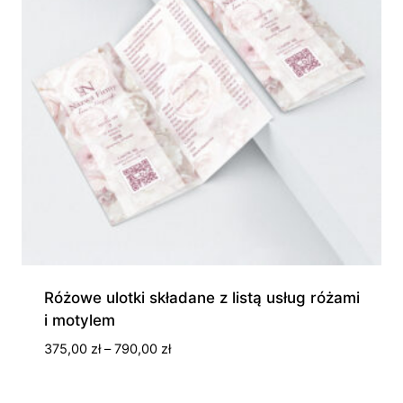
Różowe ulotki składane z listą usług różami
i motylem
Zakres
375,00
zł
–
790,00
zł
cen:
od