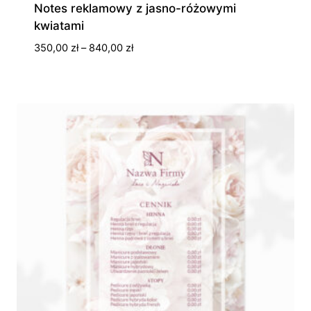
Notes reklamowy z jasno-różowymi
kwiatami
Zakres
350,00
zł
–
840,00
zł
cen:
od
350,00 zł
do
840,00 zł