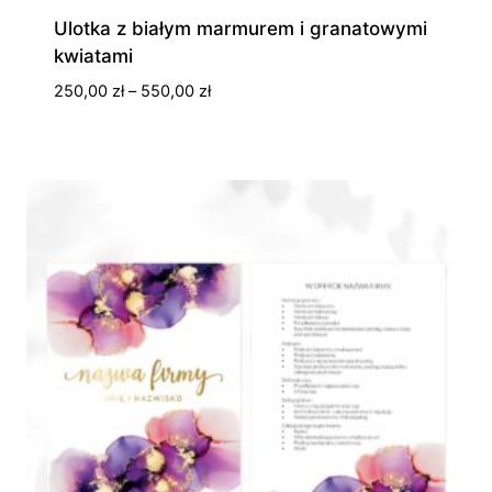
Ulotka z białym marmurem i granatowymi
kwiatami
Zakres
250,00
zł
–
550,00
zł
cen:
od
250,00 zł
do
550,00 zł