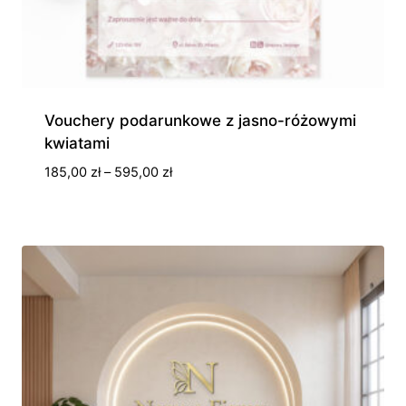
Vouchery podarunkowe z jasno-różowymi
kwiatami
Zakres
185,00
zł
–
595,00
zł
cen:
od
185,00 zł
do
595,00 zł