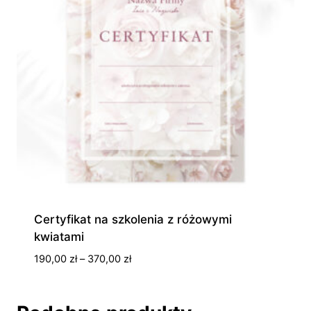
Certyfikat na szkolenia z różowymi
kwiatami
Zakres
190,00
zł
–
370,00
zł
cen:
od
190,00 zł