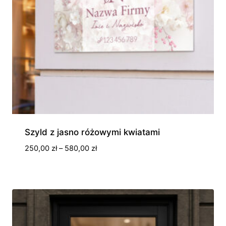
Szyld z jasno różowymi kwiatami
Zakres
250,00
zł
–
580,00
zł
cen:
od
250,00 zł
do
580,00 zł