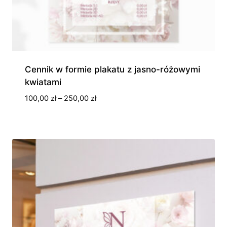
Cennik w formie plakatu z jasno-różowymi
kwiatami
Zakres
100,00
zł
–
250,00
zł
cen:
od
100,00 zł
do
250,00 zł