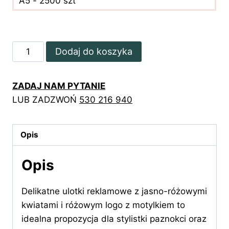
A5 - 2500 szt
ilość
Dodaj do koszyka
Ulotki
reklamowe
ZADAJ NAM PYTANIE
z
LUB ZADZWOŃ
530 216 940
jasno-
różowymi
kwiatami
Opis
Opis
Delikatne ulotki reklamowe z jasno-różowymi
kwiatami i różowym logo z motylkiem to
idealna propozycja dla stylistki paznokci oraz