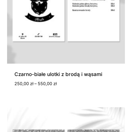
Czarno-białe ulotki z brodą i wąsami
Zakres
250,00
zł
–
550,00
zł
cen:
od
250,00 zł
do
550,00 zł