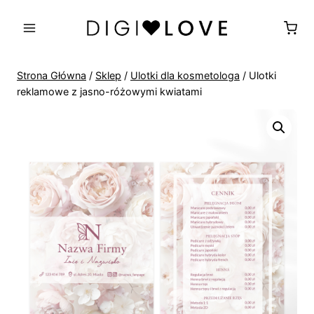
Przejdź
do
treści
Strona Główna
/
Sklep
/
Ulotki dla kosmetologa
/
Ulotki
reklamowe z jasno-różowymi kwiatami