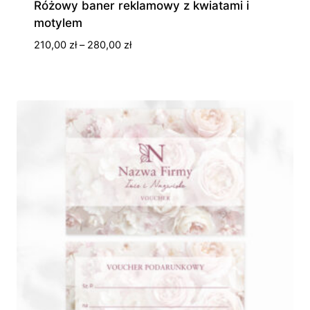
Różowy baner reklamowy z kwiatami i
motylem
Zakres
210,00
zł
–
280,00
zł
cen:
od
210,00 zł
do
280,00 zł