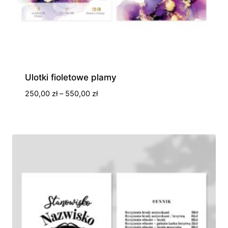
Ulotki fioletowe plamy
Zakres
250,00
zł
–
550,00
zł
cen:
od
250,00 zł
do
550,00 zł