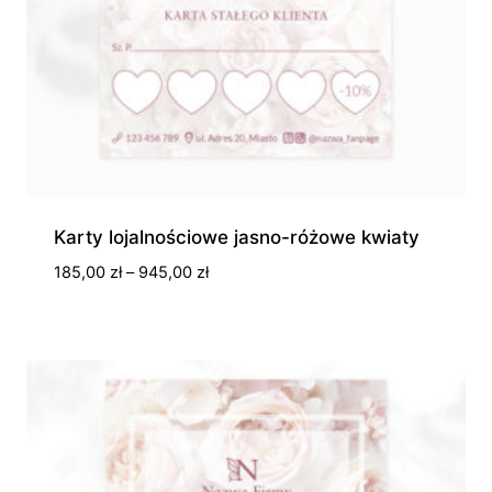
Karty lojalnościowe jasno-różowe kwiaty
Zakres
185,00
zł
–
945,00
zł
cen:
od
185,00 zł
do
945,00 zł