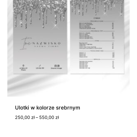
Ulotki w kolorze srebrnym
Zakres
250,00
zł
–
550,00
zł
cen:
od