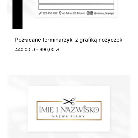
Pozłacane terminarzyki z grafiką nożyczek
Zakres
440,00
zł
–
690,00
zł
cen:
od
440,00 zł
do
690,00 zł