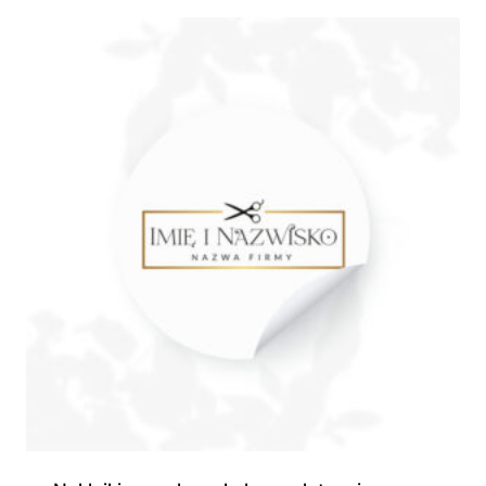
530,00 zł
do
1
150,00 zł