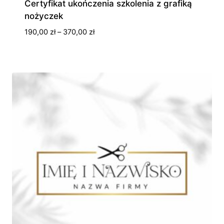
Certyfikat ukończenia szkolenia z grafiką
nożyczek
Zakres
190,00
zł
–
370,00
zł
cen:
od
190,00 zł
do
370,00 zł