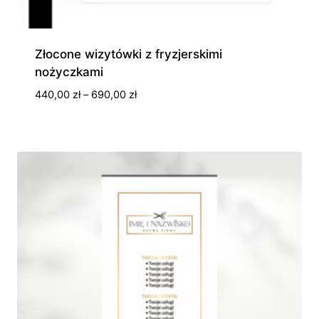
Złocone wizytówki z fryzjerskimi
nożyczkami
Zakres
440,00
zł
–
690,00
zł
cen:
od
440,00 zł
do
690,00 zł