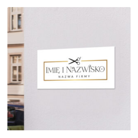
440,00 zł
do
690,00 zł