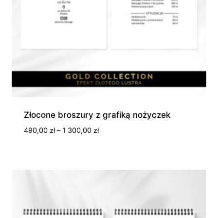
Złocone broszury z grafiką nożyczek
Zakres
490,00
zł
–
1 300,00
zł
cen:
od
490,00 zł
do
1
300,00 zł