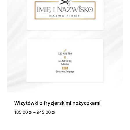
Wizytówki z fryzjerskimi nożyczkami
Zakres
185,00
zł
–
945,00
zł
cen:
od