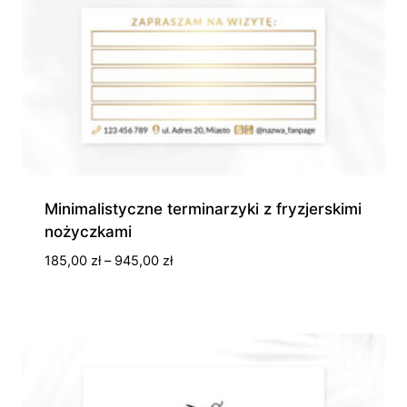
Minimalistyczne terminarzyki z fryzjerskimi
nożyczkami
Zakres
185,00
zł
–
945,00
zł
cen:
od
185,00 zł
do
945,00 zł