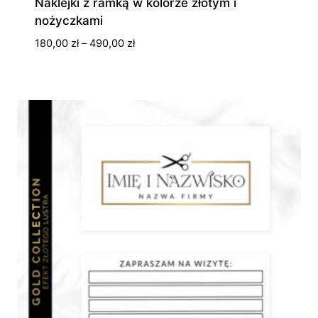
Naklejki z ramką w kolorze złotym i
nożyczkami
Zakres
180,00
zł
–
490,00
zł
cen:
od
180,00 zł
do
490,00 zł