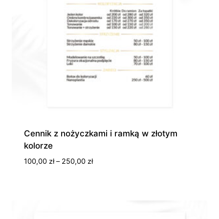
Cennik z nożyczkami i ramką w złotym
kolorze
Zakres
100,00
zł
–
250,00
zł
cen:
od
100,00 zł
do
250,00 zł