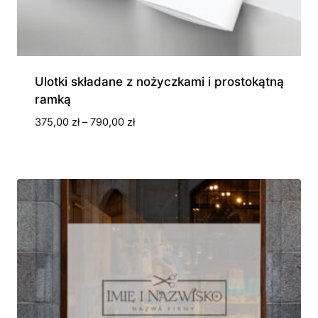
Ulotki składane z nożyczkami i prostokątną
ramką
Zakres
375,00
zł
–
790,00
zł
cen:
od
375,00 zł
do
790,00 zł