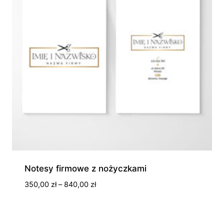
Notesy firmowe z nożyczkami
Zakres
350,00
zł
–
840,00
zł
cen:
od
350,00 zł