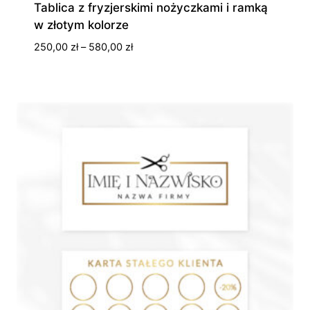
Tablica z fryzjerskimi nożyczkami i ramką
w złotym kolorze
Zakres
250,00
zł
–
580,00
zł
cen:
od
250,00 zł
do
580,00 zł