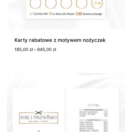
Karty rabatowe z motywem nożyczek
Zakres
185,00
zł
–
945,00
zł
cen:
od
185,00 zł
do
945,00 zł