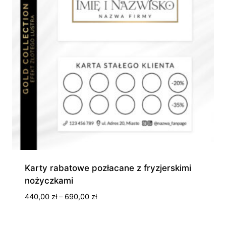
Karty rabatowe pozłacane z fryzjerskimi
nożyczkami
Zakres
440,00
zł
–
690,00
zł
cen:
od