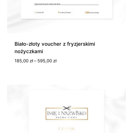
Biało-złoty voucher z fryzjerskimi
nożyczkami
Zakres
185,00
zł
–
595,00
zł
cen:
od
185,00 zł
do
595,00 zł