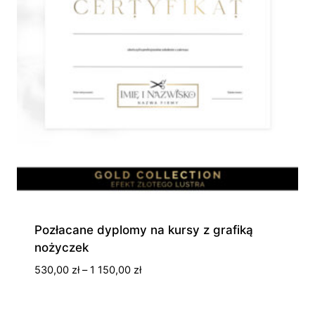
Pozłacane dyplomy na kursy z grafiką
nożyczek
Zakres
530,00
zł
–
1 150,00
zł
cen:
od