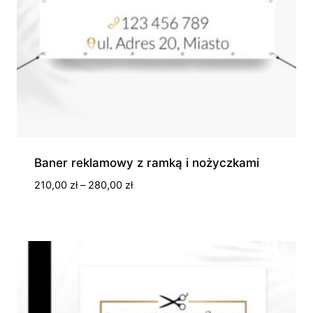
Baner reklamowy z ramką i nożyczkami
Zakres
210,00
zł
–
280,00
zł
cen:
od
210,00 zł
do
280,00 zł