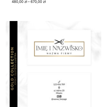
Zakres
480,00
zł
–
670,00
zł
cen:
od
480,00 zł
do
670,00 zł