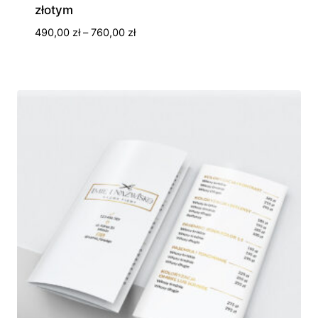
złotym
Zakres
490,00
zł
–
760,00
zł
cen:
od
490,00 zł
do
760,00 zł