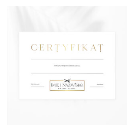
185,00 zł
do
945,00 zł