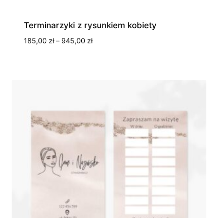
Terminarzyki z rysunkiem kobiety
Zakres
185,00
zł
–
945,00
zł
cen:
od
185,00 zł
do
945,00 zł