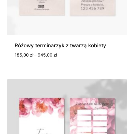
Różowy terminarzyk z twarzą kobiety
Zakres
185,00
zł
–
945,00
zł
cen:
od
185,00 zł
do
945,00 zł