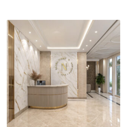
cen:
od
185,00 zł
do
595,00 zł