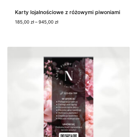
Karty lojalnościowe z różowymi piwoniami
Zakres
185,00
zł
–
945,00
zł
cen:
od
185,00 zł
do
945,00 zł