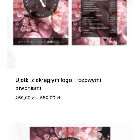
Ulotki z okrągłym logo i różowymi
piwoniami
Zakres
250,00
zł
–
550,00
zł
cen:
od
250,00 zł
do
550,00 zł