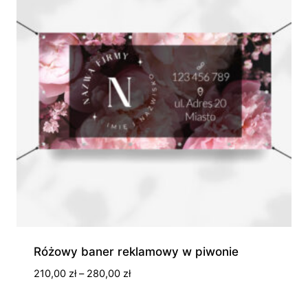
Różowy baner reklamowy w piwonie
Zakres
210,00
zł
–
280,00
zł
cen:
od