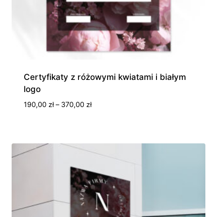
Certyfikaty z różowymi kwiatami i białym
logo
Zakres
190,00
zł
–
370,00
zł
cen:
od
190,00 zł
do
370,00 zł