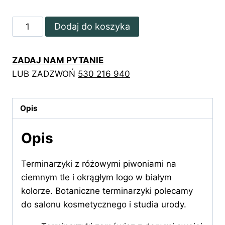
ilość
Dodaj do koszyka
Terminarzyki
z
ZADAJ NAM PYTANIE
różowymi
LUB ZADZWOŃ
530 216 940
piwoniami
i
białym
Opis
logo
Opis
Terminarzyki z różowymi piwoniami na
ciemnym tle i okrągłym logo w białym
kolorze. Botaniczne terminarzyki polecamy
do salonu kosmetycznego i studia urody.