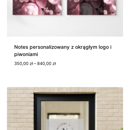
Notes personalizowany z okrągłym logo i
piwoniami
Zakres
350,00
zł
–
840,00
zł
cen:
od
350,00 zł
do
840,00 zł