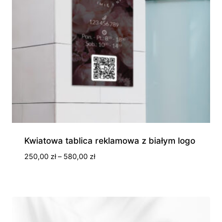
Kwiatowa tablica reklamowa z białym logo
Zakres
250,00
zł
–
580,00
zł
cen:
od
250,00 zł
do
580,00 zł