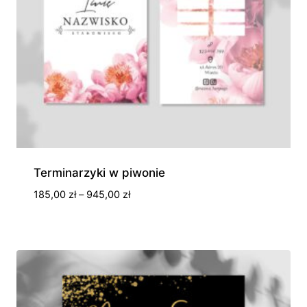
Terminarzyki w piwonie
Zakres
185,00
zł
–
945,00
zł
cen:
od
185,00 zł
do
945,00 zł