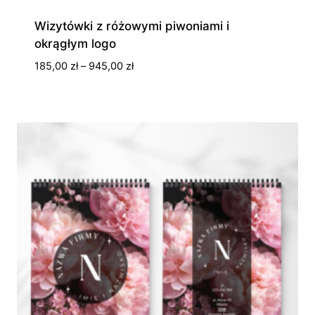
Wizytówki z różowymi piwoniami i
okrągłym logo
Zakres
185,00
zł
–
945,00
zł
cen:
od
185,00 zł
do
945,00 zł