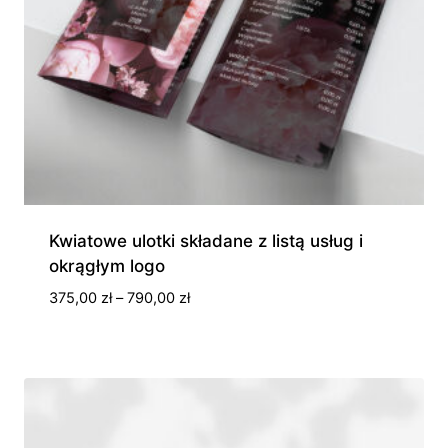
Kwiatowe ulotki składane z listą usług i
okrągłym logo
Zakres
375,00
zł
–
790,00
zł
cen:
od
375,00 zł
do
790,00 zł