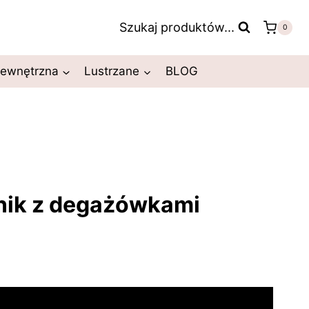
Szukaj produktów...
0
zewnętrzna
Lustrzane
BLOG
nik z degażówkami