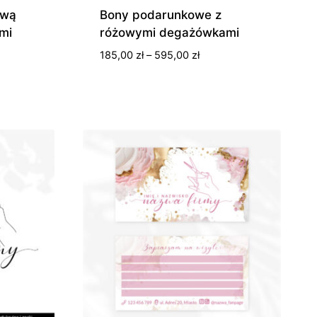
ową
Bony podarunkowe z
mi
różowymi degażówkami
s
Zakres
185,00
zł
–
595,00
zł
cen:
od
0 zł
185,00 zł
do
0 zł
595,00 zł