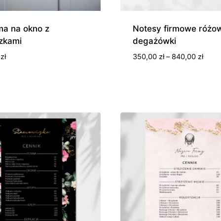
ma na okno z
Notesy firmowe różo
zkami
degażówki
Zakr
0
zł
350,00
zł
–
840,00
zł
cen:
od
350,0
do
840,0