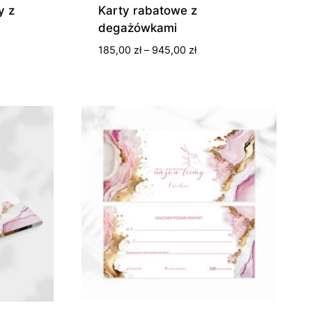
y z
Karty rabatowe z
degażówkami
s
Zakres
185,00
zł
–
945,00
zł
cen:
od
0 zł
185,00 zł
do
0 zł
945,00 zł