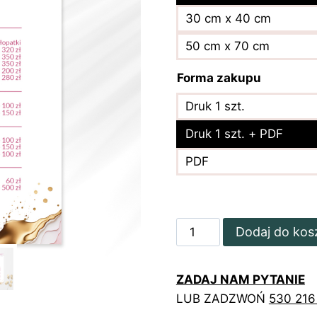
30 cm x 40 cm
50 cm x 70 cm
Forma zakupu
Druk 1 szt.
Druk 1 szt. + PDF
PDF
ilość
Dodaj do kos
Różowy
cennik
ZADAJ NAM PYTANIE
z
LUB ZADZWOŃ
530 216
degażówkami