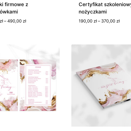
ki firmowe z
Certyfikat szkoleniow
ówkami
nożyczkami
Zakres
Zakre
zł
–
490,00
zł
190,00
zł
–
370,00
zł
cen:
cen:
od
od
180,00 zł
190,0
do
do
490,00 zł
370,0