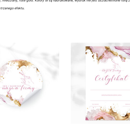
y, miedziany, rose gold. Kolory te są nadrukowane, wydruk nie jest uszlachetnione folią 
strzanego efektu.