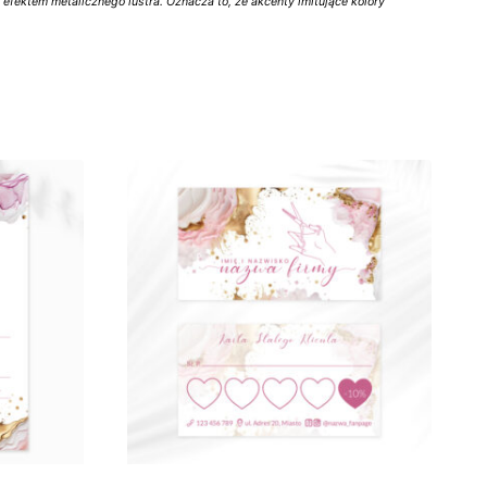
z efektem metalicznego lustra. Oznacza to, że akcenty imitujące kolory