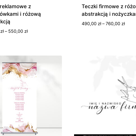
 reklamowe z
Teczki firmowe z róż
ówkami i różową
abstrakcją i nożyczka
kcją
Zakre
490,00
zł
–
760,00
zł
cen:
Zakres
0
zł
–
550,00
zł
od
cen:
490,0
od
do
250,00 zł
760,0
do
550,00 zł