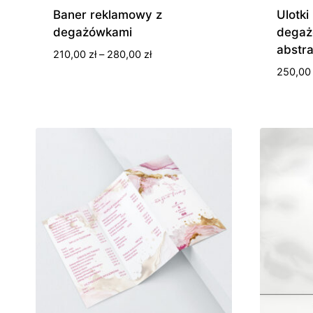
Baner reklamowy z
Ulotki
degażówkami
degaż
abstra
Zakres
210,00
zł
–
280,00
zł
cen:
250,0
od
210,00 zł
do
280,00 zł