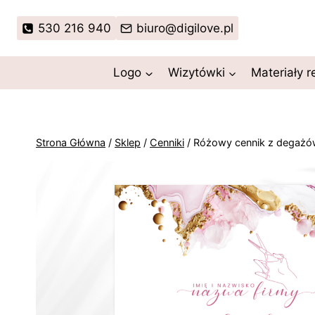
Przejdź
do
530 216 940
biuro@digilove.pl
treści
Logo
Wizytówki
Materiały 
Strona Główna
/
Sklep
/
Cenniki
/
Różowy cennik z degaż