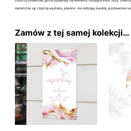
Dotyczy projektów, gdzie pojawiają się elementy imitujące kolor złoty, srebrn
metaliczne są: częścią wydruku, płaskie i nie odbijają światła, pozbawione lu
Zamów z tej samej kolekcji…