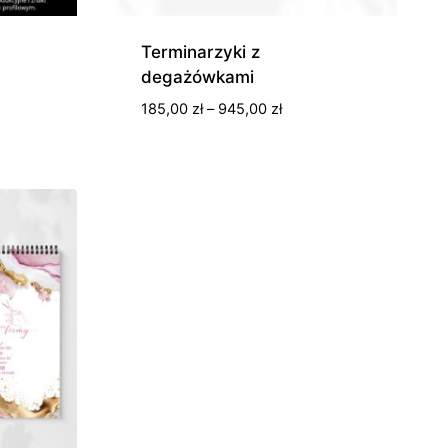
Terminarzyki z
degażówkami
Zakres
185,00
zł
–
945,00
zł
cen:
od
185,00 zł
do
945,00 zł