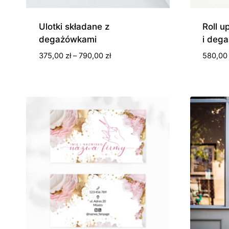
Ulotki składane z
Roll 
degażówkami
i deg
Zakres
375,00
zł
–
790,00
zł
580,0
cen:
od
375,00 zł
do
790,00 zł