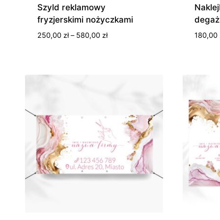
Szyld reklamowy
Naklej
fryzjerskimi nożyczkami
degaż
Zakres
250,00
zł
–
580,00
zł
180,00
cen:
od
250,00 zł
do
580,00 zł