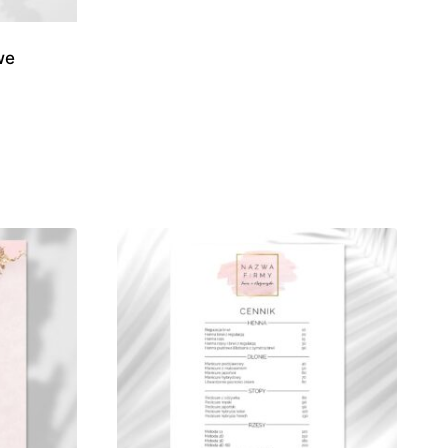
we
es
0 zł
0 zł