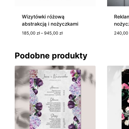
Wizytówki różową
Rekla
abstrakcją i nożyczkami
nożyc
Zakres
185,00
zł
–
945,00
zł
240,0
cen:
od
185,00 zł
Podobne produkty
do
945,00 zł