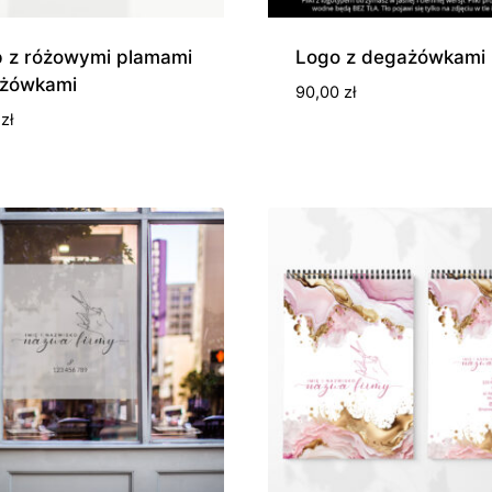
up z różowymi plamami
Logo z degażówkami
ażówkami
90,00
zł
0
zł