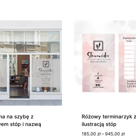
od
od
250,00 zł
100,0
do
do
580,00 zł
250,0
ma na szybę z
Różowy terminarzyk 
em stóp i nazwą
ilustracją stóp
Zakre
185,00
zł
–
945,00
zł