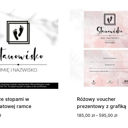
ze stopami w
Różowy voucher
atowej ramce
prezentowy z grafiką
Zakre
ł
185,00
zł
–
595,00
zł
cen: