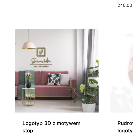
cen:
240,0
od
350,00 zł
do
840,00 zł
Logotyp 3D z motywem
Pudro
stóp
logot