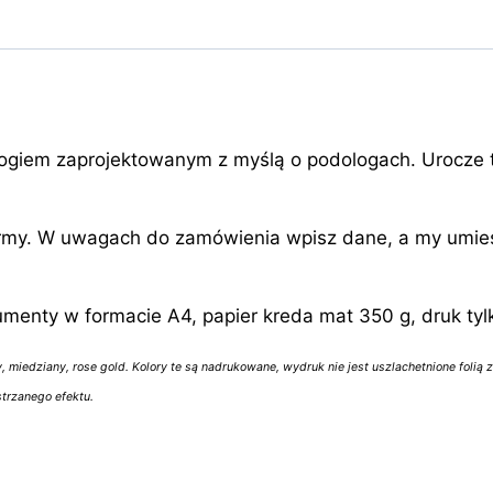
logiem zaprojektowanym z myślą o podologach. Urocze t
irmy. W uwagach do zamówienia wpisz dane, a my umieś
enty w formacie A4, papier kreda mat 350 g, druk tylko
y, miedziany, rose gold. Kolory te są nadrukowane, wydruk nie jest uszlachetnione folią 
strzanego efektu.