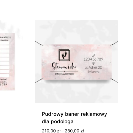
od
0 zł
185,00 zł
do
0 zł
945,00 zł
z
Pudrowy baner reklamowy
dla podologa
s
Zakres
210,00
zł
–
280,00
zł