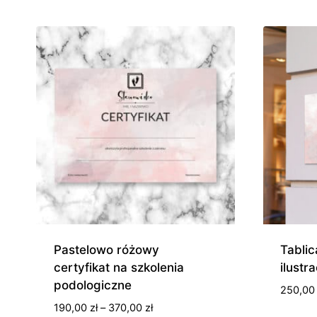
od
185,00 zł
do
945,00 zł
Pastelowo różowy
Tabli
certyfikat na szkolenia
ilustr
podologiczne
250,0
Zakres
190,00
zł
–
370,00
zł