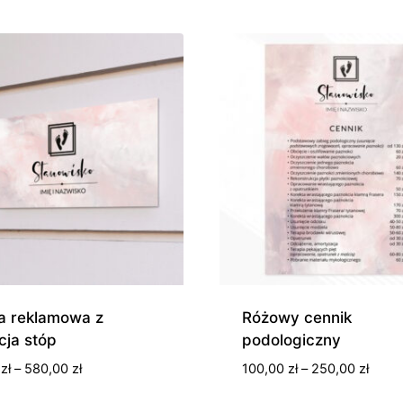
od
185,0
do
595,0
ca reklamowa z
Różowy cennik
acja stóp
podologiczny
Zakres
Zakre
0
zł
–
580,00
zł
100,00
zł
–
250,00
zł
cen:
cen: