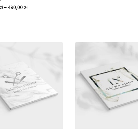
Zakres
zł
–
490,00
zł
cen:
od
180,00 zł
do
490,00 zł