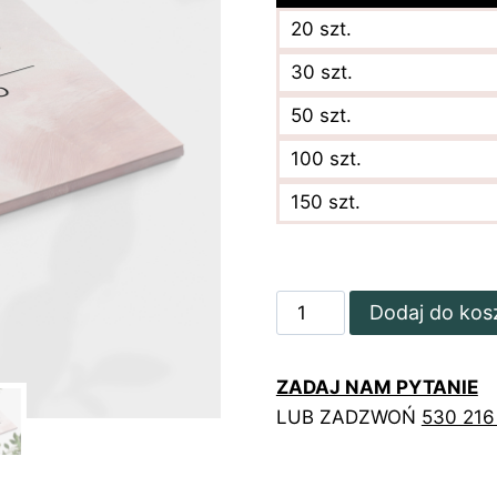
20 szt.
30 szt.
50 szt.
100 szt.
150 szt.
ilość
Dodaj do kos
Różowe
teczki
ZADAJ NAM PYTANIE
firmowe
LUB ZADZWOŃ
530 216
dla
podologa