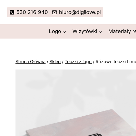
Przejdź
do
530 216 940
biuro@digilove.pl
treści
Logo
Wizytówki
Materiały 
Strona Główna
/
Sklep
/
Teczki z logo
/
Różowe teczki firm