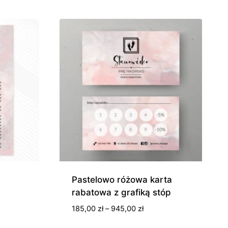
od
0 zł
250,00 zł
do
0 zł
550,00 zł
Pastelowo różowa karta
rabatowa z grafiką stóp
s
Zakres
185,00
zł
–
945,00
zł
cen: