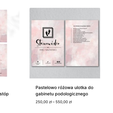
Pastelowo różowa ulotka do
 stóp
gabinetu podologicznego
s
Zakres
250,00
zł
–
550,00
zł
cen: