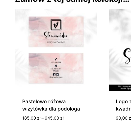
Pastelowo różowa
Logo 
wizytówka dla podologa
kwadr
Zakres
185,00
zł
–
945,00
zł
90,00
z
cen: