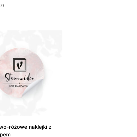
cen:
0
zł
od
185,0
do
945,0
wo-różowe naklejki z
ypem