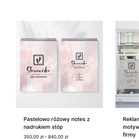
cen:
od
190,00 zł
do
370,00 zł
Pastelowo różowy notes z
Rekla
nadrukiem stóp
motyw
firmy
Zakres
350,00
zł
–
840,00
zł