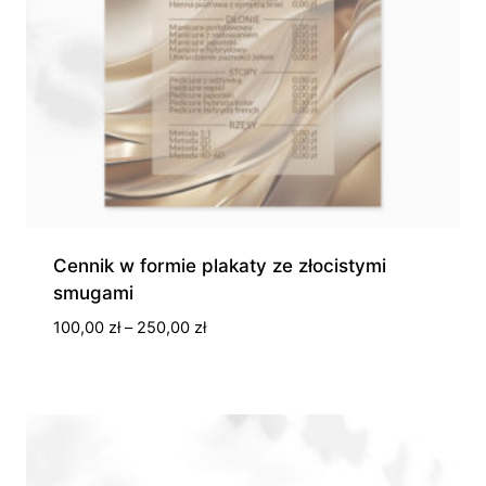
Cennik w formie plakaty ze złocistymi
smugami
Zakres
100,00
zł
–
250,00
zł
cen:
od
100,00 zł
do
250,00 zł