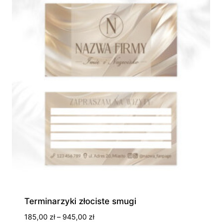
280,00 zł
Terminarzyki złociste smugi
Zakres
185,00
zł
–
945,00
zł