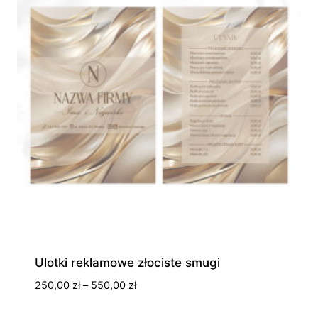
Ulotki reklamowe złociste smugi
Zakres
250,00
zł
–
550,00
zł
cen:
od