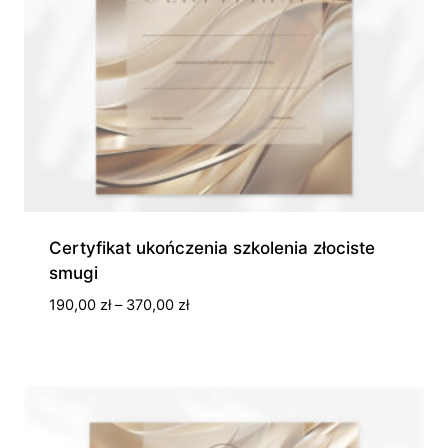
Certyfikat ukończenia szkolenia złociste
smugi
Zakres
190,00
zł
–
370,00
zł
cen:
od
190,00 zł
do
370,00 zł