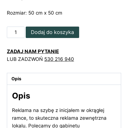
Rozmiar: 50 cm x 50 cm
ilość
Dodaj do koszyka
Reklama
na
ZADAJ NAM PYTANIE
szybę
LUB ZADZWOŃ
530 216 940
z
inicjałem
w
Opis
okrągłej
ramce
Opis
Reklama na szybę z inicjałem w okrągłej
ramce, to skuteczna reklama zewnętrzna
lokalu. Polecamy do gabinetu