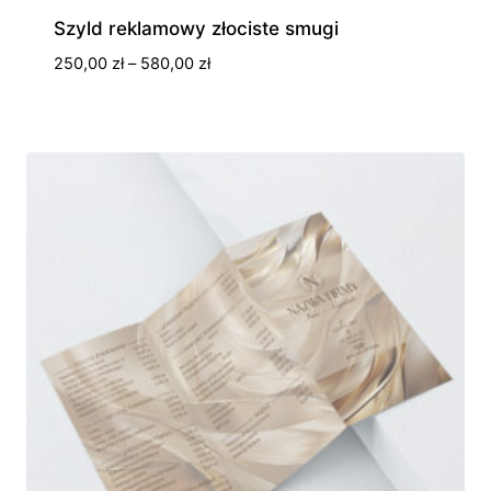
Szyld reklamowy złociste smugi
Zakres
250,00
zł
–
580,00
zł
cen:
od
250,00 zł
do
580,00 zł