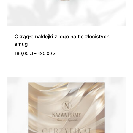
Okrągłe naklejki z logo na tle złocistych
smug
Zakres
180,00
zł
–
490,00
zł
cen:
od
180,00 zł
do
490,00 zł