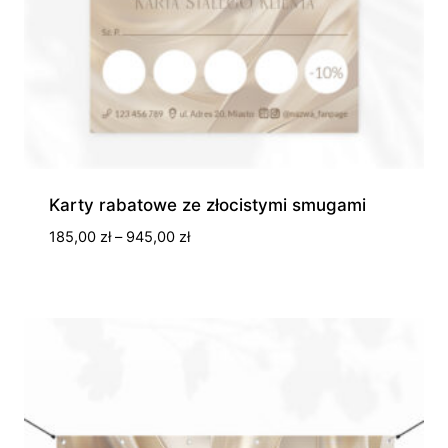
Karty rabatowe ze złocistymi smugami
Zakres
185,00
zł
–
945,00
zł
cen:
od
185,00 zł
do
945,00 zł