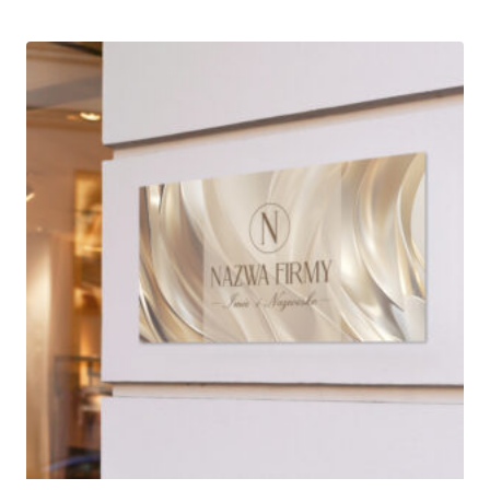
od
185,00 zł
do
945,00 zł