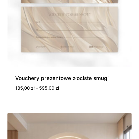
Vouchery prezentowe złociste smugi
Zakres
185,00
zł
–
595,00
zł
cen:
od
185,00 zł
do
595,00 zł