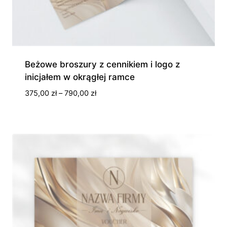
Beżowe broszury z cennikiem i logo z
inicjałem w okrągłej ramce
Zakres
375,00
zł
–
790,00
zł
cen:
od
375,00 zł
do
790,00 zł