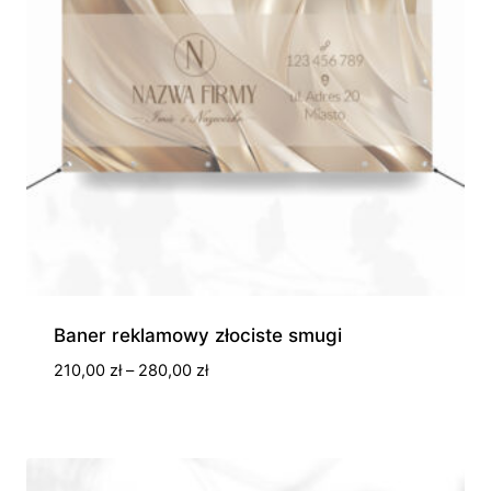
Baner reklamowy złociste smugi
Zakres
210,00
zł
–
280,00
zł
cen:
od
210,00 zł
do