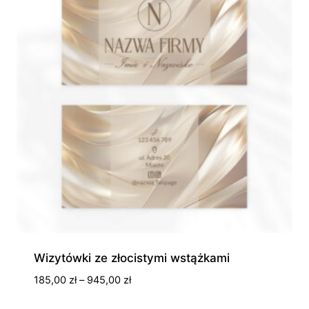
Wizytówki ze złocistymi wstążkami
Zakres
185,00
zł
–
945,00
zł
cen: