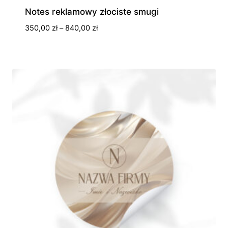
Notes reklamowy złociste smugi
Zakres
350,00
zł
–
840,00
zł
cen:
od
350,00 zł
do
840,00 zł