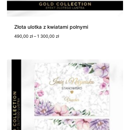
Złota ulotka z kwiatami polnymi
Zakres
490,00
zł
–
1 300,00
zł
cen:
od
490,00 zł
do
1
300,00 zł