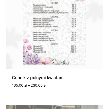
Cennik z polnymi kwiatami
Zakres
165,00
zł
–
230,00
zł
cen:
od
165,00 zł
do