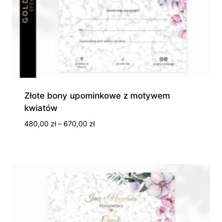
Złote bony upominkowe z motywem
kwiatów
Zakres
480,00
zł
–
670,00
zł
cen:
od
480,00 zł
do
670,00 zł