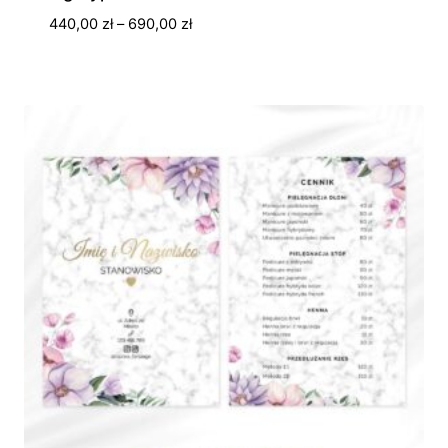
Zakres
440,00
zł
–
690,00
zł
cen:
od
440,00 zł
do
690,00 zł