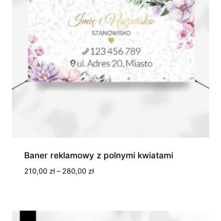
Baner reklamowy z polnymi kwiatami
Zakres
210,00
zł
–
280,00
zł
cen:
od
210,00 zł
do