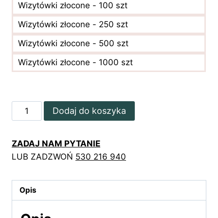
Wizytówki złocone - 100 szt
Wizytówki złocone - 250 szt
Wizytówki złocone - 500 szt
Wizytówki złocone - 1000 szt
ilość
Dodaj do koszyka
Pozłacane
wizytówki
ZADAJ NAM PYTANIE
z
LUB ZADZWOŃ
530 216 940
motywem
kwiatowym
Opis