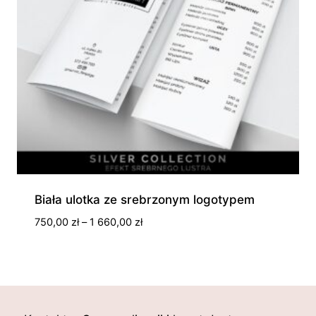
Biała ulotka ze srebrzonym logotypem
Zakres
750,00
zł
–
1 660,00
zł
cen:
od
750,00 zł
do
1