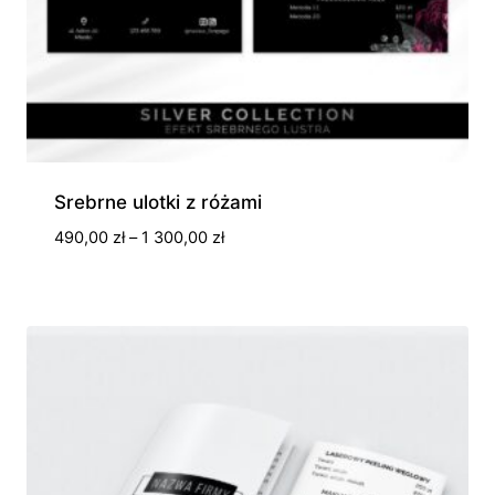
Srebrne ulotki z różami
Zakres
490,00
zł
–
1 300,00
zł
cen:
od
490,00 zł
do
1
300,00 zł