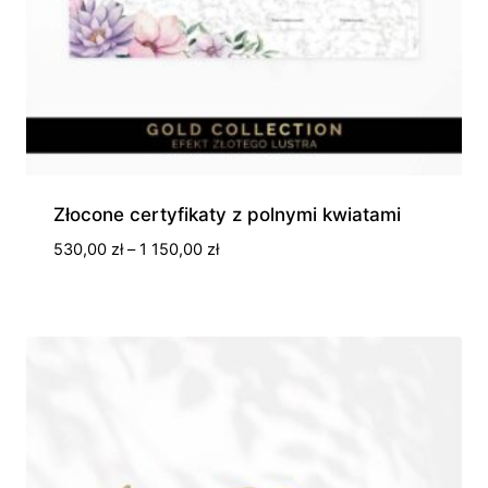
Złocone certyfikaty z polnymi kwiatami
Zakres
530,00
zł
–
1 150,00
zł
cen:
od
530,00 zł
do
1
150,00 zł