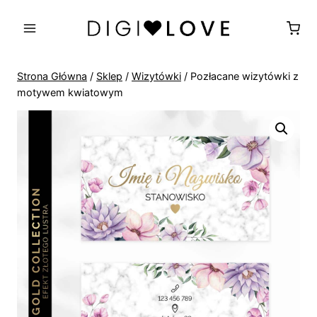
Przejdź
do
treści
Strona Główna
/
Sklep
/
Wizytówki
/
Pozłacane wizytówki z
motywem kwiatowym