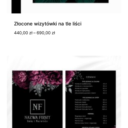
Złocone wizytówki na tle liści
Zakres
440,00
zł
–
690,00
zł
cen:
od
440,00 zł
do
690,00 zł