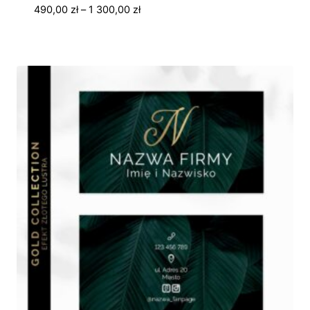
Zakres
490,00
zł
–
1 300,00
zł
cen:
od
490,00 zł
do
1
300,00 zł