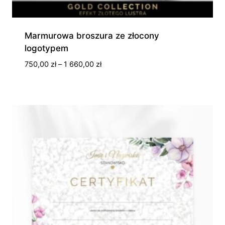
Marmurowa broszura ze złocony
logotypem
Zakres
750,00
zł
–
1 660,00
zł
cen:
od
750,00 zł
do
1
660,00 zł