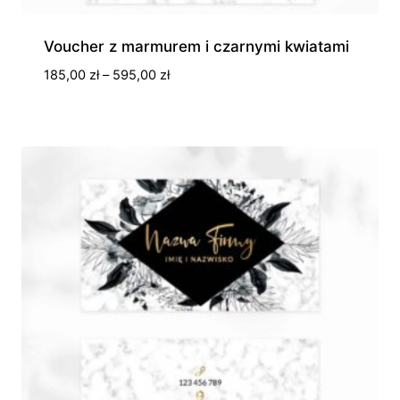
Voucher z marmurem i czarnymi kwiatami
Zakres
185,00
zł
–
595,00
zł
cen:
od
185,00 zł
do
595,00 zł