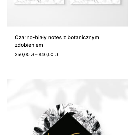
Czarno-biały notes z botanicznym
zdobieniem
Zakres
350,00
zł
–
840,00
zł
cen:
od
350,00 zł
do
840,00 zł