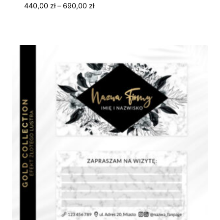
Zakres
440,00
zł
–
690,00
zł
cen:
od
440,00 zł
do
690,00 zł