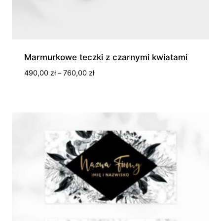
Marmurkowe teczki z czarnymi kwiatami
Zakres
490,00
zł
–
760,00
zł
cen:
od
490,00 zł
do
760,00 zł