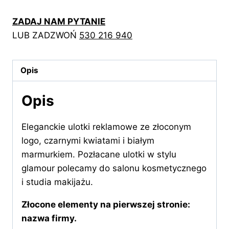
ulotki
ZADAJ NAM PYTANIE
z
LUB ZADZWOŃ
530 216 940
czarnymi
kwiatami
Opis
Opis
Eleganckie ulotki reklamowe ze złoconym
logo, czarnymi kwiatami i białym
marmurkiem. Pozłacane ulotki w stylu
glamour polecamy do salonu kosmetycznego
i studia makijażu.
Złocone elementy na pierwszej stronie:
nazwa firmy.