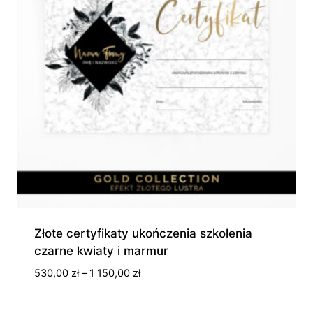
Złote certyfikaty ukończenia szkolenia
czarne kwiaty i marmur
Zakres
530,00
zł
–
1 150,00
zł
cen:
od