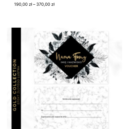
Zakres
190,00
zł
–
370,00
zł
cen:
od
190,00 zł
do
370,00 zł