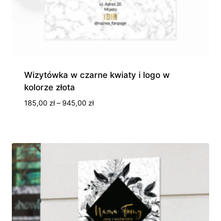
Wizytówka w czarne kwiaty i logo w
kolorze złota
Zakres
185,00
zł
–
945,00
zł
cen:
od
185,00 zł
do
945,00 zł