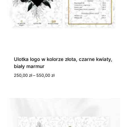
Ulotka logo w kolorze złota, czarne kwiaty,
biały marmur
Zakres
250,00
zł
–
550,00
zł
cen:
od
250,00 zł
do
550,00 zł