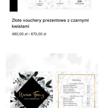
Złote vouchery prezentowe z czarnymi
kwiatami
Zakres
480,00
zł
–
670,00
zł
cen:
od
480,00 zł
do
670,00 zł