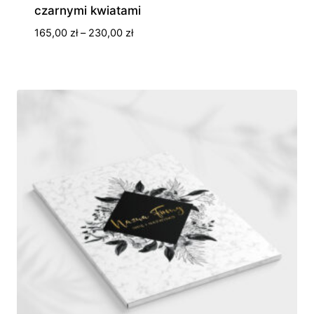
czarnymi kwiatami
Zakres
165,00
zł
–
230,00
zł
cen:
od
165,00 zł
do
230,00 zł