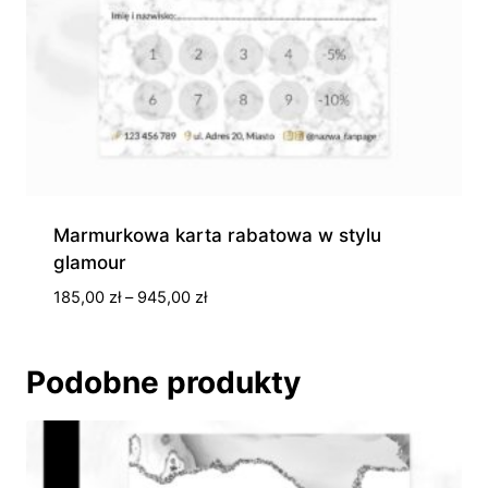
Marmurkowa karta rabatowa w stylu
glamour
Zakres
185,00
zł
–
945,00
zł
cen:
od
185,00 zł
Podobne produkty
do
945,00 zł