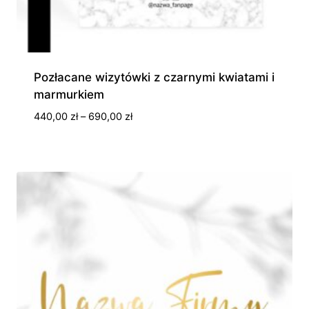
Pozłacane wizytówki z czarnymi kwiatami i
marmurkiem
Zakres
440,00
zł
–
690,00
zł
cen:
od
440,00 zł
do
690,00 zł