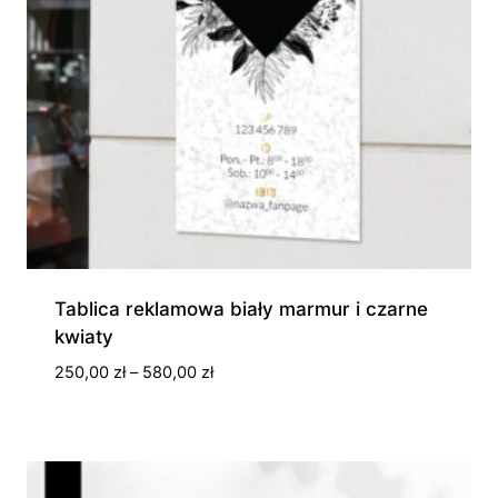
Tablica reklamowa biały marmur i czarne
kwiaty
Zakres
250,00
zł
–
580,00
zł
cen:
od
250,00 zł
do