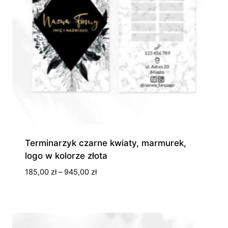
Terminarzyk czarne kwiaty, marmurek,
logo w kolorze złota
Zakres
185,00
zł
–
945,00
zł
cen:
od
185,00 zł
do