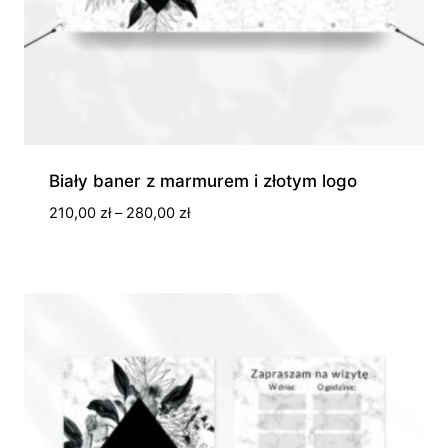
Biały baner z marmurem i złotym logo
Zakres
210,00
zł
–
280,00
zł
cen:
od
210,00 zł
do
280,00 zł