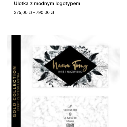
Ulotka z modnym logotypem
Zakres
375,00
zł
–
790,00
zł
cen:
od
375,00 zł
do
790,00 zł