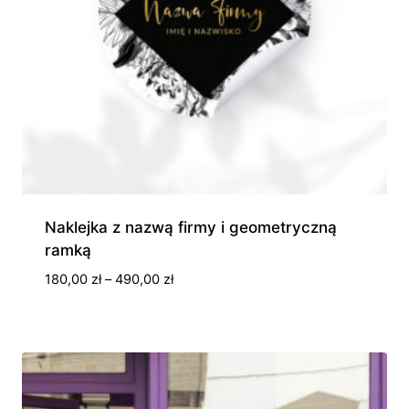
Naklejka z nazwą firmy i geometryczną
ramką
Zakres
180,00
zł
–
490,00
zł
cen:
od
180,00 zł
do
490,00 zł