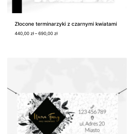
Złocone terminarzyki z czarnymi kwiatami
Zakres
440,00
zł
–
690,00
zł
cen:
od
440,00 zł
do
690,00 zł