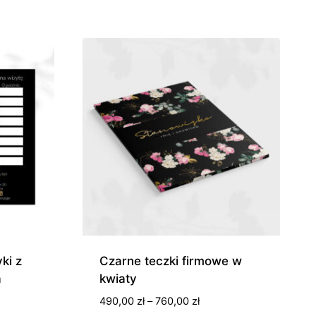
0 zł
0 zł
ki z
Czarne teczki firmowe w
a
kwiaty
s
Zakres
490,00
zł
–
760,00
zł