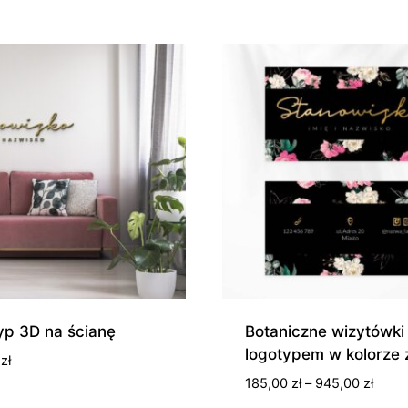
yp 3D na ścianę
Botaniczne wizytówki
logotypem w kolorze 
0
zł
Zakre
185,00
zł
–
945,00
zł
cen: