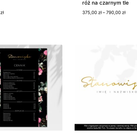
u
róż na czarnym tle
Zakre
0
zł
375,00
zł
–
790,00
zł
cen:
od
375,0
do
790,0