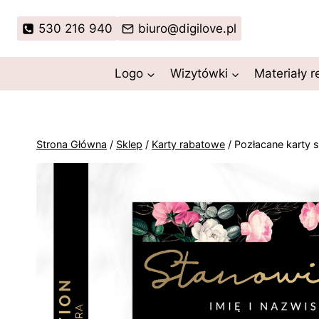
Przejdź
do
530 216 940
biuro@digilove.pl
treści
Logo
Wizytówki
Materiały 
Strona Główna
/
Sklep
/
Karty rabatowe
/
Pozłacane karty s