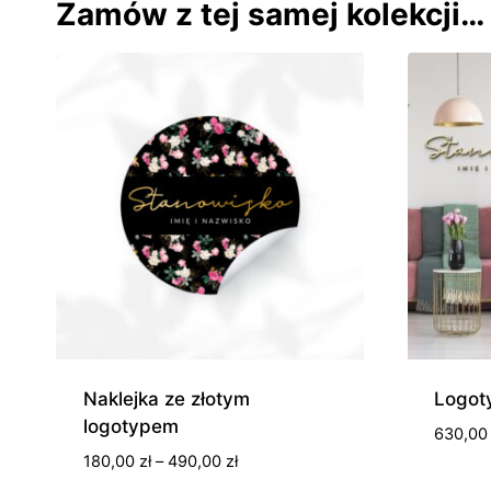
Zamów z tej samej kolekcji…
Naklejka ze złotym
Logot
logotypem
630,0
Zakres
180,00
zł
–
490,00
zł
cen: