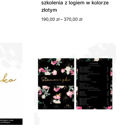
szkolenia z logiem w kolorze
złotym
s
Zakres
190,00
zł
–
370,00
zł
cen:
0 zł
od
190,00 zł
0 zł
do
370,00 zł