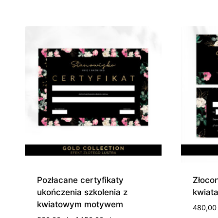
od
180,00 zł
do
490,00 zł
Pozłacane certyfikaty
Złoco
ukończenia szkolenia z
kwiat
kwiatowym motywem
480,0