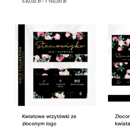
Zakres
530,00
zł
–
1 150,00
zł
cen:
od
530,00 zł
do
1
150,00 zł
Kwiatowe wizytówki ze
Złocon
złoconym logo
kwiat