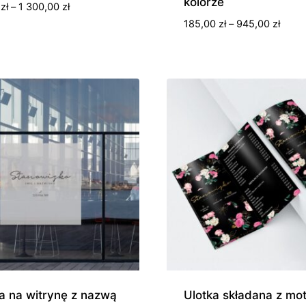
kolorze
Zakres
0
zł
–
1 300,00
zł
cen:
Zakre
185,00
zł
–
945,00
zł
od
cen:
490,00 zł
od
do
185,0
1
do
300,00 zł
945,0
a na witrynę z nazwą
Ulotka składana z m