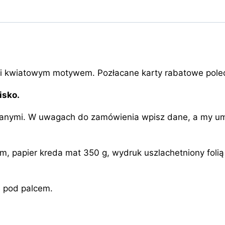
o i kwiatowym motywem. Pozłacane karty rabatowe polec
isko.
anymi. W uwagach do zamówienia wpisz dane, a my umie
papier kreda mat 350 g, wydruk uszlachetniony folią Sk
e pod palcem.