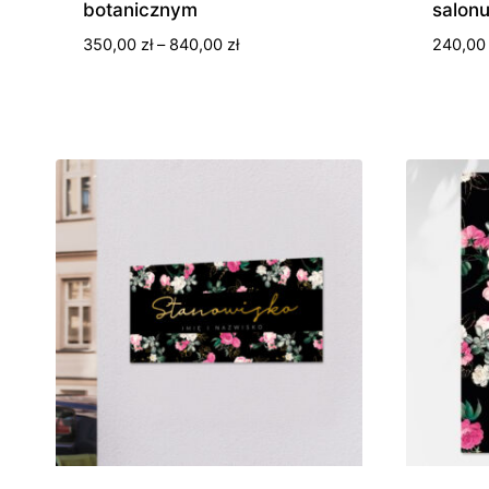
botanicznym
salon
Zakres
350,00
zł
–
840,00
zł
240,0
cen:
od
350,00 zł
do
840,00 zł