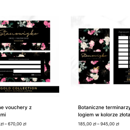
od
185,0
do
945,0
ne vouchery z
Botaniczne terminarzy
ami
logiem w kolorze złot
Zakres
Zakre
0
zł
–
670,00
zł
185,00
zł
–
945,00
zł