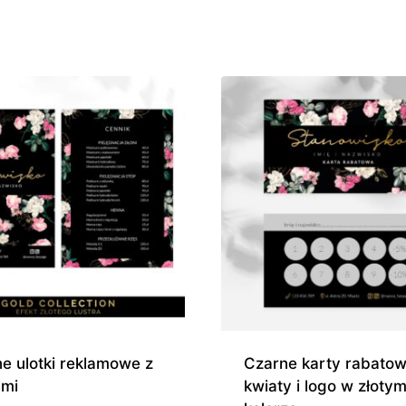
cen:
cen:
od
od
480,00 zł
185,0
do
do
670,00 zł
945,0
e ulotki reklamowe z
Czarne karty rabato
ami
kwiaty i logo w złoty