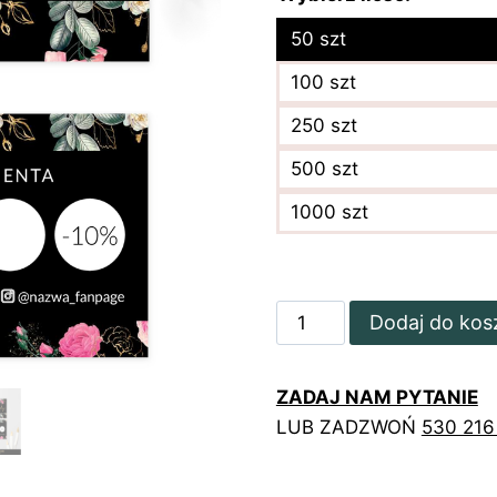
50 szt
100 szt
250 szt
500 szt
1000 szt
ilość
Dodaj do kos
Pozłacane
karty
ZADAJ NAM PYTANIE
stałego
LUB ZADZWOŃ
530 216
klienta
z
kwiatami