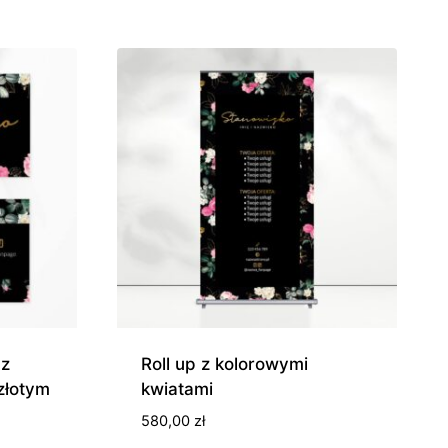
 z
Roll up z kolorowymi
złotym
kwiatami
s
580,00
zł