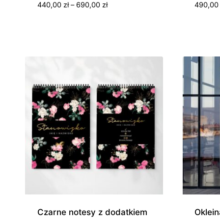
Zakres
440,00
zł
–
690,00
zł
490,0
cen:
od
440,00 zł
do
690,00 zł
Czarne notesy z dodatkiem
Oklein