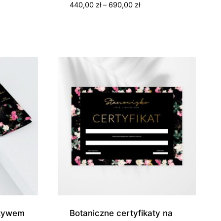
Zakres
440,00
zł
–
690,00
zł
cen:
s
od
440,00 zł
do
0 zł
690,00 zł
0 zł
otywem
Botaniczne certyfikaty na