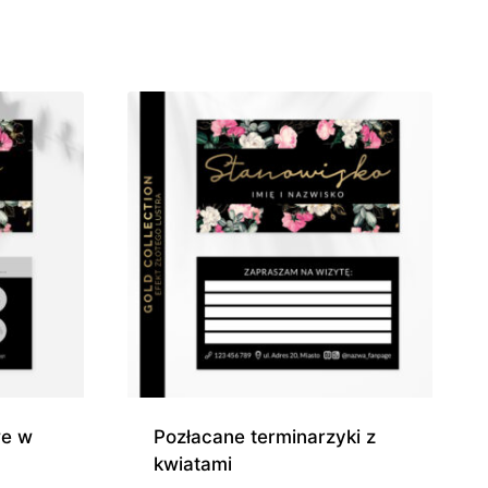
cen:
od
0 zł
490,00 zł
do
0 zł
760,00 zł
we w
Pozłacane terminarzyki z
m
kwiatami