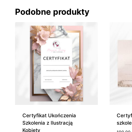
od
490,00 zł
Podobne produkty
do
1
300,00 zł
Certyfikat Ukończenia
Certyf
Szkolenia z Ilustracją
szkole
Kobiety