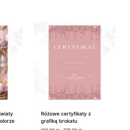
0 zł
0 zł
Kwiaty
Różowe certyfikaty z
olorze
grafiką brokatu
s
Zakres