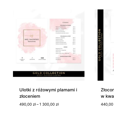
od
440,00 zł
do
690,00 zł
Ulotki z różowymi plamami i
Złocon
złoceniem
w kwa
Zakres
490,00
zł
–
1 300,00
zł
440,0
cen: