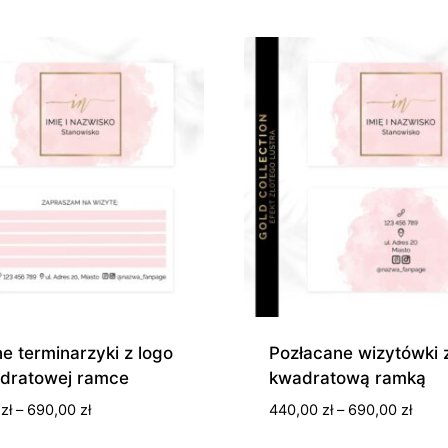
e terminarzyki z logo
Pozłacane wizytówki 
dratowej ramce
kwadratową ramką
Zakres
Zakr
0
zł
–
690,00
zł
440,00
zł
–
690,00
zł
cen:
cen: