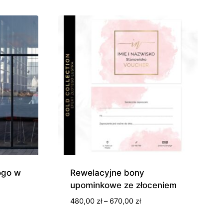
ogo w
Rewelacyjne bony
upominkowe ze złoceniem
Zakres
480,00
zł
–
670,00
zł
cen: