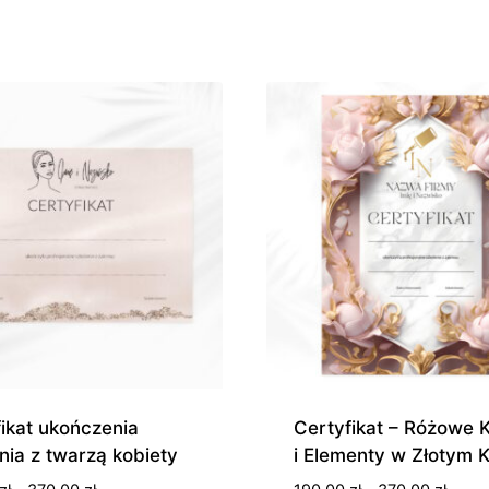
od
od
440,00 zł
440,0
do
do
690,00 zł
690,0
ikat ukończenia
Certyfikat – Różowe 
nia z twarzą kobiety
i Elementy w Złotym K
Zakres
Zakre