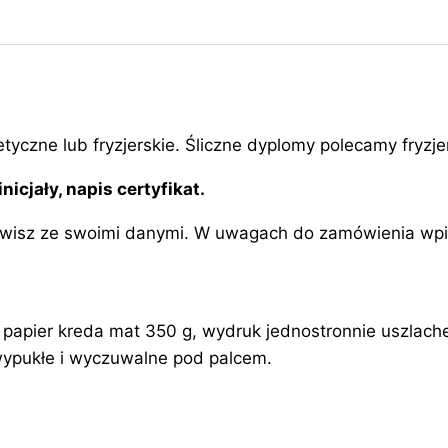
etyczne lub fryzjerskie. Śliczne dyplomy polecamy fryz
icjały, napis certyfikat.
mówisz ze swoimi danymi. W uwagach do zamówienia wpis
apier kreda mat 350 g, wydruk jednostronnie uszlachetni
 wypukłe i wyczuwalne pod palcem.