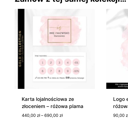
Karta lojalnościowa ze
Logo e
złoceniem – różowa plama
różow
Zakres
440,00
zł
–
690,00
zł
90,00
z
cen: