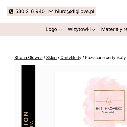
Przejdź
do
530 216 940
biuro@digilove.pl
treści
Logo
Wizytówki
Materiały 
Strona Główna
/
Sklep
/
Certyfikaty
/
Pozłacane certyfikaty