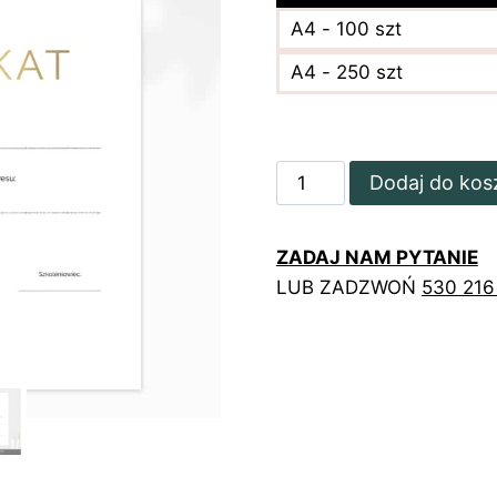
A4 - 100 szt
A4 - 250 szt
ilość
Dodaj do kos
Pozłacane
certyfikaty
ZADAJ NAM PYTANIE
na
LUB ZADZWOŃ
530 216
szkolenia