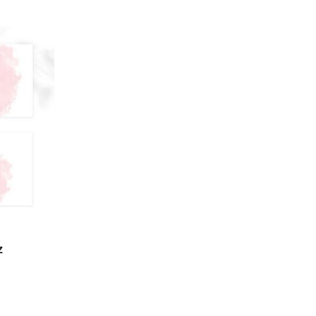
od
480,00 zł
do
670,00 zł
z
es