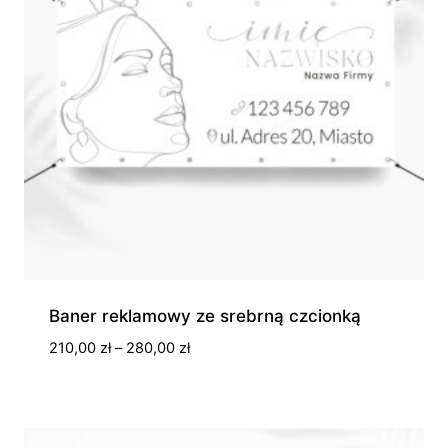
Baner reklamowy ze srebrną czcionką
Zakres
210,00
zł
–
280,00
zł
cen:
od
210,00 zł
do