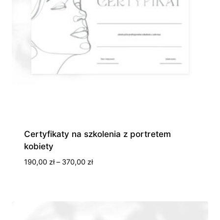
Certyfikaty na szkolenia z portretem
kobiety
Zakres
190,00
zł
–
370,00
zł
cen:
od
190,00 zł
do
370,00 zł