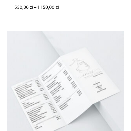
Zakres
530,00
zł
–
1 150,00
zł
cen:
od
530,00 zł
do
1
150,00 zł