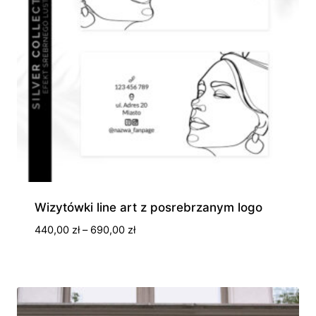
Wizytówki line art z posrebrzanym logo
Zakres
440,00
zł
–
690,00
zł
cen:
od
440,00 zł
do
690,00 zł