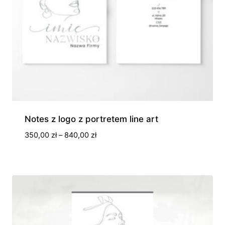
Notes z logo z portretem line art
Zakres
350,00
zł
–
840,00
zł
cen:
od
350,00 zł
do
840,00 zł