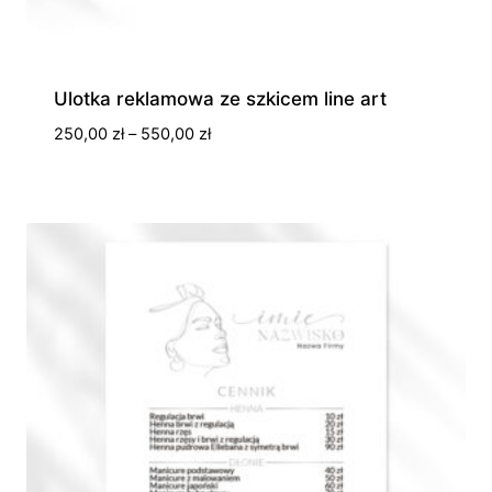
Ulotka reklamowa ze szkicem line art
Zakres
250,00
zł
–
550,00
zł
cen:
od
250,00 zł
do
550,00 zł