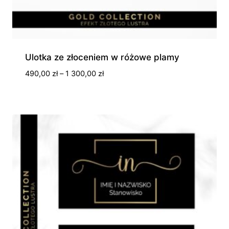
Ulotka ze złoceniem w różowe plamy
Zakres
490,00
zł
–
1 300,00
zł
cen:
od
490,00 zł
do
1
300,00 zł