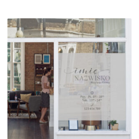
cen:
od
250,00 zł
do
580,00 zł