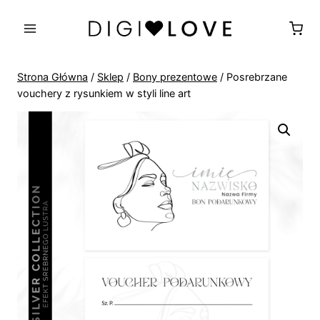
Przejdź
do
treści
Strona Główna
/
Sklep
/
Bony prezentowe
/
Posrebrzane
vouchery z rysunkiem w styli line art