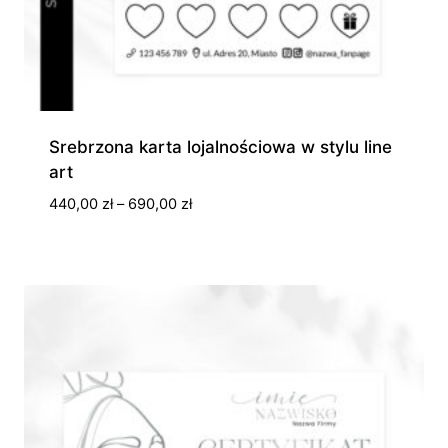
Srebrzona karta lojalnościowa w stylu line
art
Zakres
440,00
zł
–
690,00
zł
cen:
od
440,00 zł
do
690,00 zł