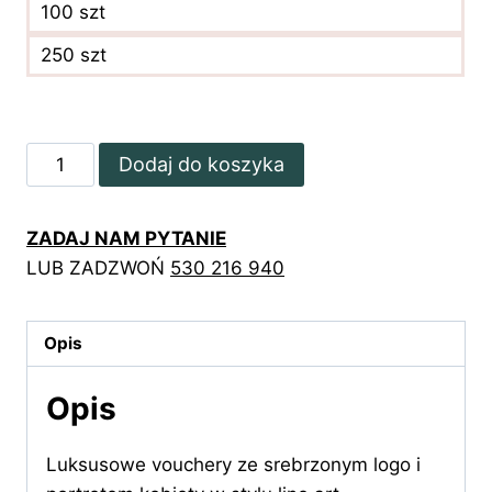
100 szt
250 szt
ilość
Dodaj do koszyka
Posrebrzane
vouchery
ZADAJ NAM PYTANIE
z
LUB ZADZWOŃ
530 216 940
rysunkiem
w
styli
Opis
line
art
Opis
Luksusowe vouchery ze srebrzonym logo i