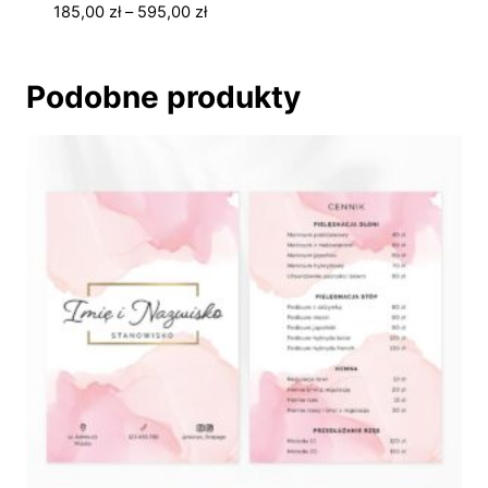
Zakres
185,00
zł
–
595,00
zł
cen:
od
185,00 zł
Podobne produkty
do
595,00 zł