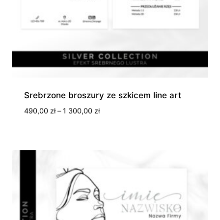
Srebrzone broszury ze szkicem line art
Zakres
490,00
zł
–
1 300,00
zł
cen:
od
490,00 zł
do
1
300,00 zł