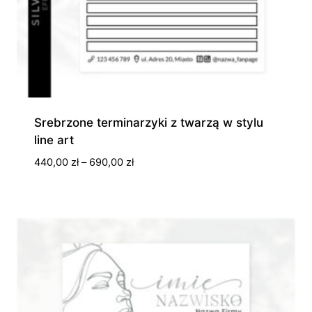
Srebrzone terminarzyki z twarzą w stylu
line art
Zakres
440,00
zł
–
690,00
zł
cen:
od
440,00 zł
do
690,00 zł