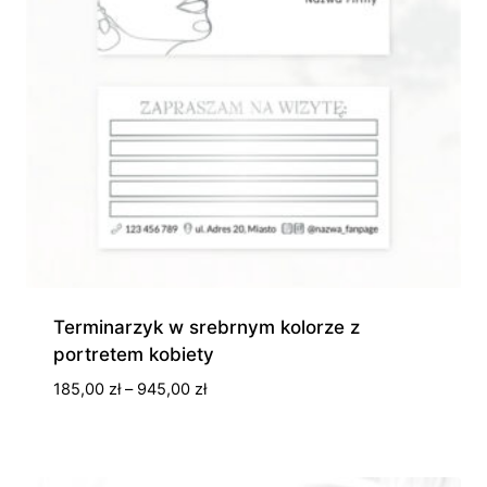
Terminarzyk w srebrnym kolorze z
portretem kobiety
Zakres
185,00
zł
–
945,00
zł
cen:
od
185,00 zł