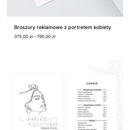
Broszury reklamowe z portretem kobiety
Zakres
375,00
zł
–
790,00
zł
cen:
od
375,00 zł
do
790,00 zł