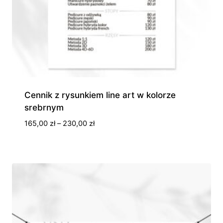
Cennik z rysunkiem line art w kolorze
srebrnym
Zakres
165,00
zł
–
230,00
zł
cen:
od
165,00 zł
do
230,00 zł