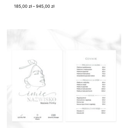
Zakres
185,00
zł
–
945,00
zł
cen:
od
185,00 zł
do
945,00 zł