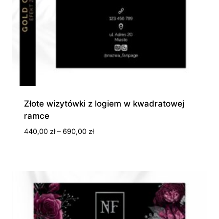
Złote wizytówki z logiem w kwadratowej
ramce
Zakres
440,00
zł
–
690,00
zł
cen:
od
440,00 zł
do
690,00 zł