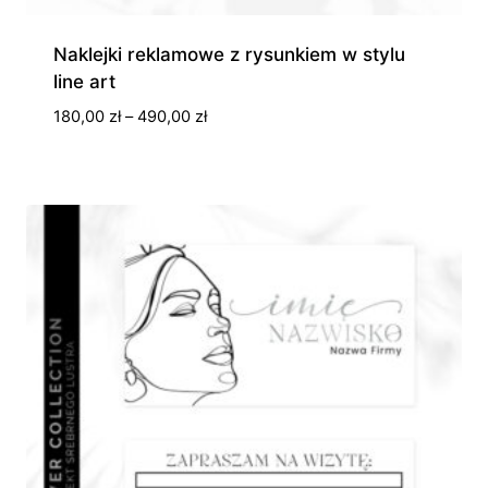
Naklejki reklamowe z rysunkiem w stylu
line art
Zakres
180,00
zł
–
490,00
zł
cen:
od
180,00 zł
do
490,00 zł