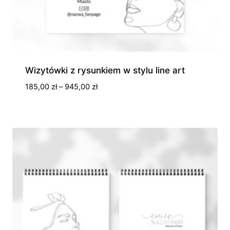
Wizytówki z rysunkiem w stylu line art
Zakres
185,00
zł
–
945,00
zł
cen:
od
185,00 zł
do
945,00 zł