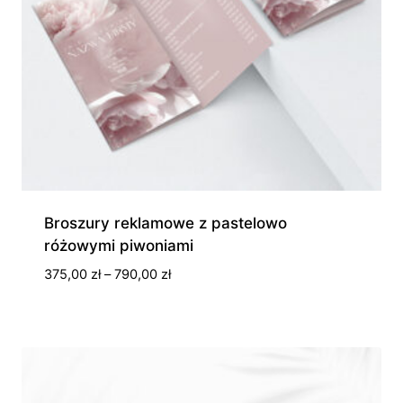
Broszury reklamowe z pastelowo
różowymi piwoniami
Zakres
375,00
zł
–
790,00
zł
cen:
od
375,00 zł
do
790,00 zł