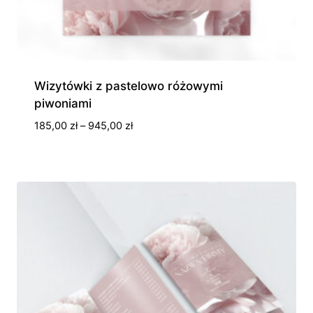
Wizytówki z pastelowo różowymi
piwoniami
Zakres
185,00
zł
–
945,00
zł
cen:
od
185,00 zł
do
945,00 zł