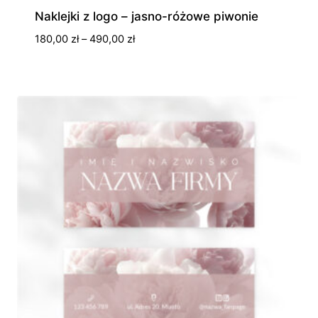
Naklejki z logo – jasno-różowe piwonie
Zakres
180,00
zł
–
490,00
zł
cen:
od
180,00 zł
do
490,00 zł