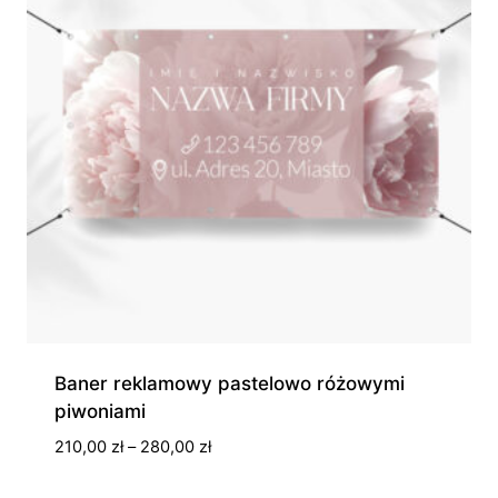
Baner reklamowy pastelowo różowymi
piwoniami
Zakres
210,00
zł
–
280,00
zł
cen:
od