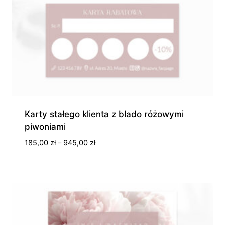
Karty stałego klienta z blado różowymi
piwoniami
Zakres
185,00
zł
–
945,00
zł
cen:
od
185,00 zł
do
945,00 zł