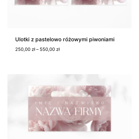
Ulotki z pastelowo różowymi piwoniami
Zakres
250,00
zł
–
550,00
zł
cen:
od
250,00 zł
do
550,00 zł