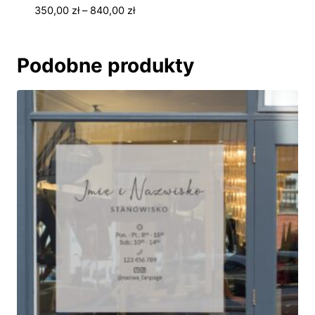
Zakres
350,00
zł
–
840,00
zł
cen:
od
350,00 zł
Podobne produkty
do
840,00 zł