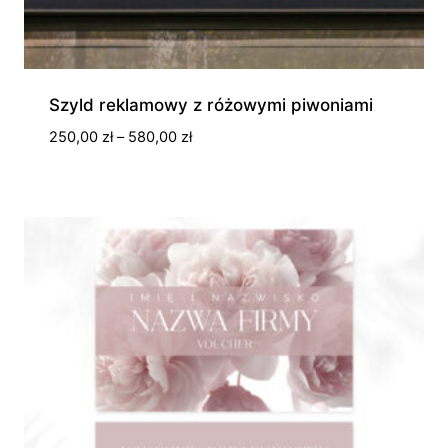
Szyld reklamowy z różowymi piwoniami
Zakres
250,00
zł
–
580,00
zł
cen:
od
250,00 zł
do
580,00 zł