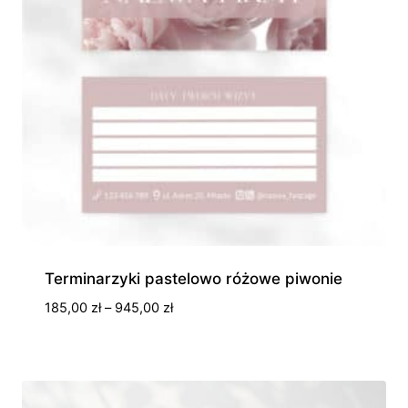
Terminarzyki pastelowo różowe piwonie
Zakres
185,00
zł
–
945,00
zł
cen:
od
185,00 zł
do