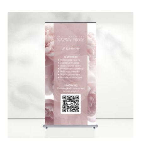
od
190,00 zł
do
370,00 zł