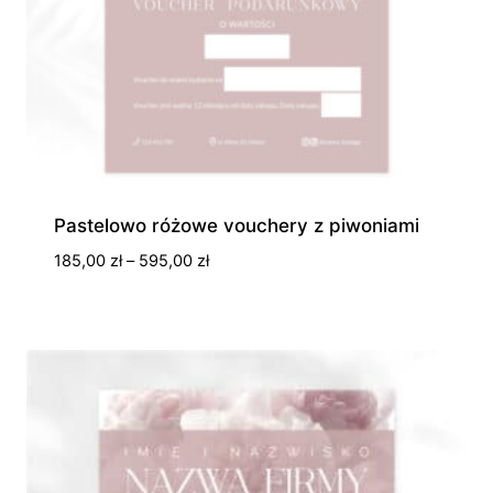
Pastelowo różowe vouchery z piwoniami
Zakres
185,00
zł
–
595,00
zł
cen:
od
185,00 zł
do
595,00 zł