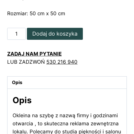
Rozmiar: 50 cm x 50 cm
ilość
Dodaj do koszyka
Okleina
na
ZADAJ NAM PYTANIE
szybę
LUB ZADZWOŃ
530 216 940
z
nazwą
firmy
Opis
i
godzinami
Opis
otwarcia
Okleina na szybę z nazwą firmy i godzinami
otwarcia , to skuteczna reklama zewnętrzna
lokalu. Polecamy do studia piękności i salonu