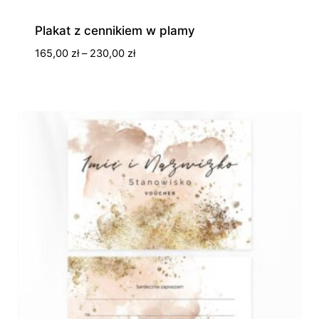
Plakat z cennikiem w plamy
Zakres
165,00
zł
–
230,00
zł
cen:
od
165,00 zł
do
230,00 zł