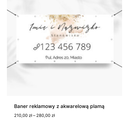
Baner reklamowy z akwarelową plamą
Zakres
210,00
zł
–
280,00
zł
cen:
od