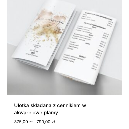
Ulotka składana z cennikiem w
akwarelowe plamy
Zakres
375,00
zł
–
790,00
zł
cen: