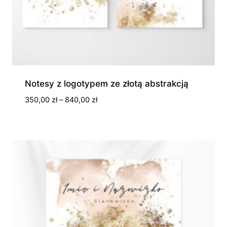
Notesy z logotypem ze złotą abstrakcją
Zakres
350,00
zł
–
840,00
zł
cen:
od
350,00 zł
do
840,00 zł