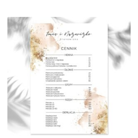
od
375,00 zł
do
790,00 zł