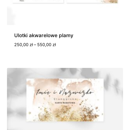
Ulotki akwarelowe plamy
Zakres
250,00
zł
–
550,00
zł
cen:
od
250,00 zł
do
550,00 zł