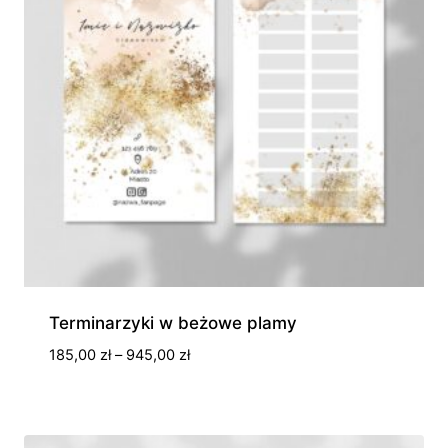
Terminarzyki w beżowe plamy
Zakres
185,00
zł
–
945,00
zł
cen:
od
185,00 zł
do