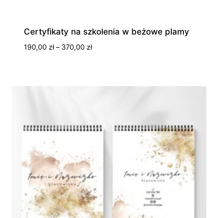
Certyfikaty na szkolenia w beżowe plamy
Zakres
190,00
zł
–
370,00
zł
cen:
od
190,00 zł
do
370,00 zł