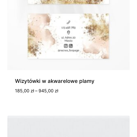
Wizytówki w akwarelowe plamy
Zakres
185,00
zł
–
945,00
zł
cen:
od
185,00 zł
do
945,00 zł