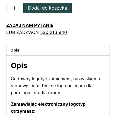
ilość
Dodaj do koszyka
Nowoczesne
logo
ZADAJ NAM PYTANIE
z
LUB ZADZWOŃ
530 216 940
imieniem
i
nazwiskiem
Opis
Opis
Cudowny logotyp z imieniem, nazwiskiem i
stanowiskiem. Piękne logo polecam dla
podologa i studia urody.
Zamawiając elektroniczny logotyp
otrzymasz: