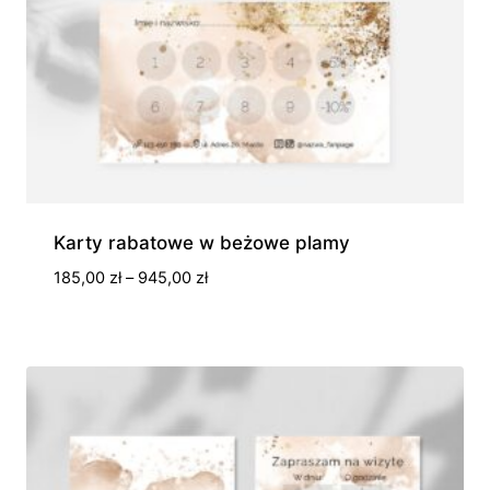
Karty rabatowe w beżowe plamy
Zakres
185,00
zł
–
945,00
zł
cen:
od
185,00 zł
do
945,00 zł