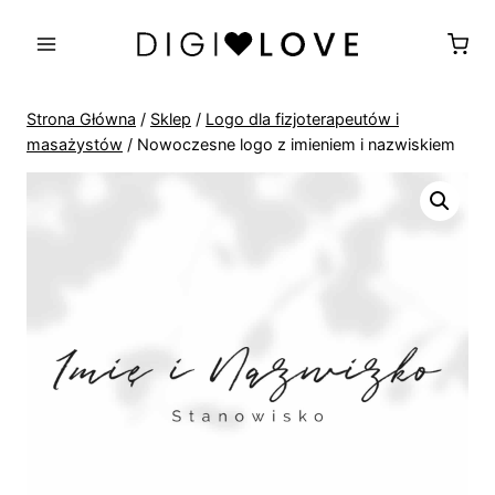
Przejdź
do
treści
Strona Główna
/
Sklep
/
Logo dla fizjoterapeutów i
masażystów
/
Nowoczesne logo z imieniem i nazwiskiem