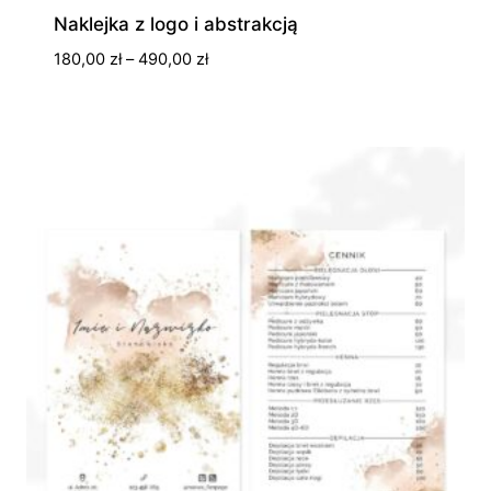
Naklejka z logo i abstrakcją
Zakres
180,00
zł
–
490,00
zł
cen:
od
180,00 zł
do
490,00 zł