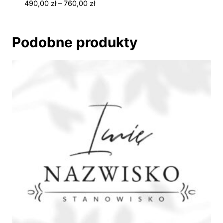
Zakres
490,00
zł
–
760,00
zł
cen:
od
490,00 zł
Podobne produkty
do
760,00 zł