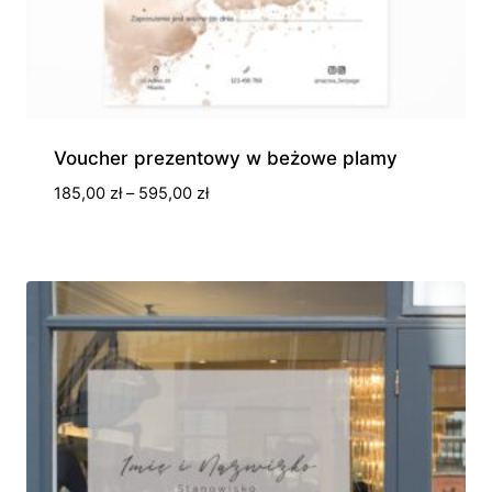
Voucher prezentowy w beżowe plamy
Zakres
185,00
zł
–
595,00
zł
cen:
od
185,00 zł
do
595,00 zł