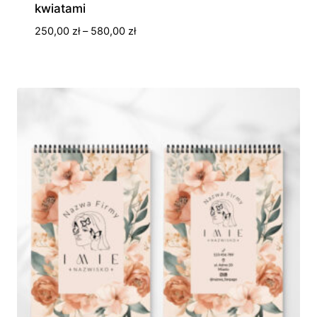
kwiatami
Zakres
250,00
zł
–
580,00
zł
cen:
od
250,00 zł
do
580,00 zł