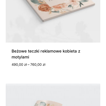
Beżowe teczki reklamowe kobieta z
motylami
Zakres
490,00
zł
–
760,00
zł
cen:
od
490,00 zł
do
760,00 zł