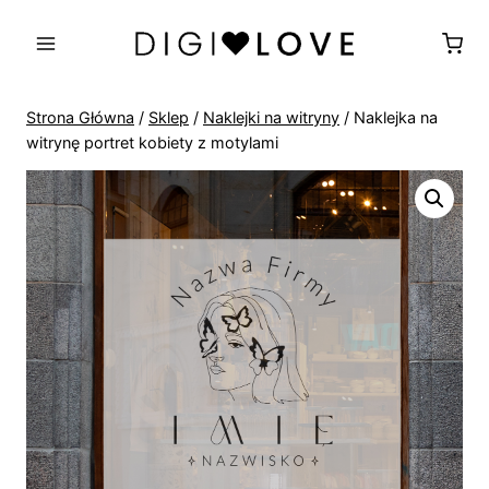
Przejdź
do
treści
Strona Główna
/
Sklep
/
Naklejki na witryny
/
Naklejka na
witrynę portret kobiety z motylami