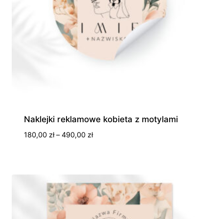
Naklejki reklamowe kobieta z motylami
Zakres
180,00
zł
–
490,00
zł
cen:
od
180,00 zł
do
490,00 zł