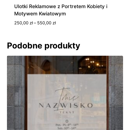
Ulotki Reklamowe z Portretem Kobiety i
Motywem Kwiatowym
Zakres
250,00
zł
–
550,00
zł
cen:
od
250,00 zł
Podobne produkty
do
550,00 zł