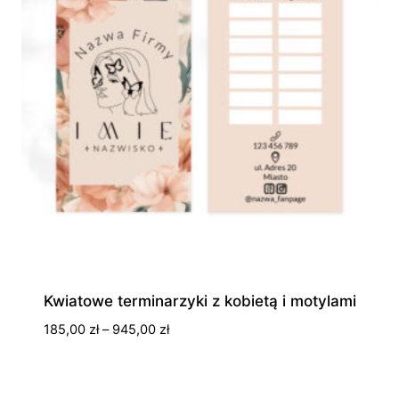
Kwiatowe terminarzyki z kobietą i motylami
Zakres
185,00
zł
–
945,00
zł
cen:
od
185,00 zł