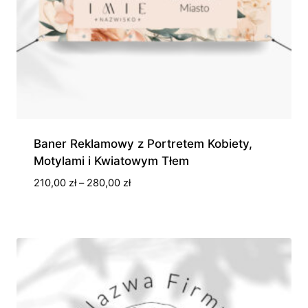
Baner Reklamowy z Portretem Kobiety,
Motylami i Kwiatowym Tłem
Zakres
210,00
zł
–
280,00
zł
cen:
od
210,00 zł
do
280,00 zł