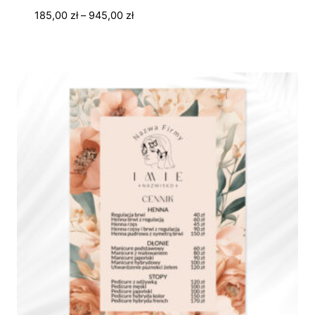
Zakres
185,00
zł
–
945,00
zł
cen:
od
185,00 zł
do
945,00 zł