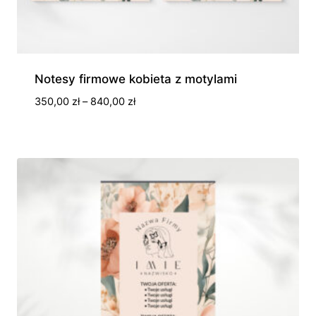
Notesy firmowe kobieta z motylami
Zakres
350,00
zł
–
840,00
zł
cen:
od
350,00 zł
do
840,00 zł