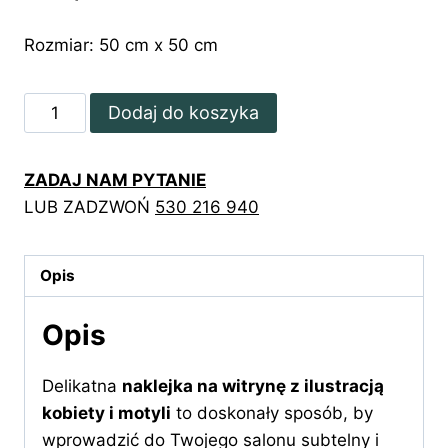
Rozmiar: 50 cm x 50 cm
ilość
Dodaj do koszyka
Naklejka
na
ZADAJ NAM PYTANIE
witrynę
LUB ZADZWOŃ
530 216 940
portret
kobiety
z
Opis
motylami
Opis
Delikatna
naklejka na witrynę z ilustracją
kobiety i motyli
to doskonały sposób, by
wprowadzić do Twojego salonu subtelny i