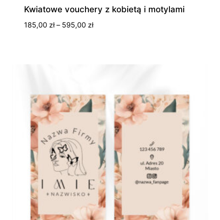
Kwiatowe vouchery z kobietą i motylami
Zakres
185,00
zł
–
595,00
zł
cen:
od
185,00 zł
do
595,00 zł