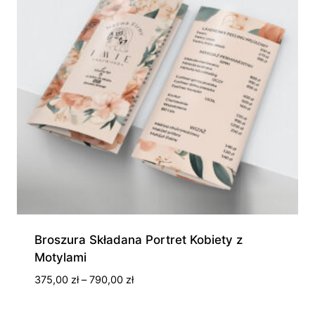
Broszura Składana Portret Kobiety z
Motylami
Zakres
375,00
zł
–
790,00
zł
cen:
od