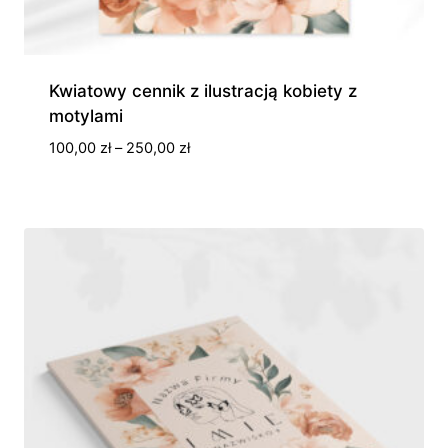
Kwiatowy cennik z ilustracją kobiety z
motylami
Zakres
100,00
zł
–
250,00
zł
cen:
od
100,00 zł
do
250,00 zł