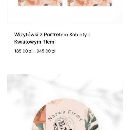
Wizytówki z Portretem Kobiety i
Kwiatowym Tłem
Zakres
185,00
zł
–
945,00
zł
cen:
od
185,00 zł
do
945,00 zł