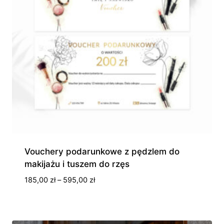
Vouchery podarunkowe z pędzlem do
makijażu i tuszem do rzęs
Zakres
185,00
zł
–
595,00
zł
cen:
od
185,00 zł