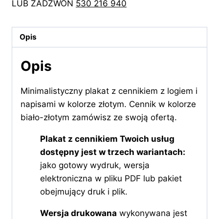
LUB ZADZWOŃ
530 216 940
cennikiem
z
napisami
Opis
w
kolorze
Opis
złotym
Minimalistyczny plakat z cennikiem z logiem i
napisami w kolorze złotym. Cennik w kolorze
biało-złotym zamówisz ze swoją ofertą.
Plakat z cennikiem Twoich usług
dostępny jest w trzech wariantach:
jako gotowy wydruk, wersja
elektroniczna w pliku PDF lub pakiet
obejmujący druk i plik.
Wersja drukowana
wykonywana jest