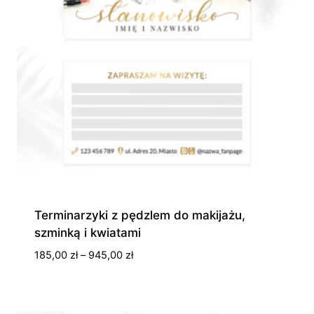
Terminarzyki z pędzlem do makijażu,
szminką i kwiatami
Zakres
185,00
zł
–
945,00
zł
cen:
od
185,00 zł