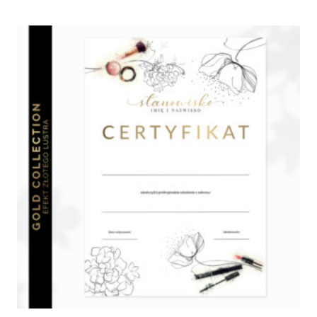
od
490,00 zł
do
760,00 zł