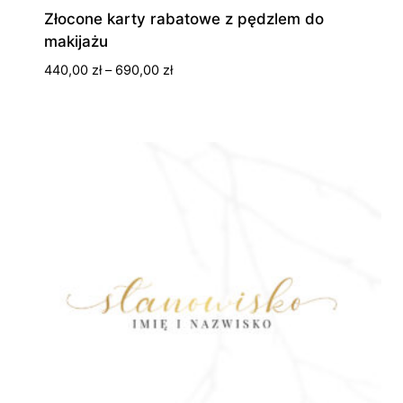
Złocone karty rabatowe z pędzlem do
makijażu
Zakres
440,00
zł
–
690,00
zł
cen:
od
440,00 zł
do
690,00 zł