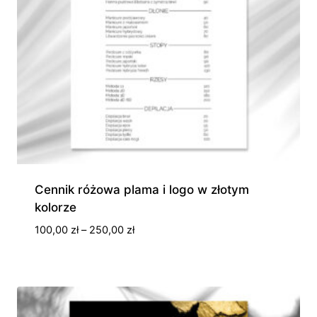
Cennik różowa plama i logo w złotym
kolorze
Zakres
100,00
zł
–
250,00
zł
cen:
od
100,00 zł
do
250,00 zł