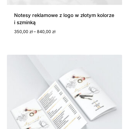
Notesy reklamowe z logo w złotym kolorze
i szminką
Zakres
350,00
zł
–
840,00
zł
cen:
od
350,00 zł
do
840,00 zł