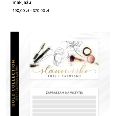
makijażu
Zakres
190,00
zł
–
370,00
zł
cen:
od
190,00 zł
do
370,00 zł