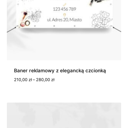
Baner reklamowy z elegancką czcionką
Zakres
210,00
zł
–
280,00
zł
cen:
od
210,00 zł
do
280,00 zł