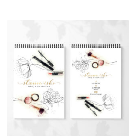
cen:
od
440,00 zł
do
690,00 zł