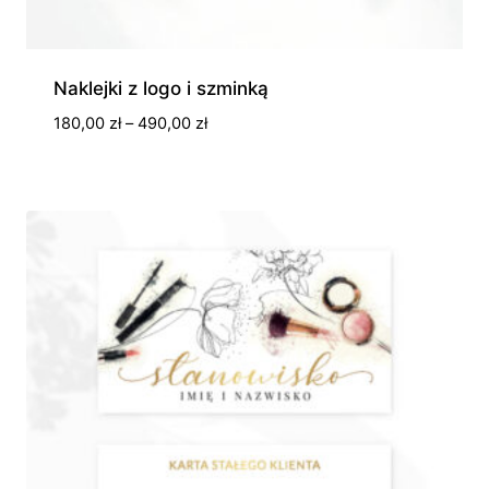
Naklejki z logo i szminką
Zakres
180,00
zł
–
490,00
zł
cen:
od
180,00 zł
do
490,00 zł