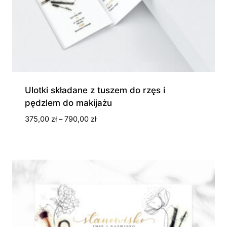
Ulotki składane z tuszem do rzęs i
pędzlem do makijażu
Zakres
375,00
zł
–
790,00
zł
cen:
od
375,00 zł
do
790,00 zł