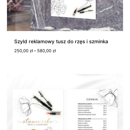
Szyld reklamowy tusz do rzęs i szminka
Zakres
250,00
zł
–
580,00
zł
cen:
od
250,00 zł
do
580,00 zł