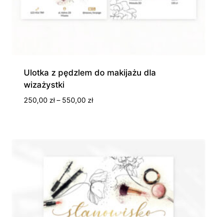
Ulotka z pędzlem do makijażu dla
wizażystki
Zakres
250,00
zł
–
550,00
zł
cen:
od
250,00 zł
do
550,00 zł