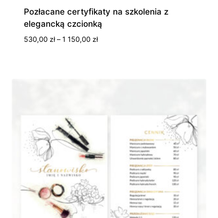
Pozłacane certyfikaty na szkolenia z
elegancką czcionką
Zakres
530,00
zł
–
1 150,00
zł
cen:
od
530,00 zł
do
1
150,00 zł