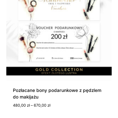
Pozłacane bony podarunkowe z pędzlem
do makijażu
Zakres
480,00
zł
–
670,00
zł
cen:
od