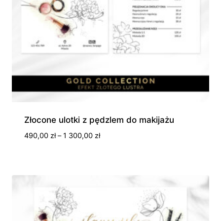
Złocone ulotki z pędzlem do makijażu
Zakres
490,00
zł
–
1 300,00
zł
cen:
od
490,00 zł
do
1
300,00 zł