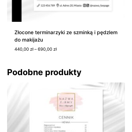
Złocone terminarzyki ze szminką i pędzlem
do makijażu
Zakres
440,00
zł
–
690,00
zł
cen:
od
440,00 zł
Podobne produkty
do
690,00 zł