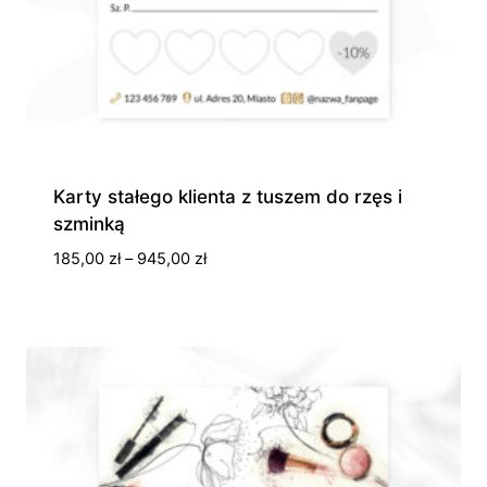
Karty stałego klienta z tuszem do rzęs i
szminką
Zakres
185,00
zł
–
945,00
zł
cen:
od
185,00 zł
do
945,00 zł