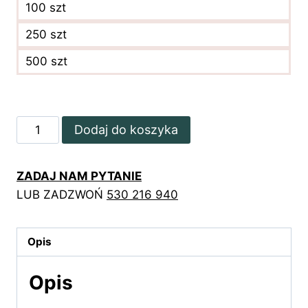
100 szt
250 szt
500 szt
ilość
Dodaj do koszyka
Marmurowa
broszura
ZADAJ NAM PYTANIE
ze
LUB ZADZWOŃ
530 216 940
złocony
logotypem
Opis
Opis