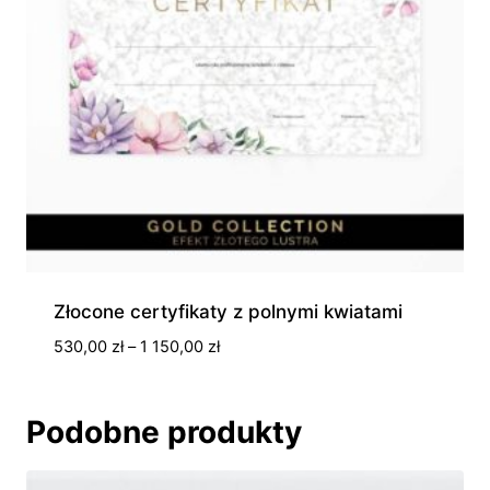
Złocone certyfikaty z polnymi kwiatami
Zakres
530,00
zł
–
1 150,00
zł
cen:
od
530,00 zł
Podobne produkty
do
1