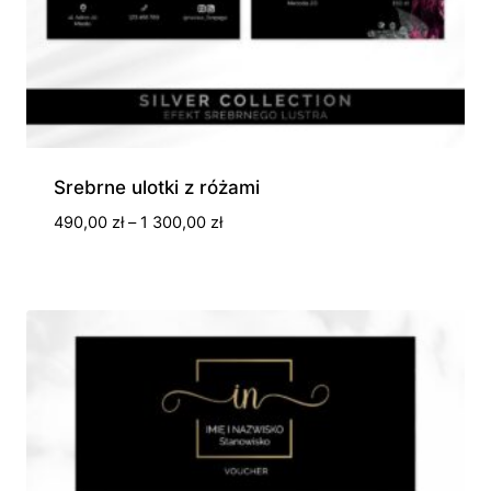
Srebrne ulotki z różami
Zakres
490,00
zł
–
1 300,00
zł
cen:
od
490,00 zł
do
1
300,00 zł