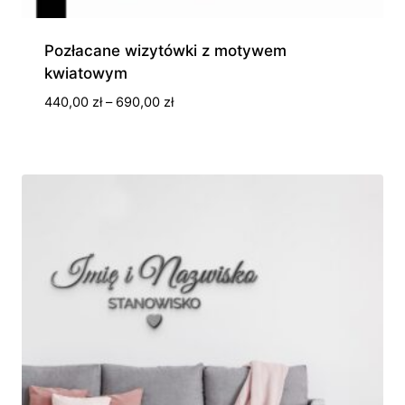
Pozłacane wizytówki z motywem
kwiatowym
Zakres
440,00
zł
–
690,00
zł
cen:
od
440,00 zł
do
690,00 zł