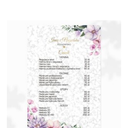
cen:
od
440,00 zł
do
690,00 zł