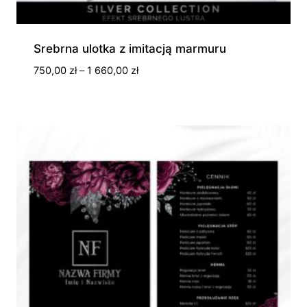
Srebrna ulotka z imitacją marmuru
Zakres
750,00
zł
–
1 660,00
zł
cen:
od
750,00 zł
do
1
660,00 zł