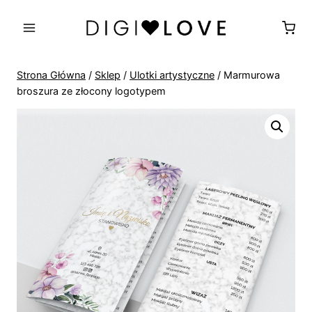
Przejdź
do
treści
Strona Główna
/
Sklep
/
Ulotki artystyczne
/
Marmurowa
broszura ze złocony logotypem