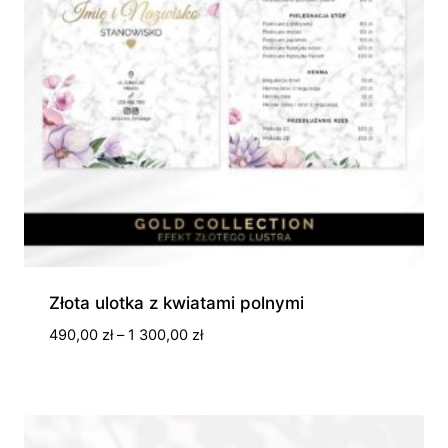
Złota ulotka z kwiatami polnymi
Zakres
490,00
zł
–
1 300,00
zł
cen:
od
490,00 zł
do