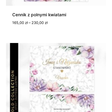
Cennik z polnymi kwiatami
Zakres
165,00
zł
–
230,00
zł
cen:
od
165,00 zł
do
230,00 zł