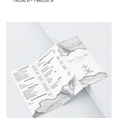
Zakres
750,00
zł
–
1 660,00
zł
cen:
od
750,00 zł
do
1
660,00 zł