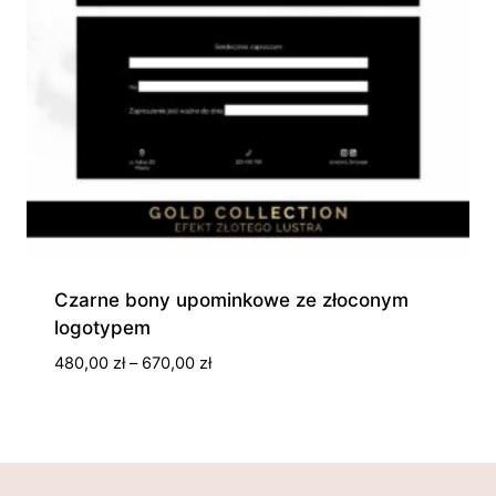
Czarne bony upominkowe ze złoconym
logotypem
Zakres
480,00
zł
–
670,00
zł
cen:
od
480,00 zł
do
670,00 zł