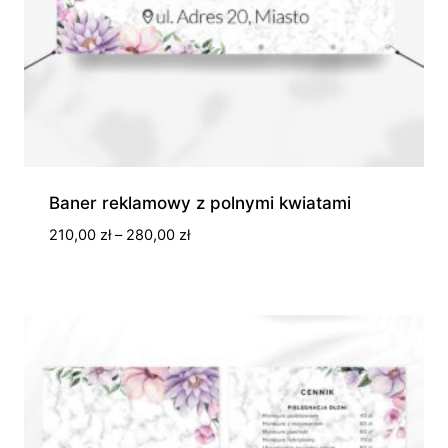
Baner reklamowy z polnymi kwiatami
Zakres
210,00
zł
–
280,00
zł
cen:
od
210,00 zł
do
280,00 zł