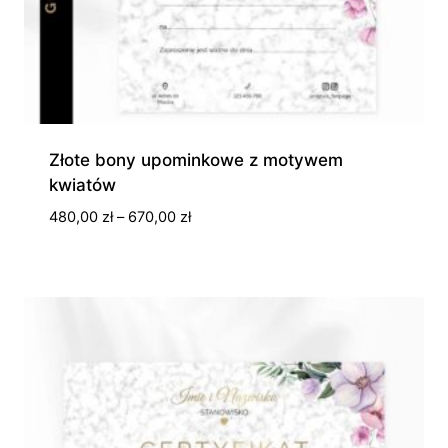
Złote bony upominkowe z motywem
kwiatów
Zakres
480,00
zł
–
670,00
zł
cen:
od
480,00 zł
do
670,00 zł