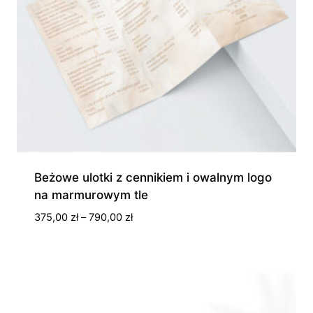
Beżowe ulotki z cennikiem i owalnym logo
na marmurowym tle
Zakres
375,00
zł
–
790,00
zł
cen:
od
375,00 zł
do
790,00 zł