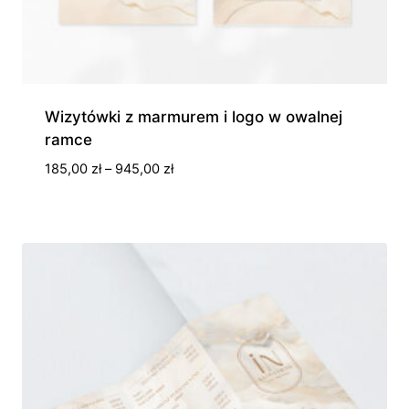
Wizytówki z marmurem i logo w owalnej
ramce
Zakres
185,00
zł
–
945,00
zł
cen:
od
185,00 zł
do
945,00 zł