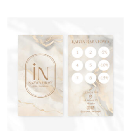
cen:
od
185,00 zł
do
595,00 zł