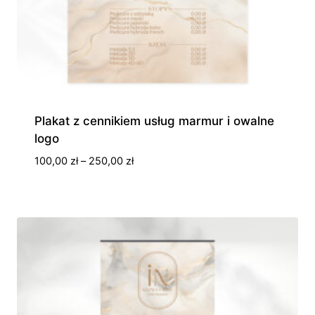
Plakat z cennikiem usług marmur i owalne
logo
Zakres
100,00
zł
–
250,00
zł
cen:
od
100,00 zł
do
250,00 zł