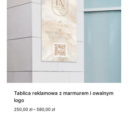
Tablica reklamowa z marmurem i owalnym
logo
Zakres
250,00
zł
–
580,00
zł
cen:
od