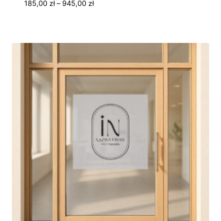
Zakres
185,00
zł
–
945,00
zł
cen:
od
185,00 zł
do
945,00 zł