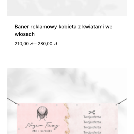
Baner reklamowy kobieta z kwiatami we
włosach
Zakres
210,00
zł
–
280,00
zł
cen:
od
210,00 zł
do
280,00 zł