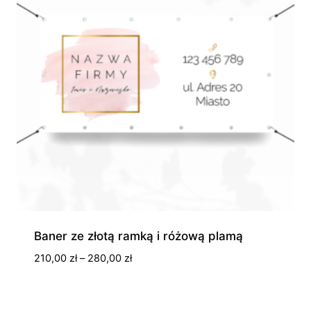
Baner ze złotą ramką i różową plamą
Zakres
210,00
zł
–
280,00
zł
cen:
od
210,00 zł