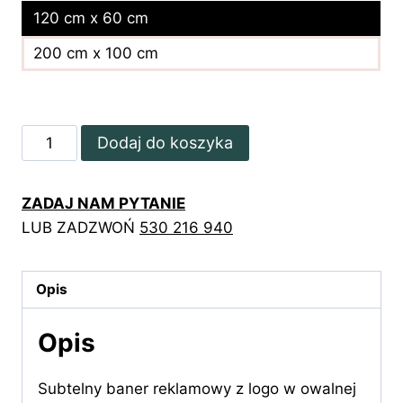
120 cm x 60 cm
200 cm x 100 cm
ilość
Dodaj do koszyka
Marmurkowy
baner
ZADAJ NAM PYTANIE
reklamowy
LUB ZADZWOŃ
530 216 940
z
owalnym
logo
Opis
Opis
Subtelny baner reklamowy z logo w owalnej