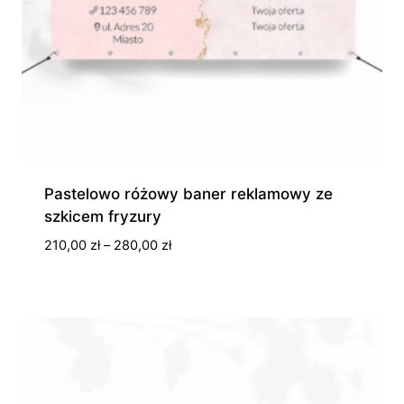
Pastelowo różowy baner reklamowy ze
szkicem fryzury
Zakres
210,00
zł
–
280,00
zł
cen:
od
210,00 zł
do
280,00 zł