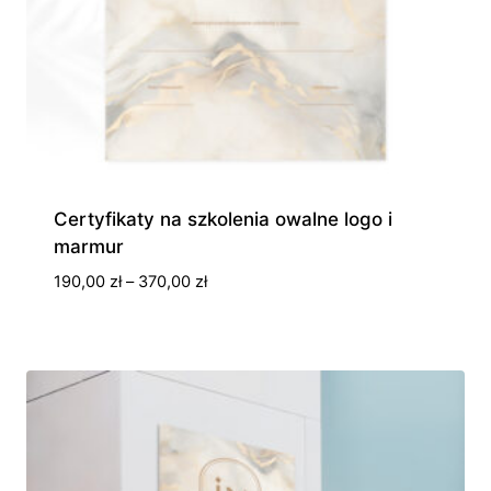
Certyfikaty na szkolenia owalne logo i
marmur
Zakres
190,00
zł
–
370,00
zł
cen:
od
190,00 zł
do
370,00 zł