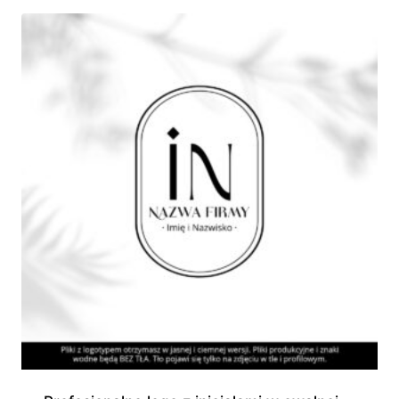
250,00 zł
do
580,00 zł