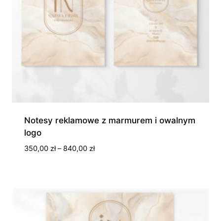
Notesy reklamowe z marmurem i owalnym
logo
Zakres
350,00
zł
–
840,00
zł
cen:
od
350,00 zł
do
840,00 zł