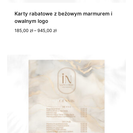
Karty rabatowe z beżowym marmurem i
owalnym logo
Zakres
185,00
zł
–
945,00
zł
cen:
od
185,00 zł
do
945,00 zł