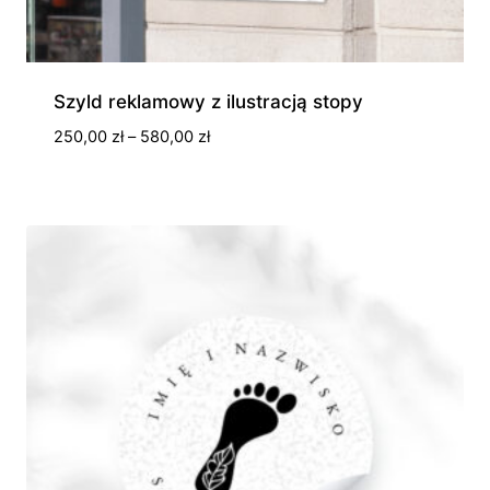
Szyld reklamowy z ilustracją stopy
Zakres
250,00
zł
–
580,00
zł
cen:
od
250,00 zł
do
580,00 zł