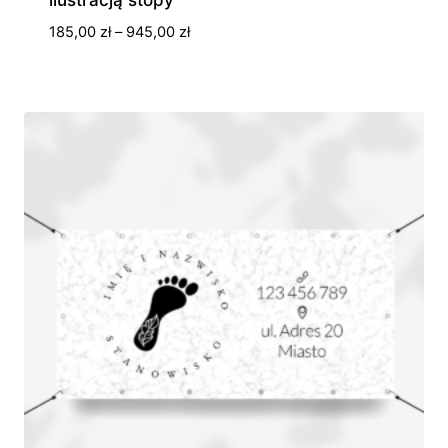
Zakres
185,00
zł
–
945,00
zł
cen:
od
185,00 zł
do
945,00 zł