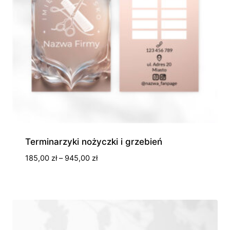
Terminarzyki nożyczki i grzebień
Zakres
185,00
zł
–
945,00
zł
cen:
od
185,00 zł
do
945,00 zł