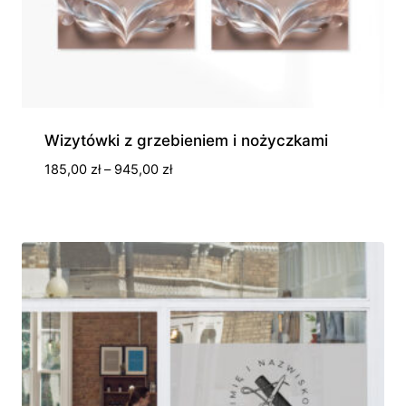
Wizytówki z grzebieniem i nożyczkami
Zakres
185,00
zł
–
945,00
zł
cen:
od
185,00 zł
do
945,00 zł