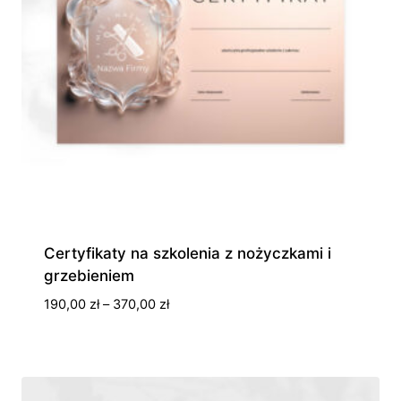
Certyfikaty na szkolenia z nożyczkami i
grzebieniem
Zakres
190,00
zł
–
370,00
zł
cen:
od
190,00 zł
do