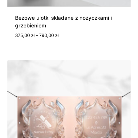
Beżowe ulotki składane z nożyczkami i
grzebieniem
Zakres
375,00
zł
–
790,00
zł
cen:
od
375,00 zł
do
790,00 zł