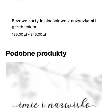
Beżowe karty lojalnościowe z nożyczkami i
grzebieniem
Zakres
185,00
zł
–
945,00
zł
cen:
od
185,00 zł
Podobne produkty
do
945,00 zł