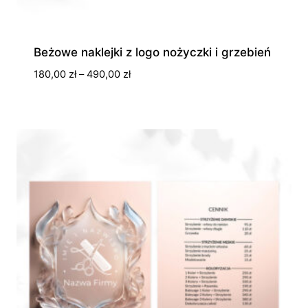
Beżowe naklejki z logo nożyczki i grzebień
Zakres
180,00
zł
–
490,00
zł
cen:
od
180,00 zł
do
490,00 zł