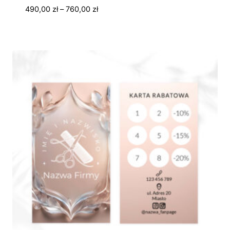
Zakres
490,00
zł
–
760,00
zł
cen:
od
490,00 zł
do
760,00 zł