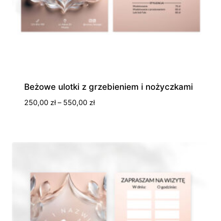
Beżowe ulotki z grzebieniem i nożyczkami
Zakres
250,00
zł
–
550,00
zł
cen:
od
250,00 zł
do
550,00 zł