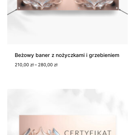
Beżowy baner z nożyczkami i grzebieniem
Zakres
210,00
zł
–
280,00
zł
cen:
od
210,00 zł
do
280,00 zł