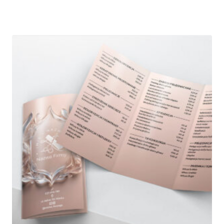
cen:
od
100,00 zł
do
250,00 zł