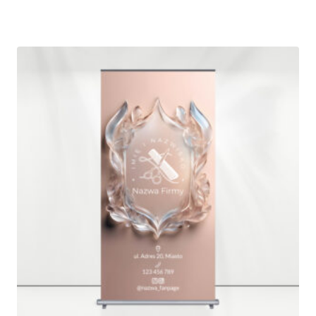
cen:
od
350,00 zł
do
840,00 zł