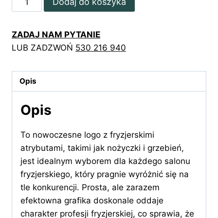
Dodaj do koszyka
Logo
z
ZADAJ NAM PYTANIE
grzebieniem
LUB ZADZWOŃ
530 216 940
i
nożyczkami
Opis
Opis
To nowoczesne logo z fryzjerskimi
atrybutami, takimi jak nożyczki i grzebień,
jest idealnym wyborem dla każdego salonu
fryzjerskiego, który pragnie wyróżnić się na
tle konkurencji. Prosta, ale zarazem
efektowna grafika doskonale oddaje
charakter profesji fryzjerskiej, co sprawia, że