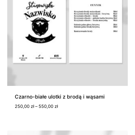
Czarno-białe ulotki z brodą i wąsami
Zakres
250,00
zł
–
550,00
zł
cen:
od
250,00 zł
do