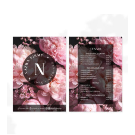
od
210,00 zł
do
280,00 zł