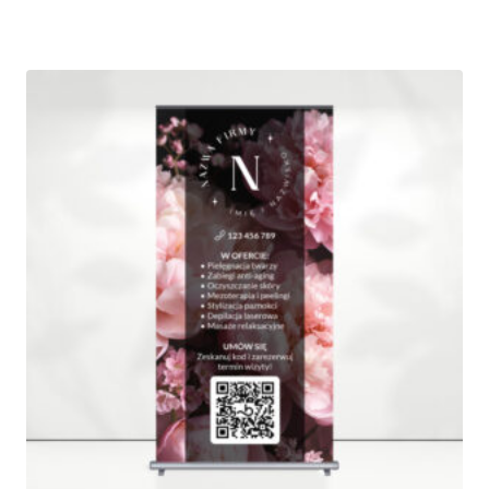
cen:
od
185,00 zł
do
945,00 zł