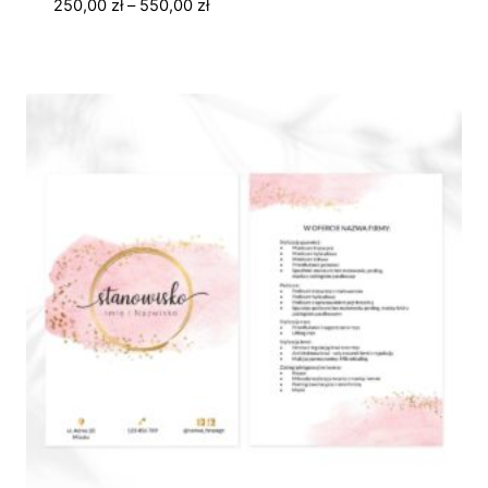
Zakres
250,00
zł
–
550,00
zł
cen:
od
250,00 zł
do
550,00 zł