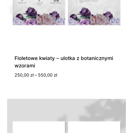
Fioletowe kwiaty – ulotka z botanicznymi
wzorami
Zakres
250,00
zł
–
550,00
zł
cen:
od
250,00 zł
do
550,00 zł