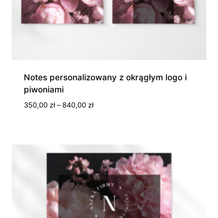
Notes personalizowany z okrągłym logo i
piwoniami
Zakres
350,00
zł
–
840,00
zł
cen:
od
350,00 zł
do
840,00 zł