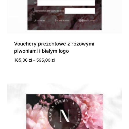
Vouchery prezentowe z różowymi
piwoniami i białym logo
Zakres
185,00
zł
–
595,00
zł
cen:
od
185,00 zł
do
595,00 zł