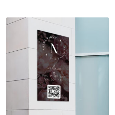
cen:
od
100,00 zł
do
250,00 zł