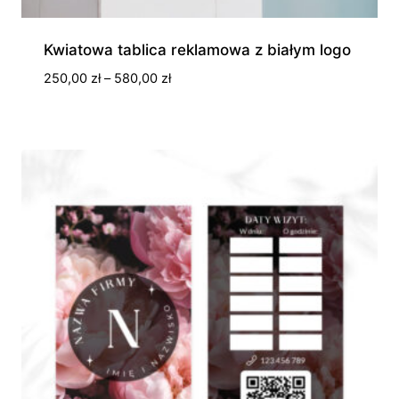
Kwiatowa tablica reklamowa z białym logo
Zakres
250,00
zł
–
580,00
zł
cen:
od
250,00 zł
do
580,00 zł