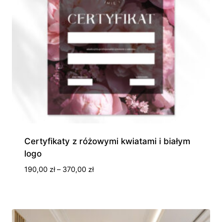
Certyfikaty z różowymi kwiatami i białym
logo
Zakres
190,00
zł
–
370,00
zł
cen:
od
190,00 zł
do