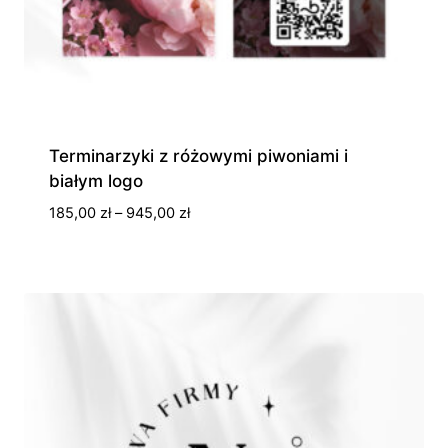
Terminarzyki z różowymi piwoniami i
białym logo
Zakres
185,00
zł
–
945,00
zł
cen:
od
185,00 zł
do
945,00 zł