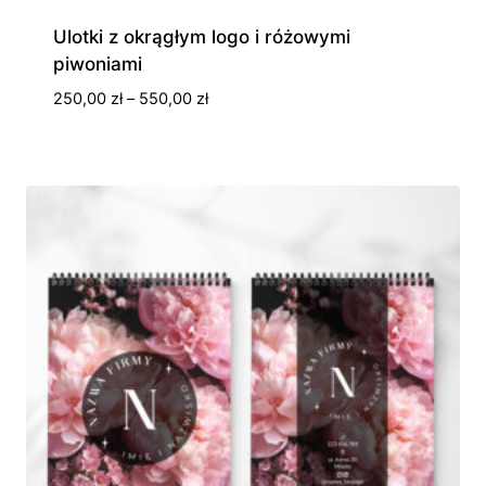
Ulotki z okrągłym logo i różowymi
piwoniami
Zakres
250,00
zł
–
550,00
zł
cen:
od
250,00 zł
do
550,00 zł