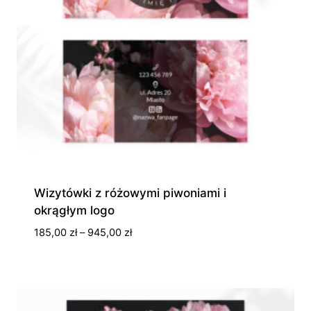
Wizytówki z różowymi piwoniami i
okrągłym logo
Zakres
185,00
zł
–
945,00
zł
cen:
od
185,00 zł
do