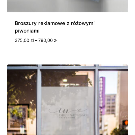
Broszury reklamowe z różowymi
piwoniami
Zakres
375,00
zł
–
790,00
zł
cen:
od
375,00 zł
do
790,00 zł