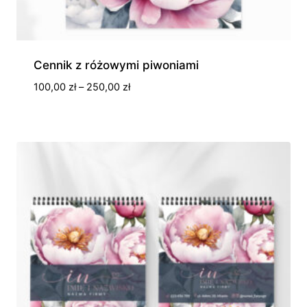
Cennik z różowymi piwoniami
Zakres
100,00
zł
–
250,00
zł
cen:
od
100,00 zł
do
250,00 zł