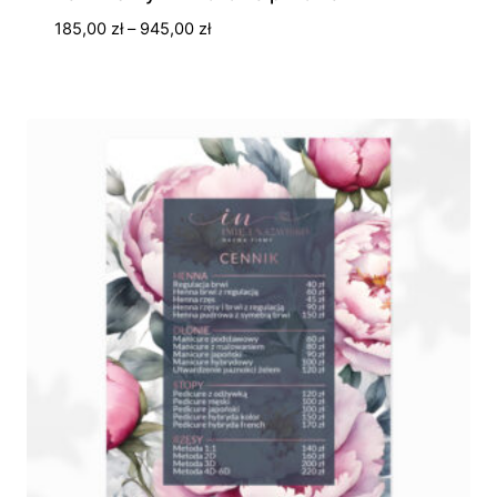
Zakres
185,00
zł
–
945,00
zł
cen:
od
185,00 zł
do
945,00 zł