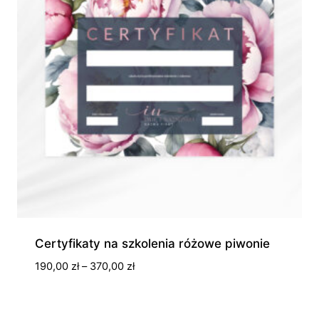
Certyfikaty na szkolenia różowe piwonie
Zakres
190,00
zł
–
370,00
zł
cen:
od
190,00 zł