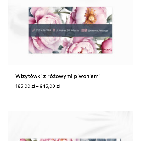
Wizytówki z różowymi piwoniami
Zakres
185,00
zł
–
945,00
zł
cen:
od
185,00 zł
do
945,00 zł