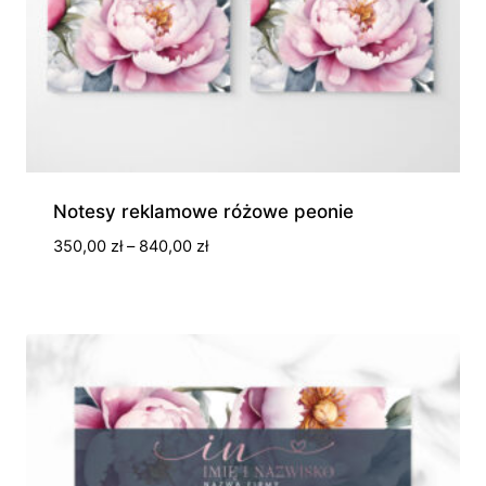
Notesy reklamowe różowe peonie
Zakres
350,00
zł
–
840,00
zł
cen:
od
350,00 zł
do
840,00 zł