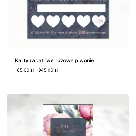
Karty rabatowe różowe piwonie
Zakres
185,00
zł
–
945,00
zł
cen:
od
185,00 zł
do
945,00 zł