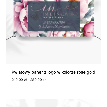
Kwiatowy baner z logo w kolorze rose gold
Zakres
210,00
zł
–
280,00
zł
cen:
od
210,00 zł
do