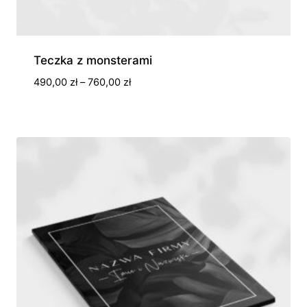
Teczka z monsterami
Zakres
490,00
zł
–
760,00
zł
cen:
od
490,00 zł
do
760,00 zł