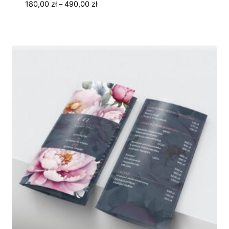
Zakres
180,00
zł
–
490,00
zł
cen:
od
180,00 zł
do
490,00 zł