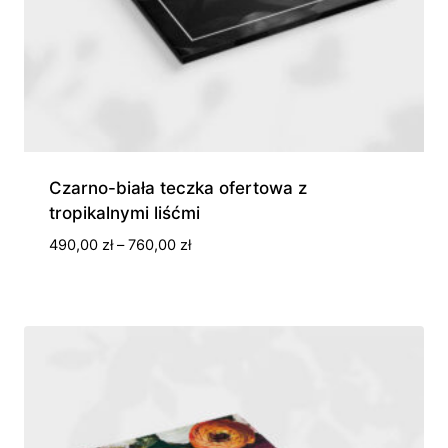
Czarno-biała teczka ofertowa z
tropikalnymi liśćmi
Zakres
490,00
zł
–
760,00
zł
cen:
od
490,00 zł
do
760,00 zł