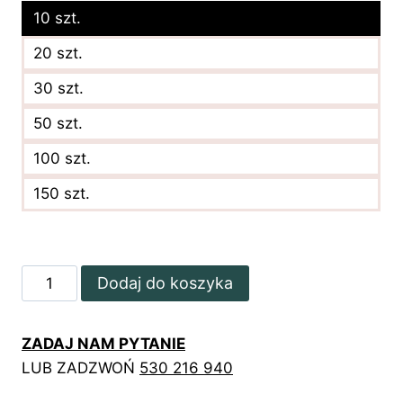
10 szt.
20 szt.
30 szt.
50 szt.
100 szt.
150 szt.
ilość
Dodaj do koszyka
Kwiatowe
teczki
ZADAJ NAM PYTANIE
reklamowe
LUB ZADZWOŃ
530 216 940
z
różowymi