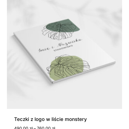
760,00 zł
Teczki z logo w liście monstery
Zakres
490,00
zł
–
760,00
zł