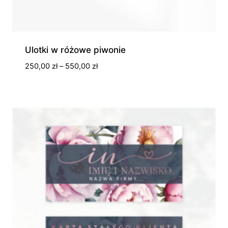
Ulotki w różowe piwonie
Zakres
250,00
zł
–
550,00
zł
cen:
od
250,00 zł
do
550,00 zł