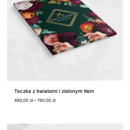
Teczka z kwiatami i zielonym tłem
Zakres
490,00
zł
–
760,00
zł
cen:
od
490,00 zł
do