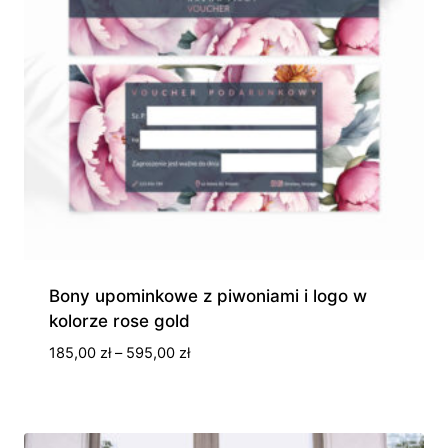
Bony upominkowe z piwoniami i logo w
kolorze rose gold
Zakres
185,00
zł
–
595,00
zł
cen:
od
185,00 zł
do