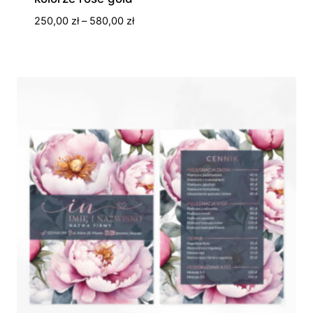
Zakres
250,00
zł
–
580,00
zł
cen:
od
250,00 zł
do
580,00 zł