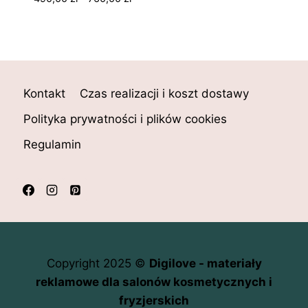
cen:
od
490,00 zł
do
760,00 zł
Kontakt
Czas realizacji i koszt dostawy
Polityka prywatności i plików cookies
Regulamin
Copyright 2025 ©
Digilove - materiały
reklamowe dla salonów kosmetycznych i
fryzjerskich