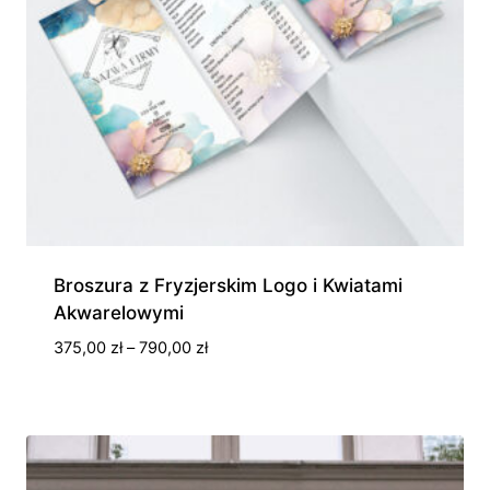
Broszura z Fryzjerskim Logo i Kwiatami
Akwarelowymi
Zakres
375,00
zł
–
790,00
zł
cen:
od
375,00 zł
do
790,00 zł