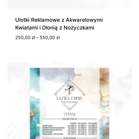
Ulotki Reklamowe z Akwarelowymi
Kwiatami i Dłonią z Nożyczkami
Zakres
250,00
zł
–
550,00
zł
cen:
od
250,00 zł
do
550,00 zł