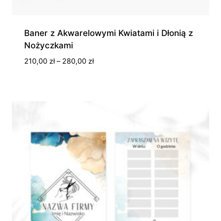
Baner z Akwarelowymi Kwiatami i Dłonią z
Nożyczkami
Zakres
210,00
zł
–
280,00
zł
cen:
od
210,00 zł
do
280,00 zł