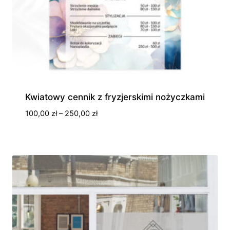
Kwiatowy cennik z fryzjerskimi nożyczkami
Zakres
100,00
zł
–
250,00
zł
cen:
od
100,00 zł
do
250,00 zł