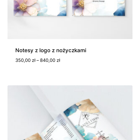
Notesy z logo z nożyczkami
Zakres
350,00
zł
–
840,00
zł
cen:
od
350,00 zł
do
840,00 zł