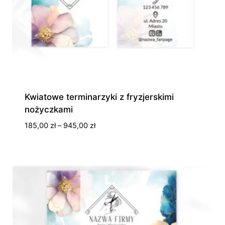
Kwiatowe terminarzyki z fryzjerskimi
nożyczkami
Zakres
185,00
zł
–
945,00
zł
cen:
od
185,00 zł
do
945,00 zł