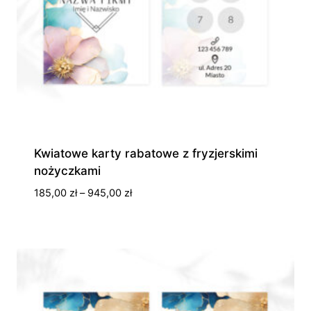
Kwiatowe karty rabatowe z fryzjerskimi
nożyczkami
Zakres
185,00
zł
–
945,00
zł
cen:
od
185,00 zł
do
945,00 zł