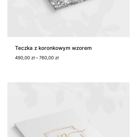
Teczka z koronkowym wzorem
Zakres
490,00
zł
–
760,00
zł
cen:
od
490,00 zł
do
760,00 zł