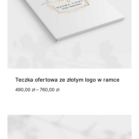
Teczka ofertowa ze złotym logo w ramce
Zakres
490,00
zł
–
760,00
zł
cen:
od
490,00 zł
do
760,00 zł