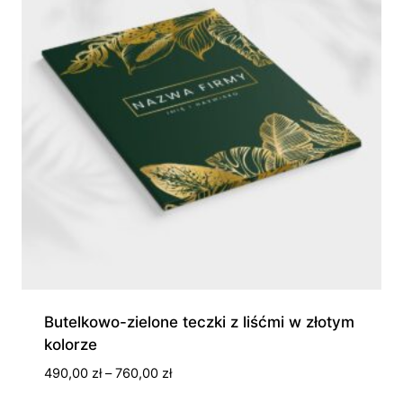
Butelkowo-zielone teczki z liśćmi w złotym
kolorze
Zakres
490,00
zł
–
760,00
zł
cen: