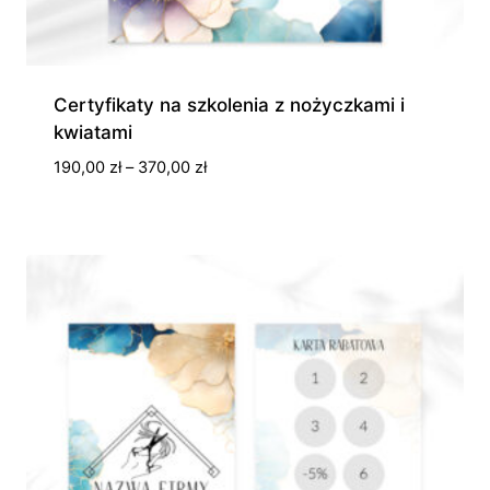
Certyfikaty na szkolenia z nożyczkami i
kwiatami
Zakres
190,00
zł
–
370,00
zł
cen:
od
190,00 zł
do
370,00 zł