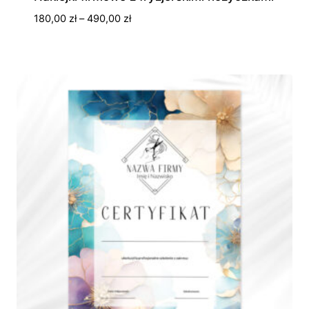
Zakres
180,00
zł
–
490,00
zł
cen:
od
180,00 zł
do
490,00 zł