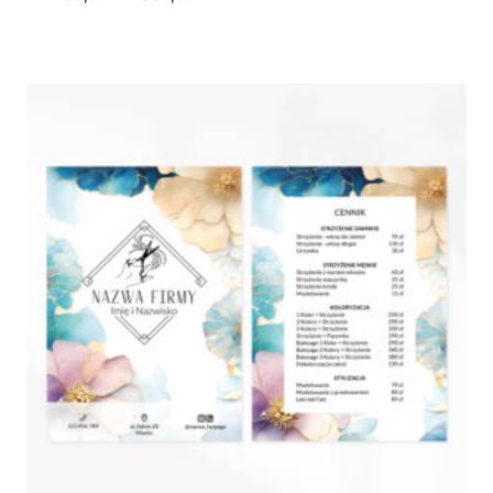
cen:
od
250,00 zł
do
580,00 zł