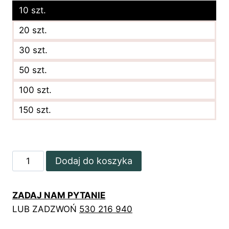
10 szt.
20 szt.
30 szt.
50 szt.
100 szt.
150 szt.
ilość
Dodaj do koszyka
Kwiatowe
teczki
ZADAJ NAM PYTANIE
reklamowe
LUB ZADZWOŃ
530 216 940
z
fryzjerskimi