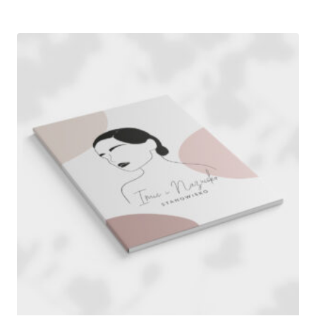
od
490,00 zł
do
760,00 zł