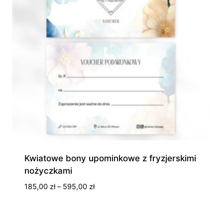
Kwiatowe bony upominkowe z fryzjerskimi
nożyczkami
Zakres
185,00
zł
–
595,00
zł
cen:
od
185,00 zł