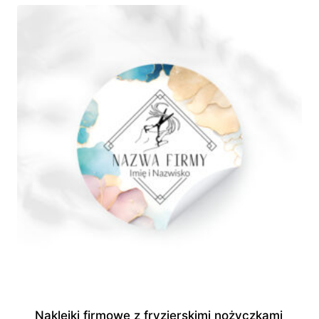
do
595,00 zł
Naklejki firmowe z fryzjerskimi nożyczkami