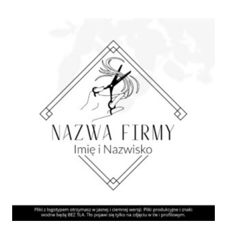
od
185,00 zł
do
945,00 zł