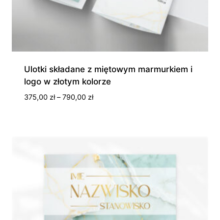
Ulotki składane z miętowym marmurkiem i
logo w złotym kolorze
Zakres
375,00
zł
–
790,00
zł
cen:
od
375,00 zł
do
790,00 zł