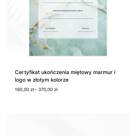
Certyfikat ukończenia miętowy marmur i
logo w złotym kolorze
Zakres
190,00
zł
–
370,00
zł
cen:
od
190,00 zł
do
370,00 zł