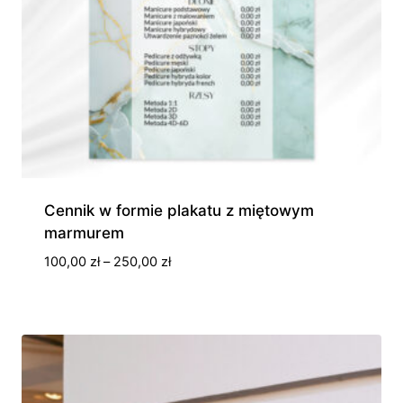
Cennik w formie plakatu z miętowym
marmurem
Zakres
100,00
zł
–
250,00
zł
cen:
od
100,00 zł
do
250,00 zł