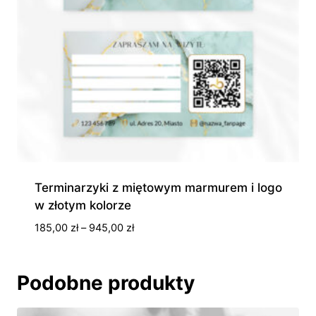
Terminarzyki z miętowym marmurem i logo
w złotym kolorze
Zakres
185,00
zł
–
945,00
zł
cen:
od
185,00 zł
Podobne produkty
do
945,00 zł