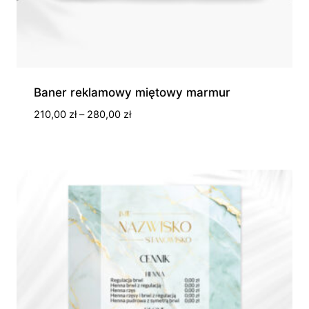
Baner reklamowy miętowy marmur
Zakres
210,00
zł
–
280,00
zł
cen:
od
210,00 zł
do
280,00 zł