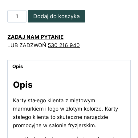
ilość
Dodaj do koszyka
Karty
stałego
ZADAJ NAM PYTANIE
klienta
LUB ZADZWOŃ
530 216 940
z
miętowym
marmurkiem
Opis
Opis
Karty stałego klienta z miętowym
marmurkiem i logo w złotym kolorze. Karty
stałego klienta to skuteczne narzędzie
promocyjne w salonie fryzjerskim.