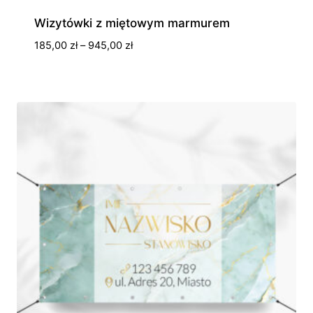
Wizytówki z miętowym marmurem
Zakres
185,00
zł
–
945,00
zł
cen:
od
185,00 zł
do
945,00 zł