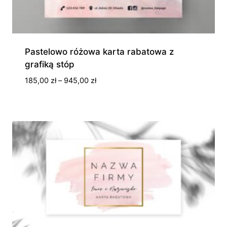
Pastelowo różowa karta rabatowa z
grafiką stóp
Zakres
185,00
zł
–
945,00
zł
cen:
od
185,00 zł
do
945,00 zł