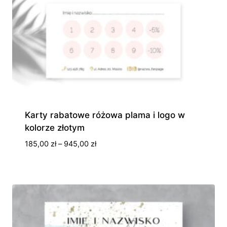
Karty rabatowe różowa plama i logo w
kolorze złotym
Zakres
185,00
zł
–
945,00
zł
cen:
od
185,00 zł
do
945,00 zł