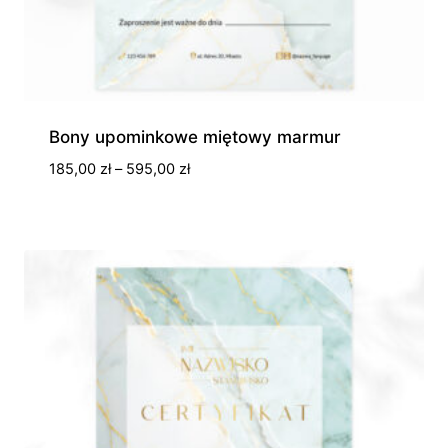
Bony upominkowe miętowy marmur
Zakres
185,00
zł
–
595,00
zł
cen:
od
185,00 zł
do
595,00 zł