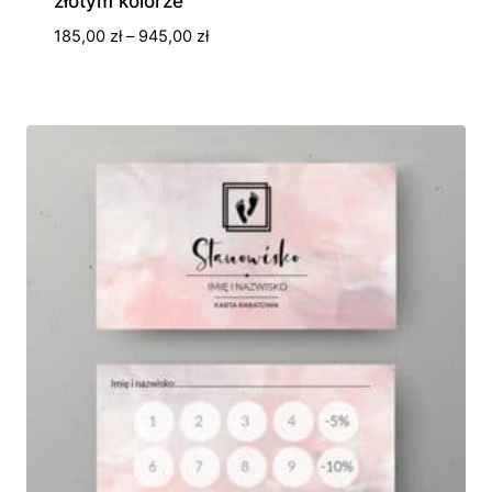
złotym kolorze
Zakres
185,00
zł
–
945,00
zł
cen:
od
185,00 zł
do
945,00 zł