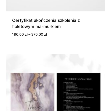
Certyfikat ukończenia szkolenia z
fioletowym marmurkiem
Zakres
190,00
zł
–
370,00
zł
cen:
od
190,00 zł
do
370,00 zł