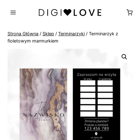
Przejdź
do
treści
Strona Główna
/
Sklep
/
Terminarzyki
/
Terminarzyk z
fioletowym marmurkiem