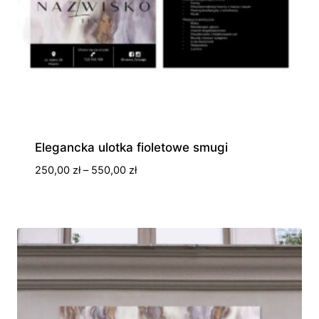
Elegancka ulotka fioletowe smugi
Zakres
250,00
zł
–
550,00
zł
cen:
od
250,00 zł
do
550,00 zł