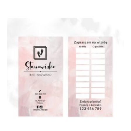
cen:
od
185,00 zł
do
945,00 zł