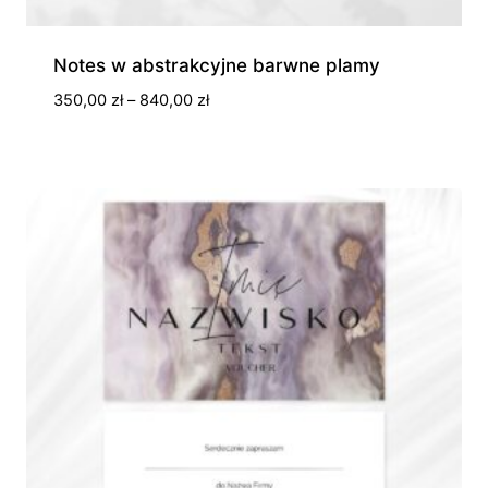
Notes w abstrakcyjne barwne plamy
Zakres
350,00
zł
–
840,00
zł
cen:
od
350,00 zł
do
840,00 zł