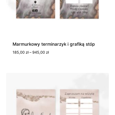
Marmurkowy terminarzyk i grafiką stóp
Zakres
185,00
zł
–
945,00
zł
cen:
od
185,00 zł
do
945,00 zł