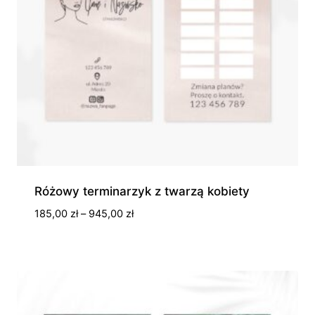
Różowy terminarzyk z twarzą kobiety
Zakres
185,00
zł
–
945,00
zł
cen:
od
185,00 zł
do
945,00 zł