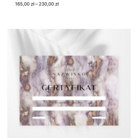
Zakres
165,00
zł
–
230,00
zł
cen:
od
165,00 zł
do
230,00 zł