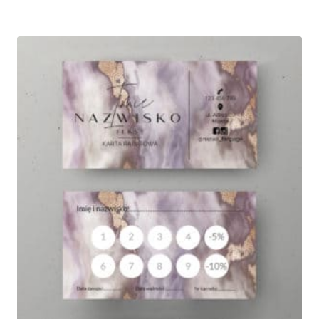
od
375,00 zł
do
790,00 zł