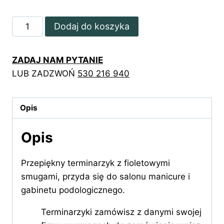
ilość
Dodaj do koszyka
Terminarzyk
z
ZADAJ NAM PYTANIE
fioletowym
LUB ZADZWOŃ
530 216 940
marmurkiem
Opis
Opis
Przepiękny terminarzyk z fioletowymi
smugami, przyda się do salonu manicure i
gabinetu podologicznego.
Terminarzyki zamówisz z danymi swojej