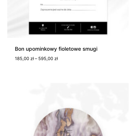
Bon upominkowy fioletowe smugi
Zakres
185,00
zł
–
595,00
zł
cen:
od
185,00 zł
do
595,00 zł