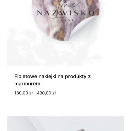
Fioletowe naklejki na produkty z
marmurem
Zakres
180,00
zł
–
490,00
zł
cen:
od
180,00 zł
do
490,00 zł