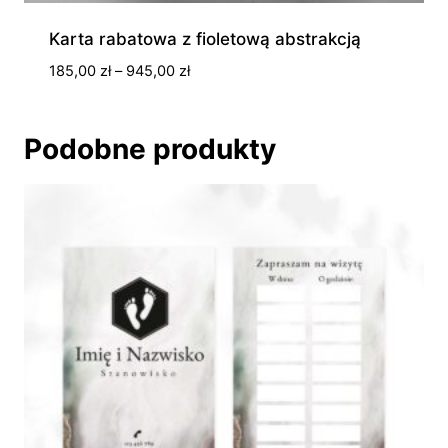
Karta rabatowa z fioletową abstrakcją
Zakres
185,00
zł
–
945,00
zł
cen:
od
185,00 zł
Podobne produkty
do
945,00 zł