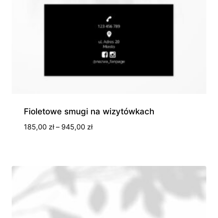
Fioletowe smugi na wizytówkach
Zakres
185,00
zł
–
945,00
zł
cen:
od
185,00 zł
do
945,00 zł