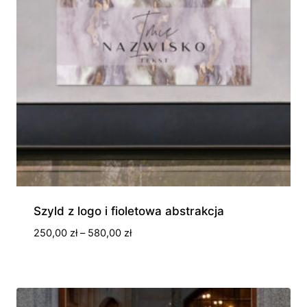
Szyld z logo i fioletowa abstrakcja
Zakres
250,00
zł
–
580,00
zł
cen:
od
250,00 zł
do