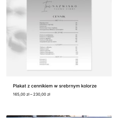
Plakat z cennikiem w srebrnym kolorze
Zakres
165,00
zł
–
230,00
zł
cen:
od
165,00 zł