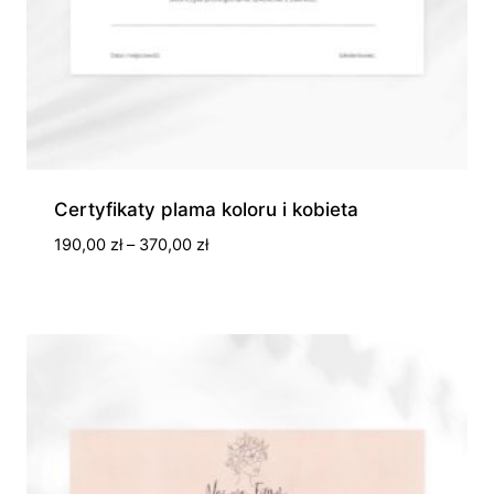
Certyfikaty plama koloru i kobieta
Zakres
190,00
zł
–
370,00
zł
cen:
od
190,00 zł
do
370,00 zł