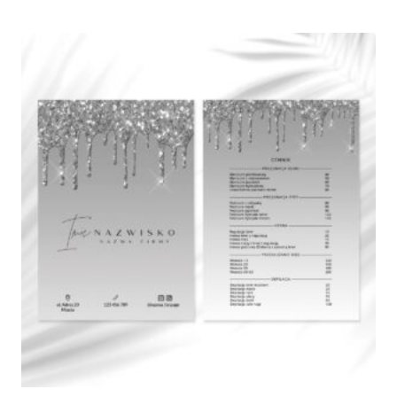
od
375,00 zł
do
790,00 zł