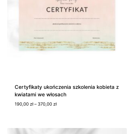
Certyfikaty ukończenia szkolenia kobieta z
kwiatami we włosach
Zakres
190,00
zł
–
370,00
zł
cen:
od
190,00 zł
do