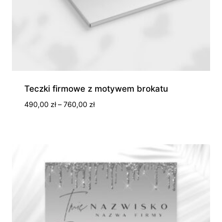
Teczki firmowe z motywem brokatu
Zakres
490,00
zł
–
760,00
zł
cen:
od
490,00 zł
do
760,00 zł