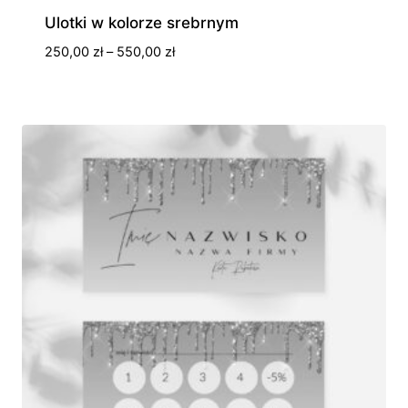
Ulotki w kolorze srebrnym
Zakres
250,00
zł
–
550,00
zł
cen:
od
250,00 zł
do
550,00 zł