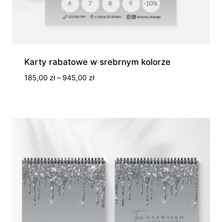
Karty rabatowe w srebrnym kolorze
Zakres
185,00
zł
–
945,00
zł
cen:
od
185,00 zł
do
945,00 zł