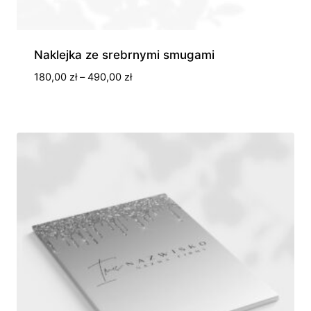
Naklejka ze srebrnymi smugami
Zakres
180,00
zł
–
490,00
zł
cen:
od
180,00 zł
do
490,00 zł