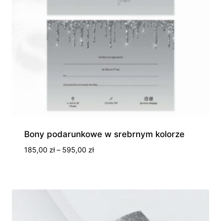
Bony podarunkowe w srebrnym kolorze
Zakres
185,00
zł
–
595,00
zł
cen:
od
185,00 zł
do
595,00 zł