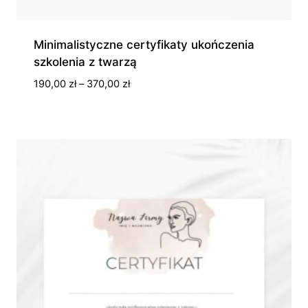
Minimalistyczne certyfikaty ukończenia
szkolenia z twarzą
Zakres
190,00
zł
–
370,00
zł
cen:
od
190,00 zł
do
370,00 zł