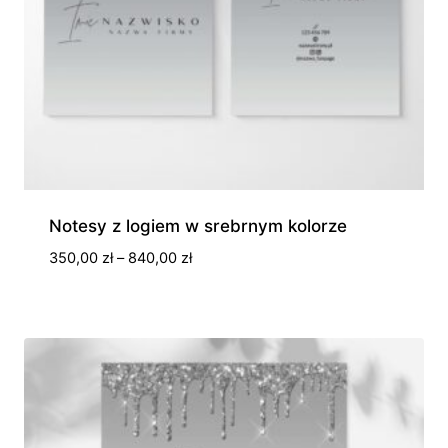
Notesy z logiem w srebrnym kolorze
Zakres
350,00
zł
–
840,00
zł
cen:
od
350,00 zł
do
840,00 zł