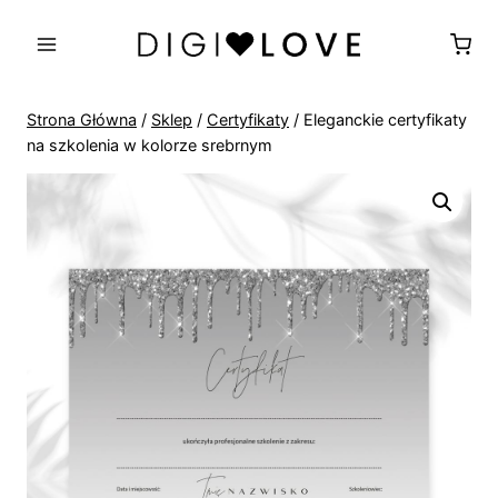
Przejdź
do
treści
Strona Główna
/
Sklep
/
Certyfikaty
/
Eleganckie certyfikaty
na szkolenia w kolorze srebrnym