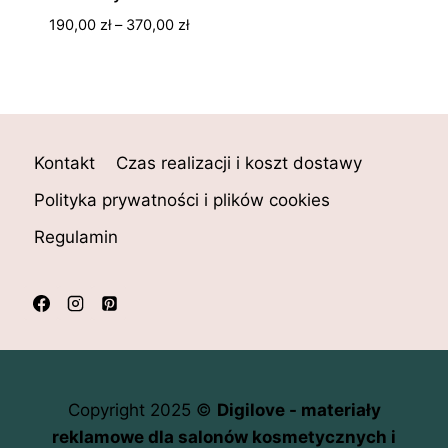
Zakres
190,00
zł
–
370,00
zł
cen:
od
190,00 zł
do
370,00 zł
Kontakt
Czas realizacji i koszt dostawy
Polityka prywatności i plików cookies
Regulamin
Copyright 2025 ©
Digilove - materiały
reklamowe dla salonów kosmetycznych i