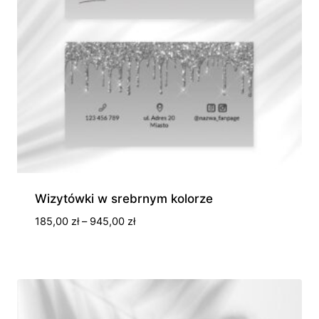
Wizytówki w srebrnym kolorze
Zakres
185,00
zł
–
945,00
zł
cen:
od
185,00 zł
do
945,00 zł