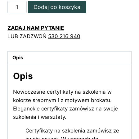
ilość
Dodaj do koszyka
Eleganckie
certyfikaty
ZADAJ NAM PYTANIE
na
LUB ZADZWOŃ
530 216 940
szkolenia
w
kolorze
Opis
srebrnym
Opis
Nowoczesne certyfikaty na szkolenia w
kolorze srebrnym i z motywem brokatu.
Eleganckie certyfikaty zamówisz na swoje
szkolenia i warsztaty.
Certyfikaty na szkolenia zamówisz ze
swoją nazwą. W uwagach do