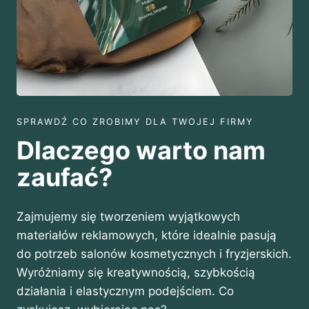
5
,
0
0
z
ł
SPRAWDŹ CO ZROBIMY DLA TWOJEJ FIRMY
Dlaczego warto nam
zaufać?
Zajmujemy się tworzeniem wyjątkowych
materiałów reklamowych, które idealnie pasują
do potrzeb salonów kosmetycznych i fryzjerskich.
Wyróżniamy się kreatywnością, szybkością
działania i elastycznym podejściem. Co