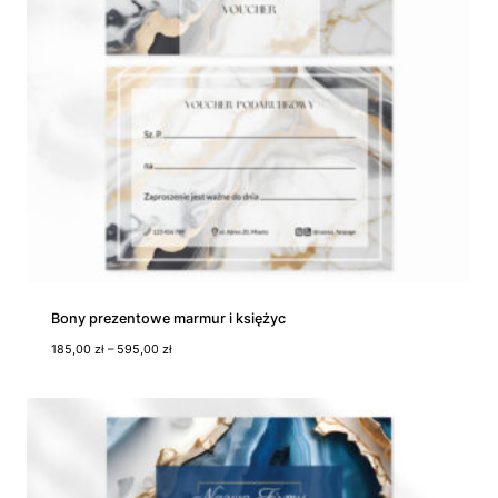
Bony prezentowe marmur i księżyc
Z
185,00
zł
–
595,00
zł
a
k
r
e
s
c
e