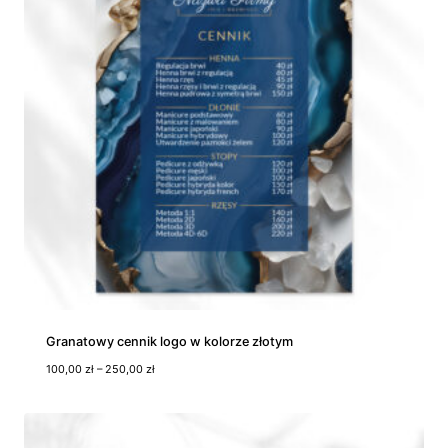
n
:
o
d
1
8
5
,
0
0
z
ł
d
o
5
9
5
,
0
Granatowy cennik logo w kolorze złotym
0
Z
100,00
zł
–
250,00
zł
z
a
ł
k
r
e