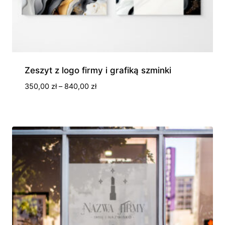
Zeszyt z logo firmy i grafiką szminki
Zakres
350,00
zł
–
840,00
zł
cen:
od
350,00 zł
do
840,00 zł