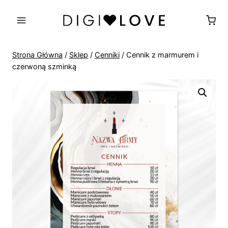
Przejdź
do
treści
Strona Główna
/
Sklep
/
Cenniki
/
Cennik z marmurem i
czerwoną szminką