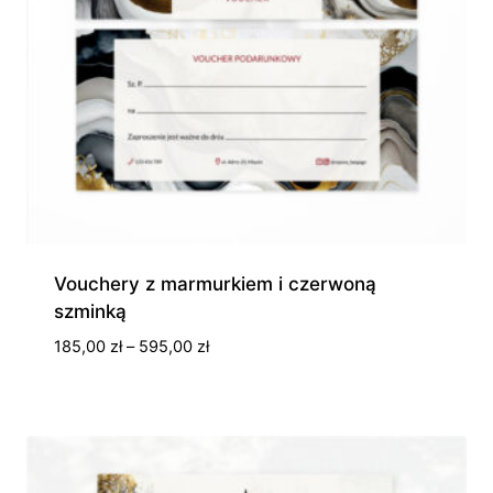
Vouchery z marmurkiem i czerwoną
szminką
Zakres
185,00
zł
–
595,00
zł
cen:
od
185,00 zł
do
595,00 zł