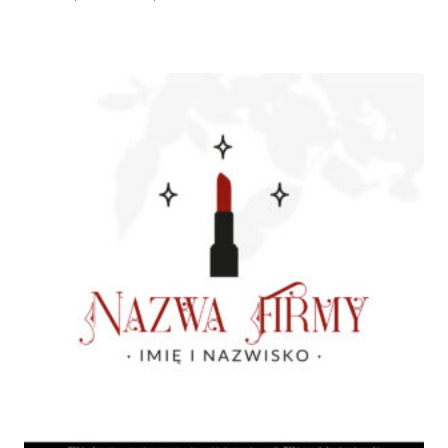
cen:
od
185,00 zł
do
945,00 zł