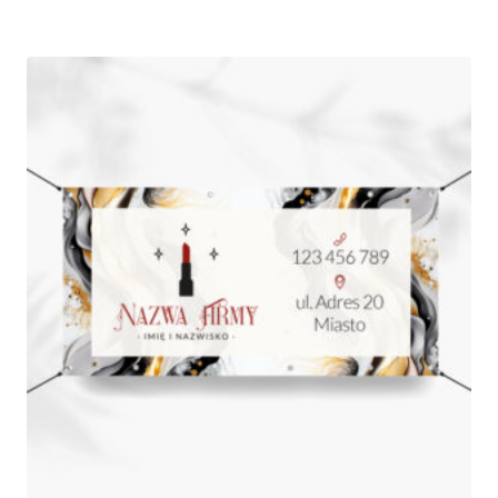
od
490,00 zł
do
760,00 zł