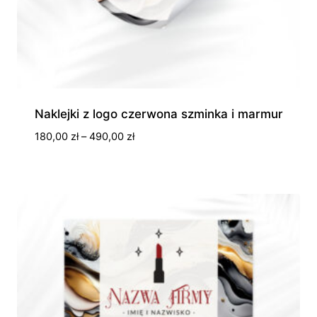
Naklejki z logo czerwona szminka i marmur
Zakres
180,00
zł
–
490,00
zł
cen:
od
180,00 zł
do
490,00 zł