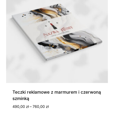
Teczki reklamowe z marmurem i czerwoną
szminką
Zakres
490,00
zł
–
760,00
zł
cen: