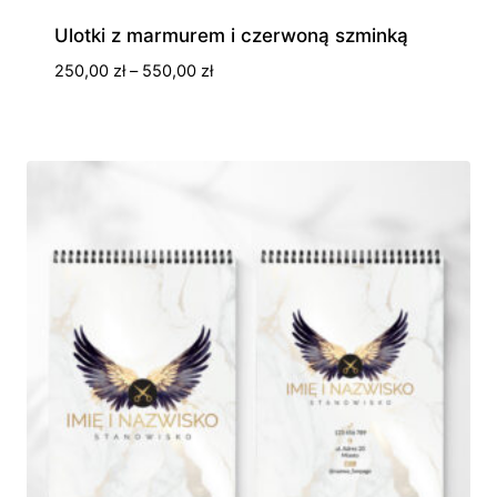
Ulotki z marmurem i czerwoną szminką
Zakres
250,00
zł
–
550,00
zł
cen:
od
250,00 zł
do
550,00 zł