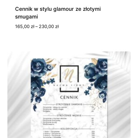
Cennik w stylu glamour ze złotymi
smugami
Zakres
165,00
zł
–
230,00
zł
cen:
od
165,00 zł
do
230,00 zł