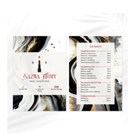
od
190,00 zł
do
370,00 zł