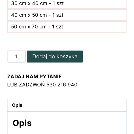
30 cm x 40 cm - 1 szt
40 cm x 50 cm - 1 szt
50 cm x 70 cm - 1 szt
ilość
Dodaj do koszyka
Cennik
z
ZADAJ NAM PYTANIE
marmurem
LUB ZADZWOŃ
530 216 940
i
czerwoną
szminką
Opis
Opis