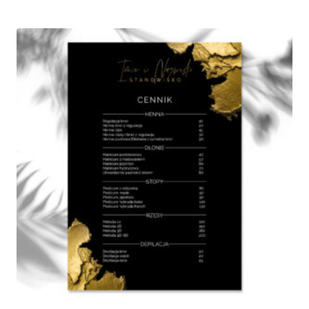
od
165,00 zł
do
230,00 zł