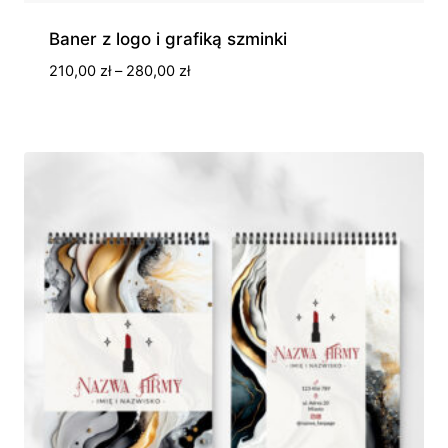
Baner z logo i grafiką szminki
Zakres
210,00
zł
–
280,00
zł
cen:
od
210,00 zł
do
280,00 zł