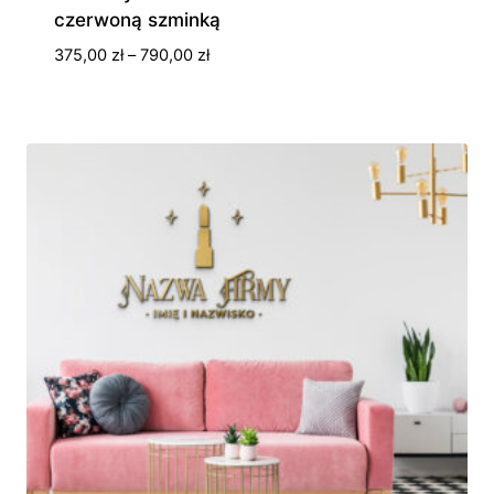
czerwoną szminką
Zakres
375,00
zł
–
790,00
zł
cen:
od
375,00 zł
do
790,00 zł