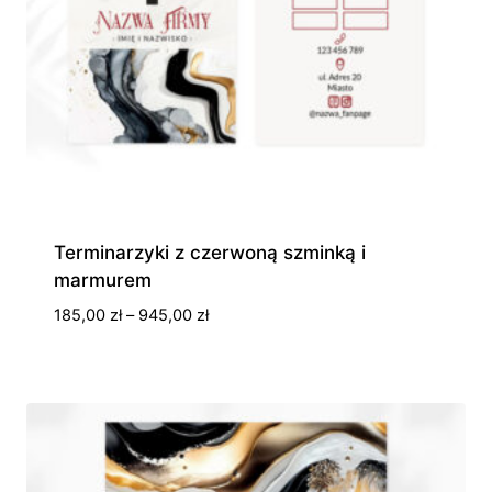
Terminarzyki z czerwoną szminką i
marmurem
Zakres
185,00
zł
–
945,00
zł
cen:
od
185,00 zł
do
945,00 zł