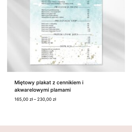
Miętowy plakat z cennikiem i
akwarelowymi plamami
Zakres
165,00
zł
–
230,00
zł
cen:
od
165,00 zł
do