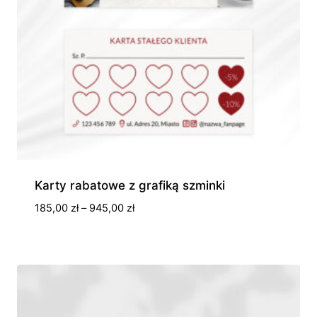
Karty rabatowe z grafiką szminki
Zakres
185,00
zł
–
945,00
zł
cen:
od
185,00 zł
do
945,00 zł