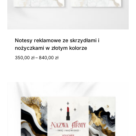
Notesy reklamowe ze skrzydłami i
nożyczkami w złotym kolorze
Zakres
350,00
zł
–
840,00
zł
cen:
od
350,00 zł
do
840,00 zł