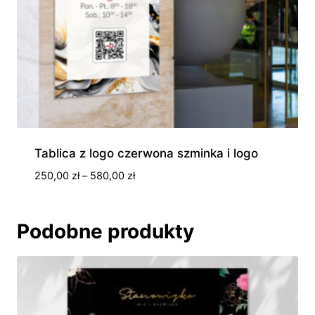
Tablica z logo czerwona szminka i logo
Zakres
250,00
zł
–
580,00
zł
cen:
od
250,00 zł
Podobne produkty
do
580,00 zł