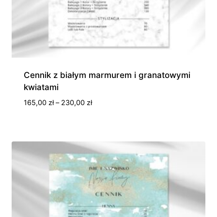
Cennik z białym marmurem i granatowymi
kwiatami
Zakres
165,00
zł
–
230,00
zł
cen:
od
165,00 zł
do
230,00 zł