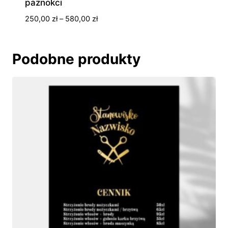
paznokci
Zakres
250,00
zł
–
580,00
zł
cen:
od
250,00 zł
Podobne produkty
do
580,00 zł