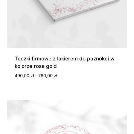
Teczki firmowe z lakierem do paznokci w
kolorze rose gold
Zakres
490,00
zł
–
760,00
zł
cen:
od
490,00 zł
do
760,00 zł