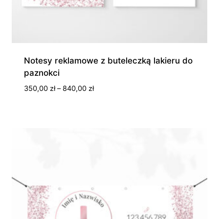
Notesy reklamowe z buteleczką lakieru do
paznokci
Zakres
350,00
zł
–
840,00
zł
cen:
od
350,00 zł
do
840,00 zł