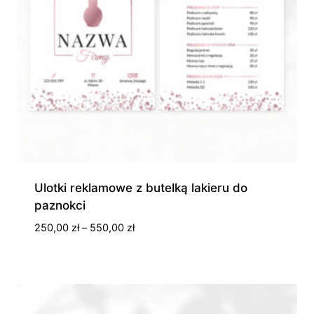
Ulotki reklamowe z butelką lakieru do
paznokci
Zakres
250,00
zł
–
550,00
zł
cen:
od
250,00 zł
do
550,00 zł