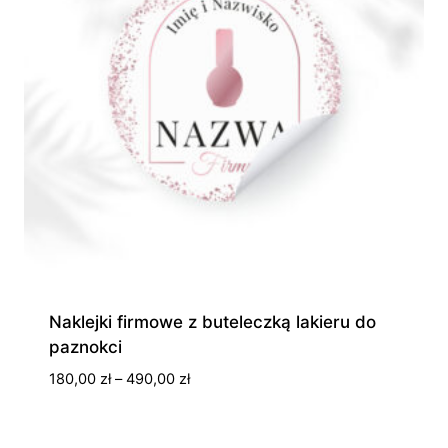
Naklejki firmowe z buteleczką lakieru do
paznokci
Zakres
180,00
zł
–
490,00
zł
cen:
od
180,00 zł