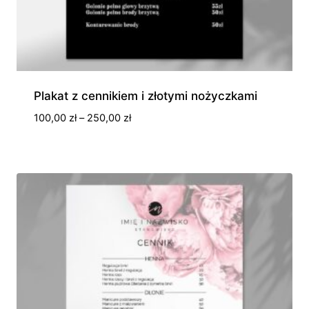
Plakat z cennikiem i złotymi nożyczkami
Zakres
100,00
zł
–
250,00
zł
cen:
od
100,00 zł
do
250,00 zł