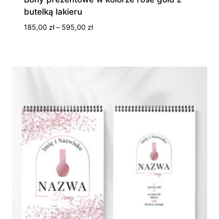
butelką lakieru
Zakres
185,00
zł
–
595,00
zł
cen:
od
185,00 zł
do
595,00 zł