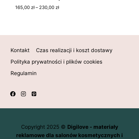
Zakres
165,00
zł
–
230,00
zł
cen:
od
165,00 zł
do
230,00 zł
Kontakt
Czas realizacji i koszt dostawy
Polityka prywatności i plików cookies
Regulamin
Copyright 2025 ©
Digilove - materiały
reklamowe dla salonów kosmetycznych i