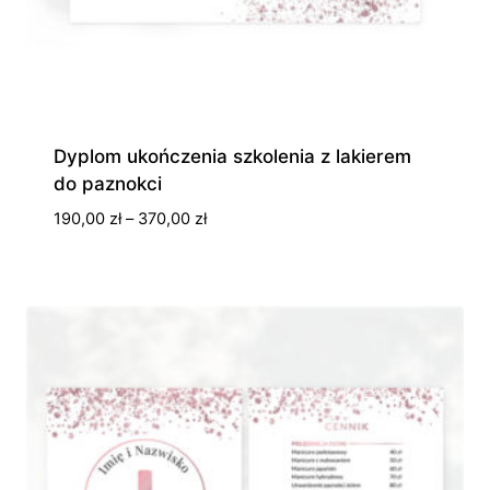
Dyplom ukończenia szkolenia z lakierem
do paznokci
Zakres
190,00
zł
–
370,00
zł
cen:
od
190,00 zł
do
370,00 zł