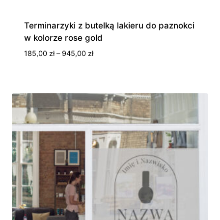
Terminarzyki z butelką lakieru do paznokci
w kolorze rose gold
Zakres
185,00
zł
–
945,00
zł
cen:
od
185,00 zł
do
945,00 zł