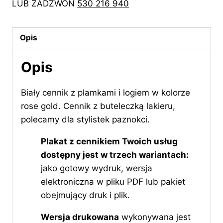
LUB ZADZWOŃ
530 216 940
lakieru
w
kolorze
Opis
rose
gold
Opis
Biały cennik z plamkami i logiem w kolorze
rose gold. Cennik z buteleczką lakieru,
polecamy dla stylistek paznokci.
Plakat z cennikiem Twoich usług
dostępny jest w trzech wariantach:
jako gotowy wydruk, wersja
elektroniczna w pliku PDF lub pakiet
obejmujący druk i plik.
Wersja drukowana
wykonywana jest