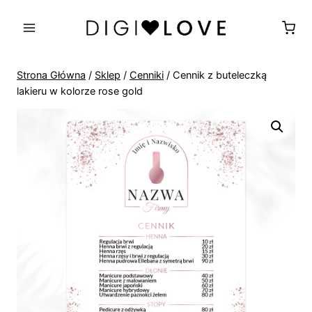
Przejdź
do
treści
Strona Główna
/
Sklep
/
Cenniki
/
Cennik z buteleczką
lakieru w kolorze rose gold