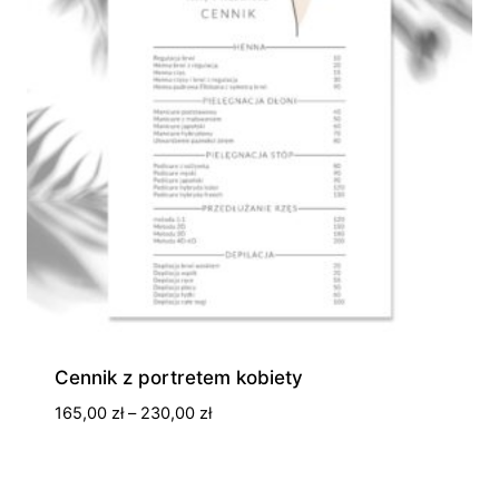
Cennik z portretem kobiety
Zakres
165,00
zł
–
230,00
zł
cen:
od
165,00 zł