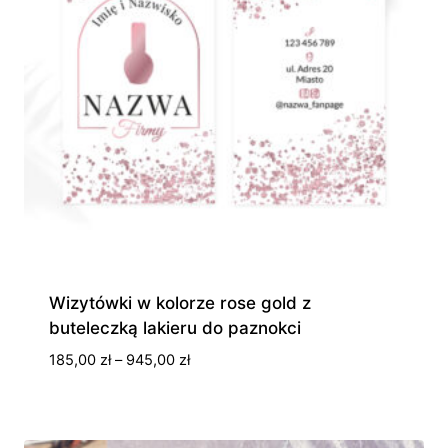
Wizytówki w kolorze rose gold z
buteleczką lakieru do paznokci
Zakres
185,00
zł
–
945,00
zł
cen:
od
185,00 zł