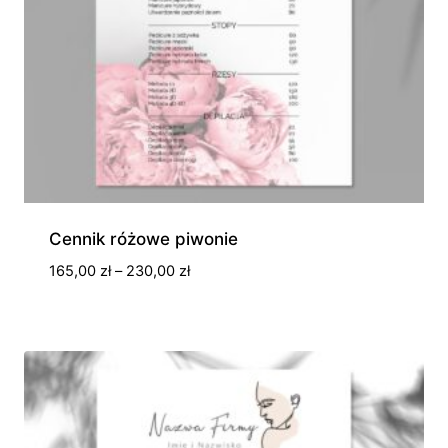
Cennik różowe piwonie
Zakres
165,00
zł
–
230,00
zł
cen:
od
165,00 zł
do
230,00 zł