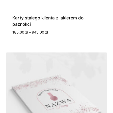
Karty stałego klienta z lakierem do
paznokci
Zakres
185,00
zł
–
945,00
zł
cen:
od
185,00 zł
do
945,00 zł