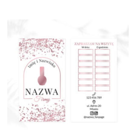
cen:
od
375,00 zł
do
790,00 zł