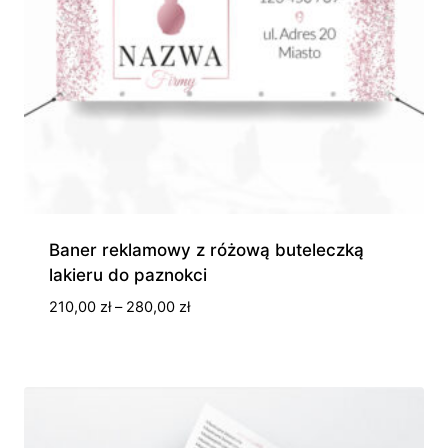
Baner reklamowy z różową buteleczką
lakieru do paznokci
Zakres
210,00
zł
–
280,00
zł
cen:
od
210,00 zł
do
280,00 zł