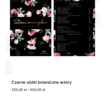
Czarne ulotki botaniczne wzory
Zakres
250,00
zł
–
550,00
zł
cen:
od