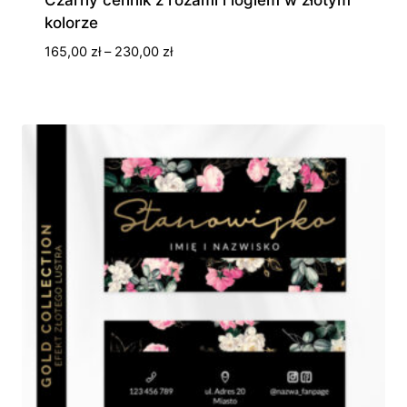
kolorze
Zakres
165,00
zł
–
230,00
zł
cen:
od
165,00 zł
do
230,00 zł