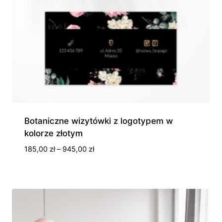
Botaniczne wizytówki z logotypem w
kolorze złotym
Zakres
185,00
zł
–
945,00
zł
cen:
od
185,00 zł
do
945,00 zł