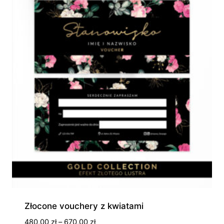
Złocone vouchery z kwiatami
Zakres
480,00
zł
–
670,00
zł