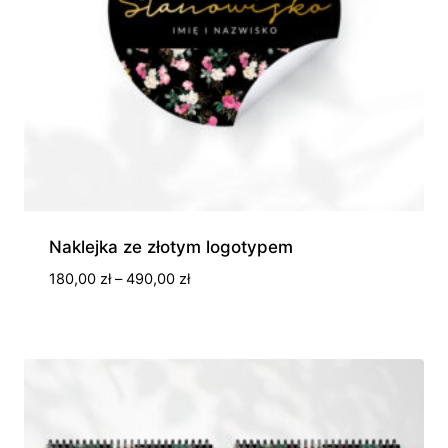
Naklejka ze złotym logotypem
Zakres
180,00
zł
–
490,00
zł
cen:
od
180,00 zł
do
490,00 zł