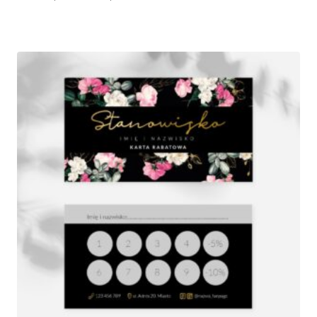
cen:
od
250,00 zł
do
580,00 zł