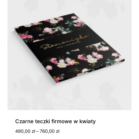
300,00 zł
Czarne teczki firmowe w kwiaty
Zakres
490,00
zł
–
760,00
zł
cen: