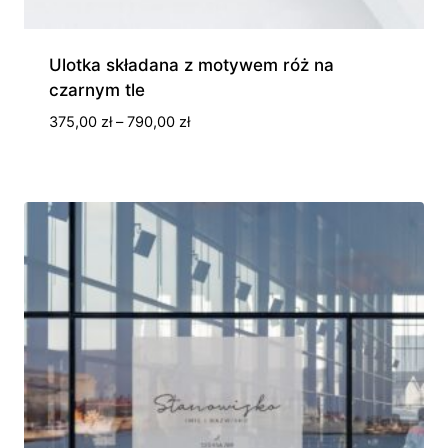
Ulotka składana z motywem róż na
czarnym tle
Zakres
375,00
zł
–
790,00
zł
cen:
od
375,00 zł
do
790,00 zł