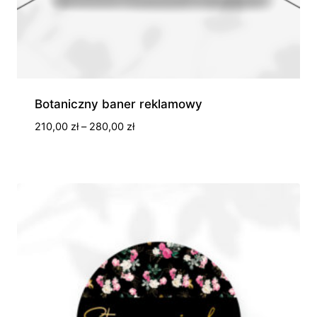
Botaniczny baner reklamowy
Zakres
210,00
zł
–
280,00
zł
cen:
od
210,00 zł
do
280,00 zł