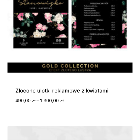
Złocone ulotki reklamowe z kwiatami
Zakres
490,00
zł
–
1 300,00
zł
cen:
od
490,00 zł
do
1