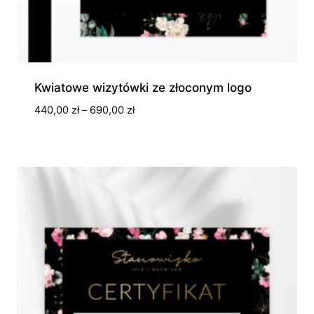
Kwiatowe wizytówki ze złoconym logo
Zakres
440,00
zł
–
690,00
zł
cen:
od
440,00 zł
do
690,00 zł