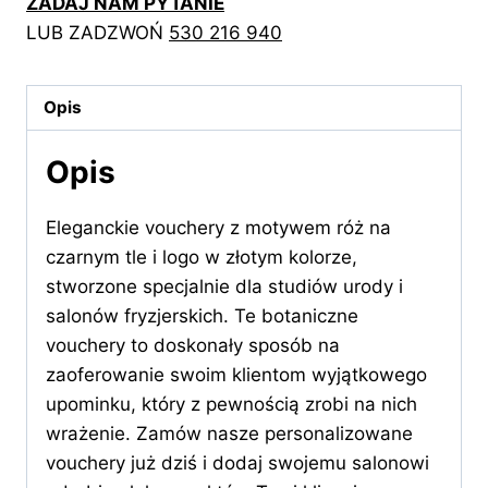
ZADAJ NAM PYTANIE
z
LUB ZADZWOŃ
530 216 940
logiem
w
kolorze
Opis
złotym
Opis
Eleganckie vouchery z motywem róż na
czarnym tle i logo w złotym kolorze,
stworzone specjalnie dla studiów urody i
salonów fryzjerskich. Te botaniczne
vouchery to doskonały sposób na
zaoferowanie swoim klientom wyjątkowego
upominku, który z pewnością zrobi na nich
wrażenie. Zamów nasze personalizowane
vouchery już dziś i dodaj swojemu salonowi