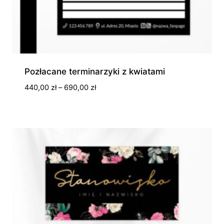
Pozłacane terminarzyki z kwiatami
Zakres
440,00
zł
–
690,00
zł
cen:
od
440,00 zł
do
690,00 zł