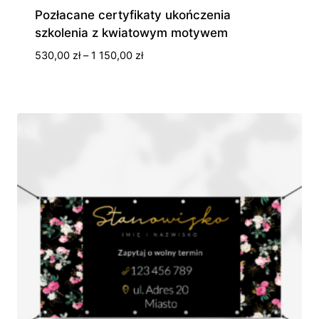
Pozłacane certyfikaty ukończenia
szkolenia z kwiatowym motywem
Zakres
530,00
zł
–
1 150,00
zł
cen:
od
530,00 zł
do
1
150,00 zł