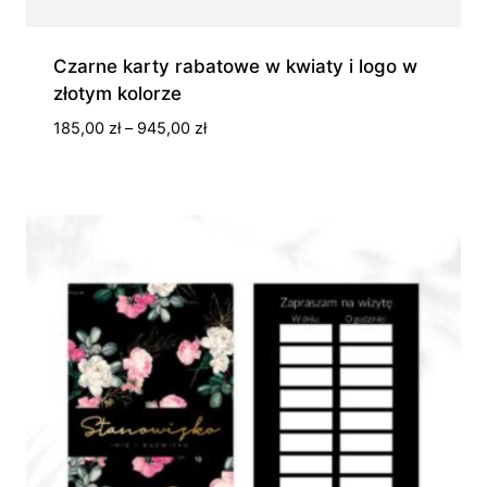
Czarne karty rabatowe w kwiaty i logo w
złotym kolorze
Zakres
185,00
zł
–
945,00
zł
cen:
od
185,00 zł
do
945,00 zł