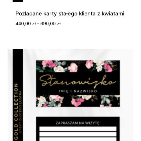
Pozłacane karty stałego klienta z kwiatami
Zakres
440,00
zł
–
690,00
zł
cen:
od
440,00 zł
do
690,00 zł