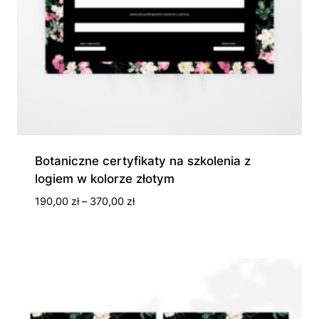
Botaniczne certyfikaty na szkolenia z
logiem w kolorze złotym
Zakres
190,00
zł
–
370,00
zł
cen:
od
190,00 zł
do
370,00 zł