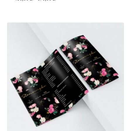
cen:
od
480,00 zł
do
670,00 zł