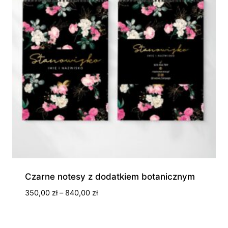
Czarne notesy z dodatkiem botanicznym
Zakres
350,00
zł
–
840,00
zł
cen:
od
350,00 zł