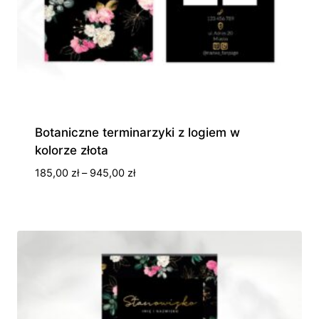
Botaniczne terminarzyki z logiem w
kolorze złota
Zakres
185,00
zł
–
945,00
zł
cen:
od
185,00 zł
do
945,00 zł