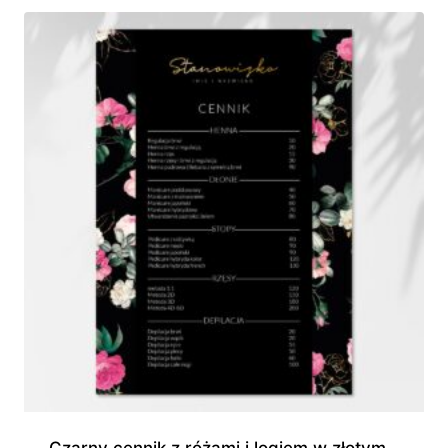
do
840,00 zł
Czarny cennik z różami i logiem w złotym