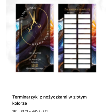
Terminarzyki z nożyczkami w złotym
kolorze
Zakres
185,00
zł
–
945,00
zł