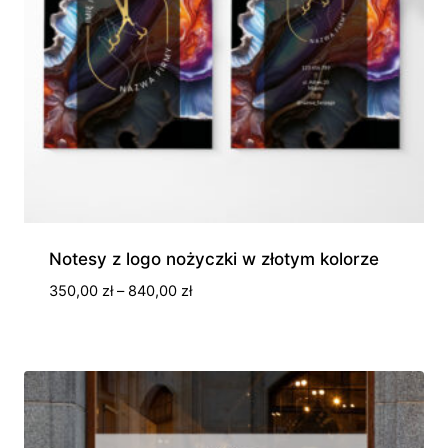
Notesy z logo nożyczki w złotym kolorze
Zakres
350,00
zł
–
840,00
zł
cen:
od
350,00 zł
do
840,00 zł