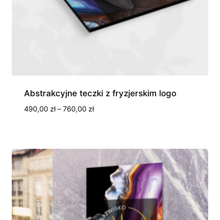
Abstrakcyjne teczki z fryzjerskim logo
Zakres
490,00
zł
–
760,00
zł
cen:
od
490,00 zł
do
760,00 zł