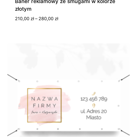
Baner reklamowy ze smugami w kolorze
złotym
Zakres
210,00
zł
–
280,00
zł
cen:
od
210,00 zł
do
280,00 zł