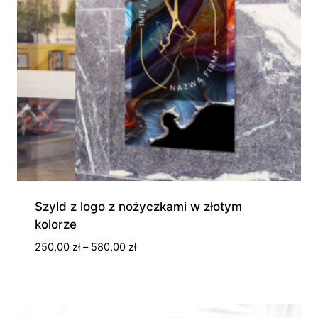
Szyld z logo z nożyczkami w złotym
kolorze
Zakres
250,00
zł
–
580,00
zł
cen:
od
250,00 zł
do