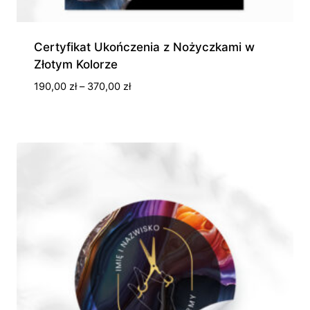
Certyfikat Ukończenia z Nożyczkami w
Złotym Kolorze
Zakres
190,00
zł
–
370,00
zł
cen:
od
190,00 zł
do
370,00 zł