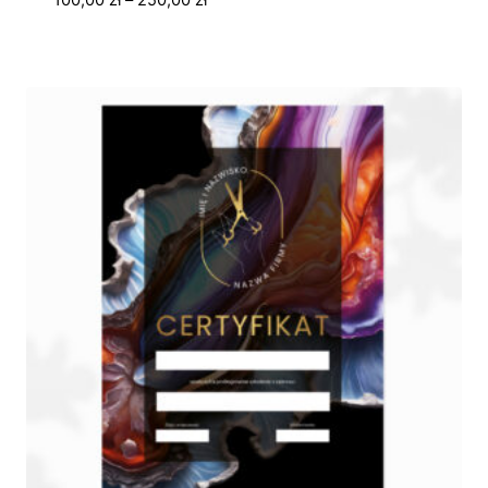
100,00
zł
–
250,00
zł
cen:
od
100,00 zł
do
250,00 zł