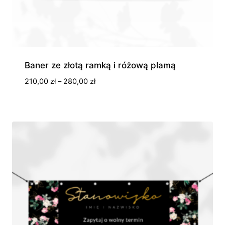
Baner ze złotą ramką i różową plamą
Zakres
210,00
zł
–
280,00
zł
cen:
od
210,00 zł
do
280,00 zł