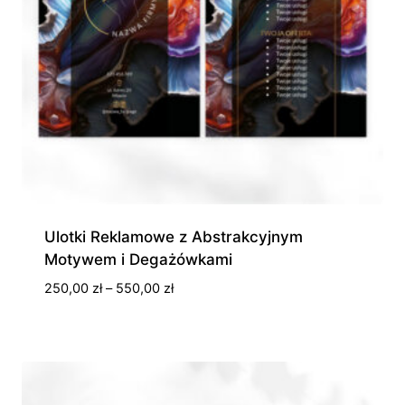
Ulotki Reklamowe z Abstrakcyjnym
Motywem i Degażówkami
Zakres
250,00
zł
–
550,00
zł
cen:
od
250,00 zł
do
550,00 zł