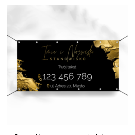
210,00 zł
do
280,00 zł