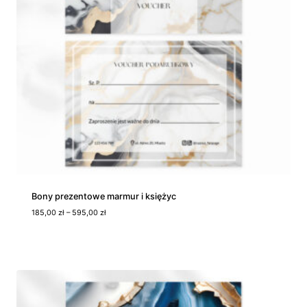
Bony prezentowe marmur i księżyc
Z
185,00
zł
–
595,00
zł
a
k
r
e
s
c
e
n