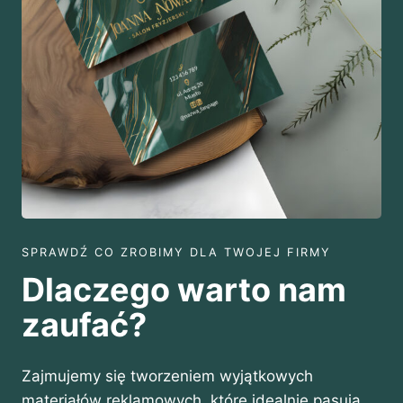
z
ł
d
o
9
4
5
,
0
0
z
ł
SPRAWDŹ CO ZROBIMY DLA TWOJEJ FIRMY
Dlaczego warto nam
zaufać?
Zajmujemy się tworzeniem wyjątkowych
materiałów reklamowych, które idealnie pasują