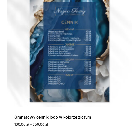
:
o
d
1
8
5
,
0
0
z
ł
d
o
5
9
5
,
0
0
z
Granatowy cennik logo w kolorze złotym
ł
Z
100,00
zł
–
250,00
zł
a
k