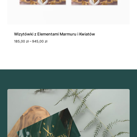
5
0
,
0
0
z
Wizytówki z Elementami Marmuru i Kwiatów
ł
Z
185,00
zł
–
945,00
zł
a
k
r
e
s
c
e
n
:
o
d
1
8
5
,
0
0